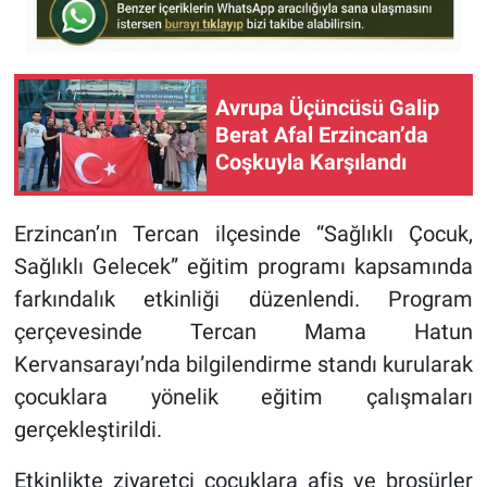
Avrupa Üçüncüsü Galip
Berat Afal Erzincan’da
Coşkuyla Karşılandı
Erzincan’ın Tercan ilçesinde “Sağlıklı Çocuk,
Sağlıklı Gelecek” eğitim programı kapsamında
farkındalık etkinliği düzenlendi. Program
çerçevesinde Tercan Mama Hatun
Kervansarayı’nda bilgilendirme standı kurularak
çocuklara yönelik eğitim çalışmaları
gerçekleştirildi.
Etkinlikte ziyaretçi çocuklara afiş ve broşürler