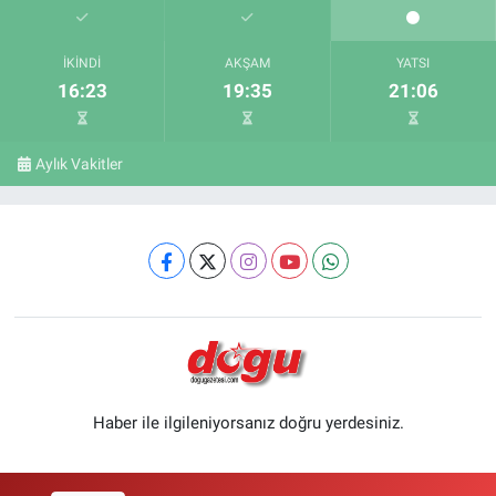
İKINDI
AKŞAM
YATSI
16:23
19:35
21:06
Aylık Vakitler
Haber ile ilgileniyorsanız doğru yerdesiniz.