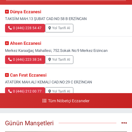
Dünya Eczanesi
TAKSİM MAH.13 ŞUBAT CAD.NO:58 B ERZİNCAN
0 (446) 228 54 47
Yol Tarifi Al
Ahsen Eczanesi
Merkez Karaağaç Mahallesi, 752.Sokak No:9 Merkez Erzincan
0 (446) 223 38 24
Yol Tarifi Al
Can Fırat Eczanesi
ATATÜRK MAH.ALİ KEMALİ CAD.NO:29 C ERZİNCAN
0 (446) 212 00 77
Yol Tarifi Al
Tüm Nöbetçi Eczaneler
Gazi Eczanesi
Başbağlar Mahallesi, Hacı Ali Akın Caddesi, No:41 Zemin :3 Merkez
Erzincan
Günün Manşetleri
0 (446) 212 10 20
Yol Tarifi Al