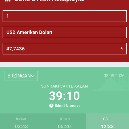
₺
ERZİNCAN
08.08.2026
SONRAKI VAKTE KALAN
39:09
İkindi Namazı
İMSAK
GÜNEŞ
ÖĞLE
03:43
05:20
12:33