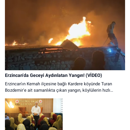
Erzincan'da Geceyi Aydınlatan Yangın! (VİDEO)
Erzincan'ın Kemah ilçesine bağlı Kardere köyünde Turan
Bozdemir'e ait samanlıkta çıkan yangın, köylülerin hızlı
müdahalesiyle kontrol altına alındı. Olayda can kaybı
yaşanmazken samanlıkta büyük çapta maddi hasar oluştu.