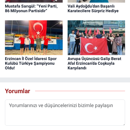
Mustafa Sarıgül: “Yeni Parti,
Vali Aydoğdu’dan Başarılı
86 Milyonun Partisidir”
Karatecilere Sürpriz Hediye
Erzincan İl Özel İdaresi Spor
Avrupa Üçüncüsü Galip Berat
Kulübü Türkiye Şampiyonu
Afal Erzincan’da Coşkuyla
Oldu!
Karşılandı
Yorumlar