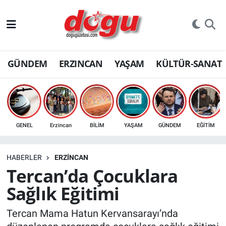
ERZINCAN
GÜNDEM
ERZINCAN
YAŞAM
KÜLTÜR-SANAT
GÜNDEM
ERZİNCAN FOTOĞRAFLARI
SAĞLIK
GENEL
Erzincan
BİLİM
YAŞAM
GÜNDEM
EĞİTİM
EĞİTİM
HABERLER
ERZINCAN
EKONOMİ
Tercan’da Çocuklara
Sağlık Eğitimi
Bilim, teknoloji
Tercan Mama Hatun Kervansarayı’nda
GENEL