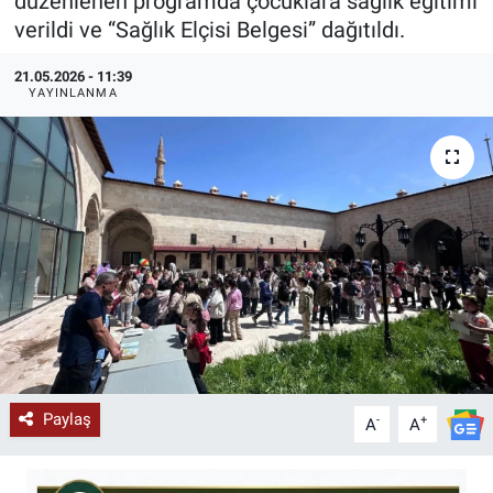
düzenlenen programda çocuklara sağlık eğitimi
verildi ve “Sağlık Elçisi Belgesi” dağıtıldı.
KÜLTÜR-SANAT
21.05.2026 - 11:39
Yerel Haber
YAYINLANMA
Politika
SPOR
YAŞAM
RESMİ İLAN
Paylaş
-
+
A
A