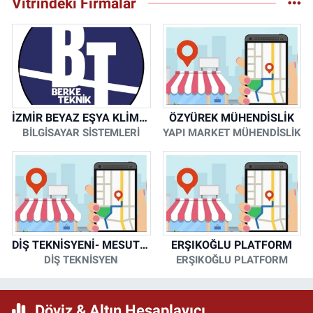
Vitrindeki Firmalar
İZMİR BEYAZ EŞYA KLİMA KOMBİ SERVİSİ
ÖZYÜREK MÜHENDİSLİK
BİLGİSAYAR SİSTEMLERİ
YAPI MARKET MÜHENDİSLİK
DİŞ TEKNİSYENİ- MESUT KORKMAZ
ERŞIKOĞLU PLATFORM
DİŞ TEKNİSYEN
ERŞIKOĞLU PLATFORM
Döviz & Altın Hesaplayıcı