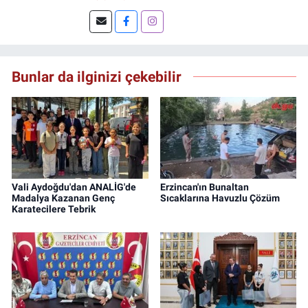
çalıştım. Şu an Erzincan'da
DoğuGazetesi.com internet haber sitesinde
muhabirlik yapıyor ve içerik üretiyorum.
Bunlar da ilginizi çekebilir
Vali Aydoğdu'dan ANALİG'de
Erzincan'ın Bunaltan
Madalya Kazanan Genç
Sıcaklarına Havuzlu Çözüm
Karatecilere Tebrik