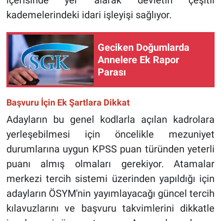
içerisinde yer alarak devletin çeşitli
kademelerindeki idari işleyişi sağlıyor.
Geciken Doğumlarda
Annelere Ek Rapor
Parası
Başvuru İçin Ek Şartlara Dikkat
Adayların bu genel kodlarla açılan kadrolara
yerleşebilmesi için öncelikle mezuniyet
durumlarına uygun KPSS puan türünden yeterli
puanı almış olmaları gerekiyor. Atamalar
merkezi tercih sistemi üzerinden yapıldığı için
adayların ÖSYM'nin yayımlayacağı güncel tercih
kılavuzlarını ve başvuru takvimlerini dikkatle