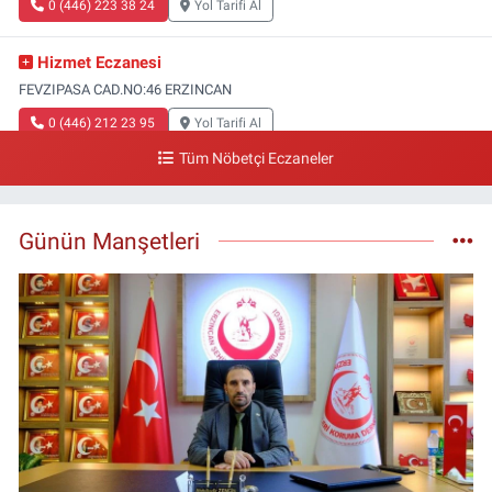
0 (446) 223 38 24
Yol Tarifi Al
Hizmet Eczanesi
FEVZIPASA CAD.NO:46 ERZINCAN
0 (446) 212 23 95
Yol Tarifi Al
Tüm Nöbetçi Eczaneler
Günün Manşetleri