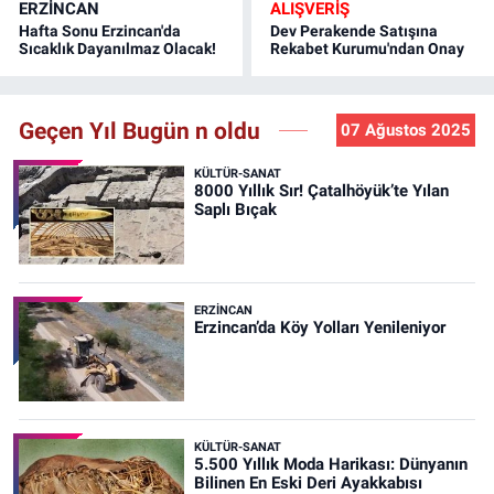
ERZINCAN
ALIŞVERİŞ
Hafta Sonu Erzincan'da
Dev Perakende Satışına
Sıcaklık Dayanılmaz Olacak!
Rekabet Kurumu'ndan Onay
Geçen Yıl Bugün n oldu
07 Ağustos 2025
KÜLTÜR-SANAT
8000 Yıllık Sır! Çatalhöyük’te Yılan
Saplı Bıçak
ERZINCAN
Erzincan’da Köy Yolları Yenileniyor
KÜLTÜR-SANAT
5.500 Yıllık Moda Harikası: Dünyanın
Bilinen En Eski Deri Ayakkabısı