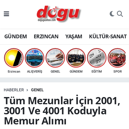
ERZINCAN
GÜNDEM
ERZINCAN
YAŞAM
KÜLTÜR-SANAT
GÜNDEM
ERZİNCAN FOTOĞRAFLARI
SAĞLIK
Erzincan
ALIŞVERİŞ
GENEL
GÜNDEM
EĞİTİM
SPOR
EĞİTİM
HABERLER
GENEL
EKONOMİ
Tüm Mezunlar İçin 2001,
3001 Ve 4001 Koduyla
Bilim, teknoloji
Memur Alımı
GENEL