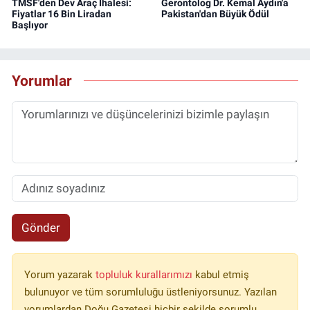
TMSF'den Dev Araç İhalesi:
Gerontolog Dr. Kemal Aydın'a
Fiyatlar 16 Bin Liradan
Pakistan'dan Büyük Ödül
Başlıyor
Yorumlar
Gönder
Yorum yazarak
topluluk kurallarımızı
kabul etmiş
bulunuyor ve tüm sorumluluğu üstleniyorsunuz. Yazılan
yorumlardan Doğu Gazetesi hiçbir şekilde sorumlu