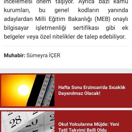
incelemesi önem taşıyor. Ayrıca bazı kamu
kurumları, bu genel kodların yanında
adaylardan Milli Eğitim Bakanlığı (MEB) onaylı
bilgisayar işletmenliği sertifikası gibi ek
belgeler veya özel nitelikler de talep edebiliyor.
Muhabir:
Sümeyra İÇER
Hafta Sonu Erzincan'da Sıcaklık
Dayanılmaz Olacak!
Okul Yolcularına Müjde: Yeni
Tatil Takvimi Belli Oldu