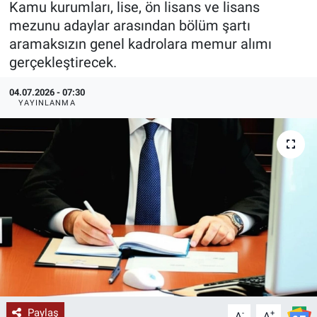
Kamu kurumları, lise, ön lisans ve lisans
mezunu adaylar arasından bölüm şartı
KÜLTÜR-SANAT
aramaksızın genel kadrolara memur alımı
gerçekleştirecek.
Yerel Haber
04.07.2026 - 07:30
Politika
YAYINLANMA
SPOR
YAŞAM
RESMİ İLAN
Paylaş
-
+
A
A