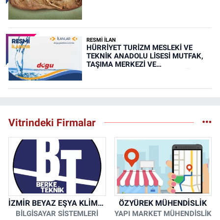
RESMİ İLAN
HÜRRİYET TURİZM MESLEKİ VE
TEKNİK ANADOLU LİSESİ MUTFAK,
TAŞIMA MERKEZİ VE
YEMEKHANELERİNİN TEMİZLİĞİ İŞİ
(RESMİ İLAN)
Vitrindeki Firmalar
İZMİR BEYAZ EŞYA KLİMA KOMBİ SERVİSİ
ÖZYÜREK MÜHENDİSLİK
BİLGİSAYAR SİSTEMLERİ
YAPI MARKET MÜHENDİSLİK