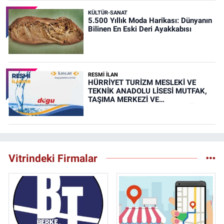
KÜLTÜR-SANAT
5.500 Yıllık Moda Harikası: Dünyanın
Bilinen En Eski Deri Ayakkabısı
RESMİ İLAN
HÜRRİYET TURİZM MESLEKİ VE
TEKNİK ANADOLU LİSESİ MUTFAK,
TAŞIMA MERKEZİ VE
YEMEKHANELERİNİN TEMİZLİĞİ İŞİ
(RESMİ İLAN)
Vitrindeki Firmalar