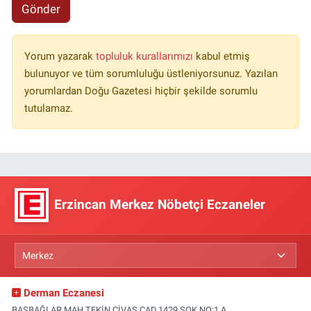
Gönder
Yorum yazarak
topluluk kurallarımızı
kabul etmiş
bulunuyor ve tüm sorumluluğu üstleniyorsunuz. Yazılan
yorumlardan Doğu Gazetesi hiçbir şekilde sorumlu
tutulamaz.
Erzincan Merkez Nöbetçi Eczaneler
Derman Eczanesi
BAŞBAĞLAR MAH.TEKİN CİVAŞ CAD.1429 SOK.NO:1 A