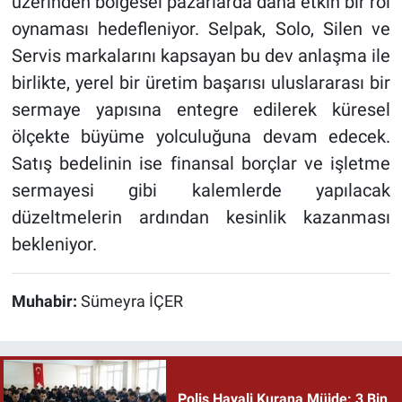
üzerinden bölgesel pazarlarda daha etkin bir rol
oynaması hedefleniyor. Selpak, Solo, Silen ve
Servis markalarını kapsayan bu dev anlaşma ile
birlikte, yerel bir üretim başarısı uluslararası bir
sermaye yapısına entegre edilerek küresel
ölçekte büyüme yolculuğuna devam edecek.
Satış bedelinin ise finansal borçlar ve işletme
sermayesi gibi kalemlerde yapılacak
düzeltmelerin ardından kesinlik kazanması
bekleniyor.
Muhabir:
Sümeyra İÇER
Polis Hayali Kurana Müjde: 3 Bin