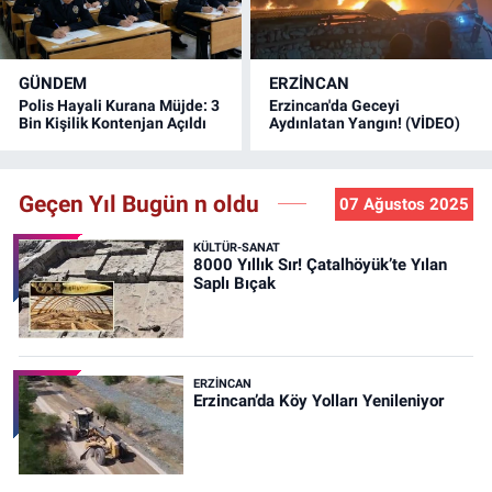
GÜNDEM
ERZINCAN
Polis Hayali Kurana Müjde: 3
Erzincan'da Geceyi
Bin Kişilik Kontenjan Açıldı
Aydınlatan Yangın! (VİDEO)
Geçen Yıl Bugün n oldu
07 Ağustos 2025
KÜLTÜR-SANAT
8000 Yıllık Sır! Çatalhöyük’te Yılan
Saplı Bıçak
ERZINCAN
Erzincan’da Köy Yolları Yenileniyor