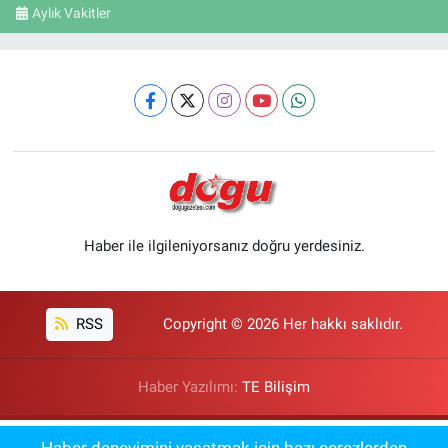
Aylık Vakitler
Haber ile ilgileniyorsanız doğru yerdesiniz.
RSS
Copyright © 2026 Her hakkı saklıdır.
Haber Yazılımı:
TE Bilişim
Polis Hayali Kurana Müjde: 3 Bin Kişilik
01:34