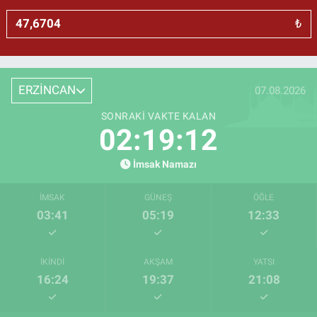
₺
ERZİNCAN
07.08.2026
SONRAKI VAKTE KALAN
02:19:11
İmsak Namazı
İMSAK
GÜNEŞ
ÖĞLE
03:41
05:19
12:33
İKINDI
AKŞAM
YATSI
16:24
19:37
21:08