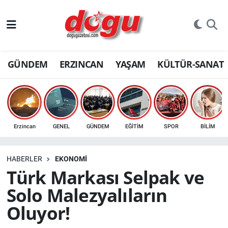
ERZINCAN
GÜNDEM
ERZINCAN
YAŞAM
KÜLTÜR-SANAT
GÜNDEM
ERZİNCAN FOTOĞRAFLARI
SAĞLIK
Erzincan
GENEL
GÜNDEM
EĞİTİM
SPOR
BİLİM
EĞİTİM
HABERLER
EKONOMİ
EKONOMİ
Türk Markası Selpak ve
Solo Malezyalıların
Bilim, teknoloji
Oluyor!
GENEL