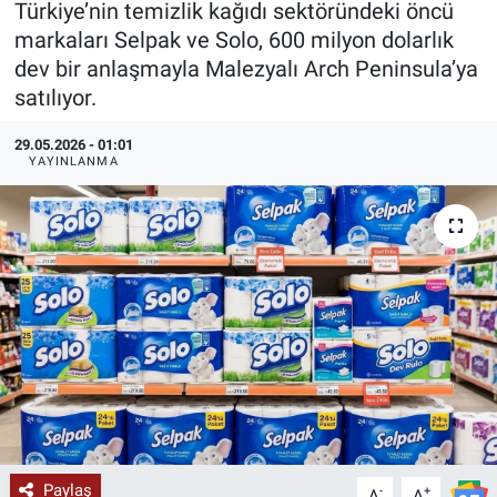
Türkiye’nin temizlik kağıdı sektöründeki öncü
markaları Selpak ve Solo, 600 milyon dolarlık
KÜLTÜR-SANAT
dev bir anlaşmayla Malezyalı Arch Peninsula’ya
satılıyor.
Yerel Haber
29.05.2026 - 01:01
Politika
YAYINLANMA
SPOR
YAŞAM
RESMİ İLAN
Paylaş
-
+
A
A