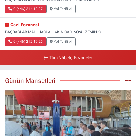
0 (446) 214 13 87
Yol Tarifi Al
Gazi Eczanesi
BAŞBAĞLAR MAH. HACI ALİ AKIN CAD. NO:41 ZEMİN :3
0 (446) 212 10 20
Yol Tarifi Al
Tüm Nöbetçi Eczaneler
Günün Manşetleri