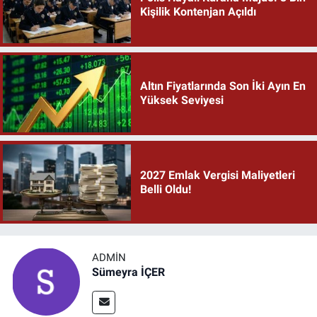
Kişilik Kontenjan Açıldı
Altın Fiyatlarında Son İki Ayın En
Yüksek Seviyesi
2027 Emlak Vergisi Maliyetleri
Belli Oldu!
ADMIN
Sümeyra İÇER