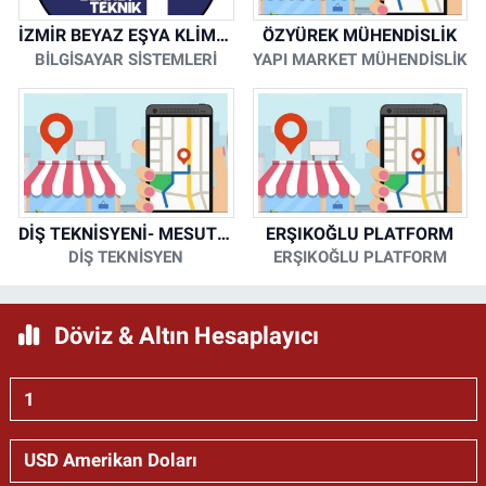
İZMİR BEYAZ EŞYA KLİMA KOMBİ SERVİSİ
ÖZYÜREK MÜHENDİSLİK
BİLGİSAYAR SİSTEMLERİ
YAPI MARKET MÜHENDİSLİK
DİŞ TEKNİSYENİ- MESUT KORKMAZ
ERŞIKOĞLU PLATFORM
DİŞ TEKNİSYEN
ERŞIKOĞLU PLATFORM
Döviz & Altın Hesaplayıcı