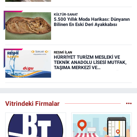
KÜLTÜR-SANAT
5.500 Yıllık Moda Harikası: Dünyanın
Bilinen En Eski Deri Ayakkabısı
RESMİ İLAN
HÜRRİYET TURİZM MESLEKİ VE
TEKNİK ANADOLU LİSESİ MUTFAK,
TAŞIMA MERKEZİ VE
YEMEKHANELERİNİN TEMİZLİĞİ İŞİ
(RESMİ İLAN)
Vitrindeki Firmalar