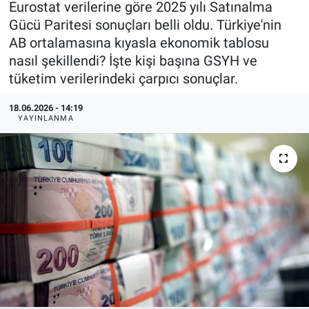
Eurostat verilerine göre 2025 yılı Satınalma
Gücü Paritesi sonuçları belli oldu. Türkiye'nin
KÜLTÜR-SANAT
AB ortalamasına kıyasla ekonomik tablosu
nasıl şekillendi? İşte kişi başına GSYH ve
Yerel Haber
tüketim verilerindeki çarpıcı sonuçlar.
Politika
18.06.2026 - 14:19
YAYINLANMA
SPOR
YAŞAM
RESMİ İLAN