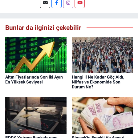
Şuan, www.dogugazetesi.com adlı haber
sitesinin Yazı İşleri Müdürlüğünü yürütmekte.
Bunlar da ilginizi çekebilir
Altın Fiyatlarında Son İki Ayın
Hangi İl Ne Kadar Göç Aldı,
En Yüksek Seviyesi
Nüfus ve Ekonomide Son
Durum Ne?
BDDK Yatırım Bankalarının
Şimşek'in Emekli Ve Asgari