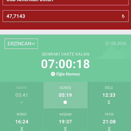
₺
ERZİNCAN
07.08.2026
SONRAKI VAKTE KALAN
07:00:17
Öğle Namazı
İMSAK
GÜNEŞ
ÖĞLE
03:41
05:19
12:33
İKINDI
AKŞAM
YATSI
16:24
19:37
21:08