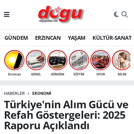
ERZINCAN
GÜNDEM
ERZINCAN
YAŞAM
KÜLTÜR-SANAT
GÜNDEM
ERZİNCAN FOTOĞRAFLARI
SAĞLIK
Erzincan
GENEL
GÜNDEM
EĞİTİM
SPOR
BİLİM
EĞİTİM
HABERLER
EKONOMİ
EKONOMİ
Türkiye'nin Alım Gücü ve
Refah Göstergeleri: 2025
Bilim, teknoloji
Raporu Açıklandı
GENEL