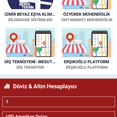
İZMİR BEYAZ EŞYA KLİMA KOMBİ SERVİSİ
ÖZYÜREK MÜHENDİSLİK
BİLGİSAYAR SİSTEMLERİ
YAPI MARKET MÜHENDİSLİK
DİŞ TEKNİSYENİ- MESUT KORKMAZ
ERŞIKOĞLU PLATFORM
DİŞ TEKNİSYEN
ERŞIKOĞLU PLATFORM
Döviz & Altın Hesaplayıcı