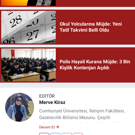
Okul Yolcularına Müjde: Yeni
Tatil Takvimi Belli Oldu
Polis Hayali Kurana Müjde: 3 Bin
Kişilik Kontenjan Açıldı
EDITÖR
Merve Kiraz
Cumhuriyet Üniversitesi, İletişim Fakültesi,
Gazetecilik Bölümü Mezunu. Çeşitli
televizyon ve gazetelerde muhabir, editör,
Devam Et
spiker ve yayın yönetmeni olarak görev yaptı.