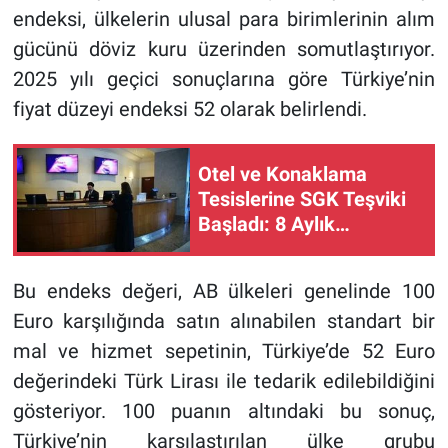
endeksi, ülkelerin ulusal para birimlerinin alım
gücünü döviz kuru üzerinden somutlaştırıyor.
2025 yılı geçici sonuçlarına göre Türkiye’nin
fiyat düzeyi endeksi 52 olarak belirlendi.
Otel ve Konaklama
Tesislerine SGK Teşviki
Başladı: 8 Aylık
Destekten Kimler Nasıl
Yararlanacak?
Bu endeks değeri, AB ülkeleri genelinde 100
Euro karşılığında satın alınabilen standart bir
mal ve hizmet sepetinin, Türkiye’de 52 Euro
değerindeki Türk Lirası ile tedarik edilebildiğini
gösteriyor. 100 puanın altındaki bu sonuç,
Türkiye’nin karşılaştırılan ülke grubu