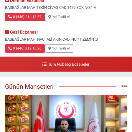
Derman Eczanesi
BAŞBAĞLAR MAH.TEKİN CİVAŞ CAD.1429 SOK.NO:1 A
0 (446) 214 13 87
Yol Tarifi Al
Gazi Eczanesi
BAŞBAĞLAR MAH. HACI ALİ AKIN CAD. NO:41 ZEMİN :3
0 (446) 212 10 20
Yol Tarifi Al
Tüm Nöbetçi Eczaneler
Günün Manşetleri