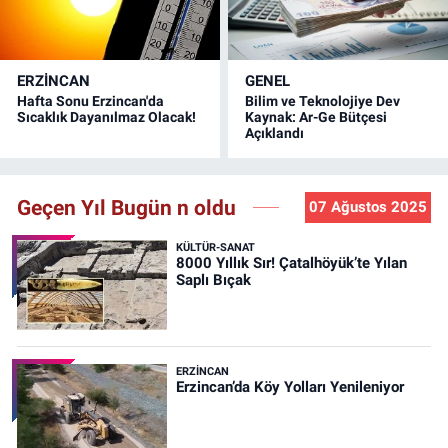
ERZINCAN
GENEL
Hafta Sonu Erzincan'da
Bilim ve Teknolojiye Dev
Sıcaklık Dayanılmaz Olacak!
Kaynak: Ar-Ge Bütçesi
Açıklandı
Geçen Yıl Bugün n oldu
07 Ağustos 2025
KÜLTÜR-SANAT
8000 Yıllık Sır! Çatalhöyük’te Yılan
Saplı Bıçak
ERZINCAN
Erzincan’da Köy Yolları Yenileniyor