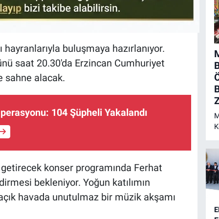
ı hayranlarıyla buluşmaya hazırlanıyor.
M
nü saat 20.30'da Erzincan Cumhuriyet
Ö
 sahne alacak.
B
Z
perasyonu: 104 Şüpheli Yakalandı
M
K
N
a getirecek konser programında Ferhat
ndirmesi bekleniyor. Yoğun katılımın
, açık havada unutulmaz bir müzik akşamı
E