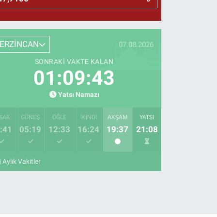
ERZİNCAN
07.08.2026
SONRAKI VAKTE KALAN
01:09:42
Yatsı Namazı
SAK
GÜNEŞ
ÖĞLE
İKINDI
AKŞAM
YATSI
:41
05:19
12:33
16:24
19:37
21:08
Aylık Vakitler