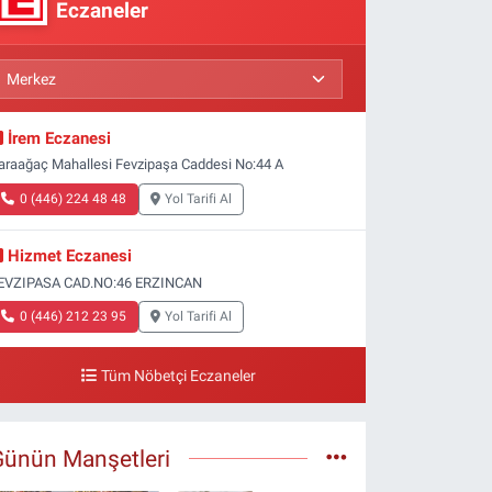
Eczaneler
İrem Eczanesi
araağaç Mahallesi Fevzipaşa Caddesi No:44 A
0 (446) 224 48 48
Yol Tarifi Al
Hizmet Eczanesi
EVZIPASA CAD.NO:46 ERZINCAN
0 (446) 212 23 95
Yol Tarifi Al
Tüm Nöbetçi Eczaneler
Günün Manşetleri