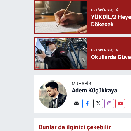
EDITÖRÜN SEÇTIĞI
YÖKDİL/2 Heyec
Dökecek
EDITÖRÜN SEÇTIĞI
Okullarda Güven
MUHABIR
Adem Küçükkaya
Bunlar da ilginizi çekebilir