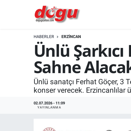
ERZINCAN
HABERLER
ERZINCAN
GÜNDEM
Ünlü Şarkıcı
ERZİNCAN FOTOĞRAFLARI
Sahne Alaca
SAĞLIK
Ünlü sanatçı Ferhat Göçer, 3
EĞİTİM
konser verecek. Erzincanlılar 
EKONOMİ
02.07.2026 - 11:09
YAYINLANMA
Bilim, teknoloji
GENEL