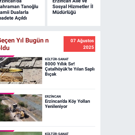
rzincan'da
Erzincan Aile ve
ahraman Tanoğlu
Sosyal Hizmetler İl
amii Dualarla
Müdürlüğü
badete Açıldı
Geçen Yıl Bugün n
07 Ağustos
oldu
2025
KÜLTÜR-SANAT
8000 Yıllık Sır!
Çatalhöyük’te Yılan Saplı
Bıçak
ERZINCAN
Erzincan’da Köy Yolları
Yenileniyor
KÜLTÜR-SANAT