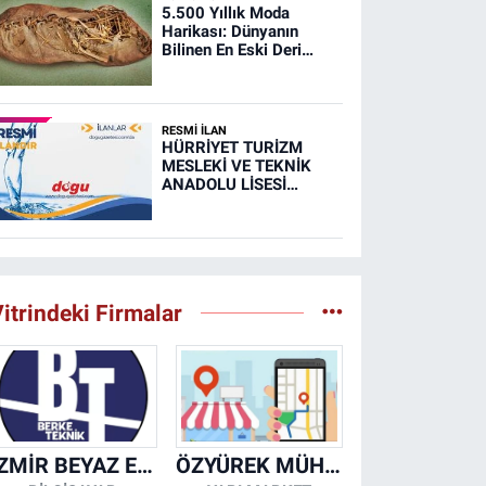
5.500 Yıllık Moda
Harikası: Dünyanın
Bilinen En Eski Deri
Ayakkabısı
RESMİ İLAN
HÜRRİYET TURİZM
MESLEKİ VE TEKNİK
ANADOLU LİSESİ
MUTFAK, TAŞIMA
MERKEZİ VE
YEMEKHANELERİNİN
TEMİZLİĞİ İŞİ (RESMİ
İLAN)
itrindeki Firmalar
İZMİR BEYAZ EŞYA KLİMA KOMBİ SERVİSİ
ÖZYÜREK MÜHENDİSLİK