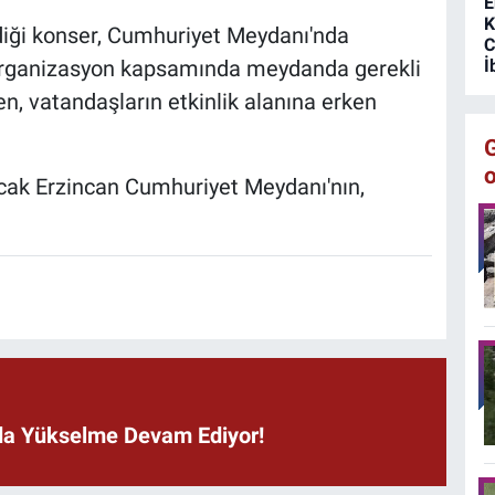
E
K
diği konser, Cumhuriyet Meydanı'nda
C
İ
. Organizasyon kapsamında meydanda gerekli
ken, vatandaşların etkinlik alanına erken
cak Erzincan Cumhuriyet Meydanı'nın,
ında Yükselme Devam Ediyor!