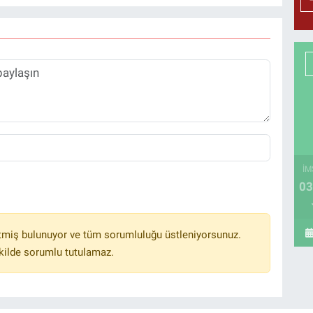
İM
03
tmiş bulunuyor ve tüm sorumluluğu üstleniyorsunuz.
kilde sorumlu tutulamaz.