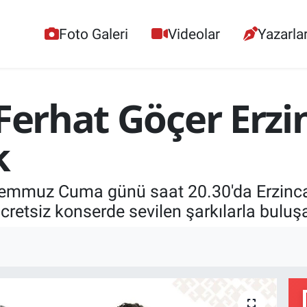
Foto Galeri
Videolar
Yazarla
 Ferhat Göçer Erz
k
 Temmuz Cuma günü saat 20.30'da Erzin
ücretsiz konserde sevilen şarkılarla buluş