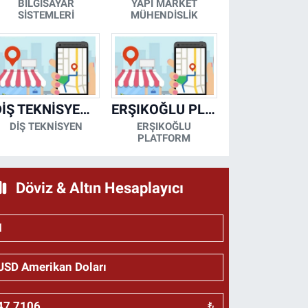
BİLGİSAYAR
YAPI MARKET
SİSTEMLERİ
MÜHENDİSLİK
DİŞ TEKNİSYENİ- MESUT KORKMAZ
ERŞIKOĞLU PLATFORM
DİŞ TEKNİSYEN
ERŞIKOĞLU
PLATFORM
Döviz & Altın Hesaplayıcı
₺