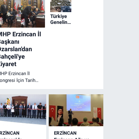
Türkiye
Genelinde
Geniş
HP Erzincan İl
Çaplı
Narkotik
Başkanı
Operasyonu
zarslan'dan
ahçeli'ye
iyaret
HP Erzincan İl
ongresi İçin Tarih
etleşti
RZINCAN
ERZINCAN