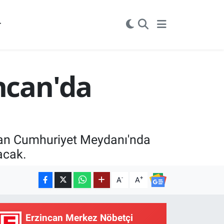
r
incan'da
can Cumhuriyet Meydanı'nda
acak.
-
+
A
A
Erzincan Merkez Nöbetçi