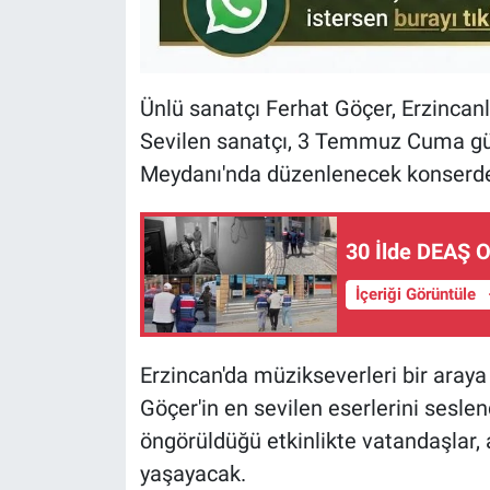
Ünlü sanatçı Ferhat Göçer, Erzincanl
Sevilen sanatçı, 3 Temmuz Cuma gü
Meydanı'nda düzenlenecek konserde
30 İlde DEAŞ O
İçeriği Görüntüle
Erzincan'da müzikseverleri bir aray
Göçer'in en sevilen eserlerini sesle
öngörüldüğü etkinlikte vatandaşlar
yaşayacak.