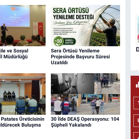
ile ve Sosyal
Sera Örtüsü Yenileme
İl Müdürlüğü
Projesinde Başvuru Süresi
Uzatıldı
Patates Üreticisinin
30 İlde DEAŞ Operasyonu: 104
ldürecek Buluşma
Şüpheli Yakalandı