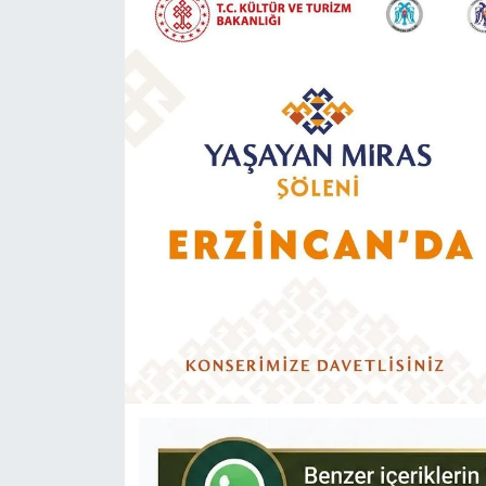
KÜLTÜR-SANAT
Yerel Haber
Politika
SPOR
YAŞAM
RESMİ İLAN