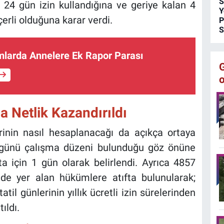
S
l 24 gün izin kullandığına ve geriye kalan 4
Y
erli olduğuna karar verdi.
P
S
larda Annelere Ek Rapor Parası
a Netlik Kazandırıldı
erinin nasıl hesaplanacağı da açıkça ortaya
 6 günü çalışma düzeni bulunduğu göz önüne
fta için 1 gün olarak belirlendi. Ayrıca 4857
de yer alan hükümlere atıfta bulunularak;
atil günlerinin yıllık ücretli izin sürelerinden
ıldı.