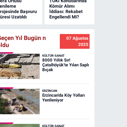
era Örtüsü
TOKİ Konutlarında
enileme
Kömür Alımı
rojesinde Başvuru
İddiası: Rekabet
üresi Uzatıldı
Engellendi Mi?
Geçen Yıl Bugün n
07 Ağustos
oldu
2025
KÜLTÜR-SANAT
8000 Yıllık Sır!
Çatalhöyük’te Yılan Saplı
Bıçak
ERZINCAN
Erzincan’da Köy Yolları
Yenileniyor
KÜLTÜR-SANAT