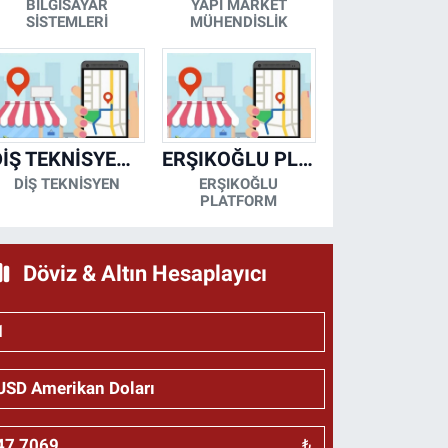
BİLGİSAYAR
YAPI MARKET
SİSTEMLERİ
MÜHENDİSLİK
DİŞ TEKNİSYENİ- MESUT KORKMAZ
ERŞIKOĞLU PLATFORM
DİŞ TEKNİSYEN
ERŞIKOĞLU
PLATFORM
Döviz & Altın Hesaplayıcı
₺