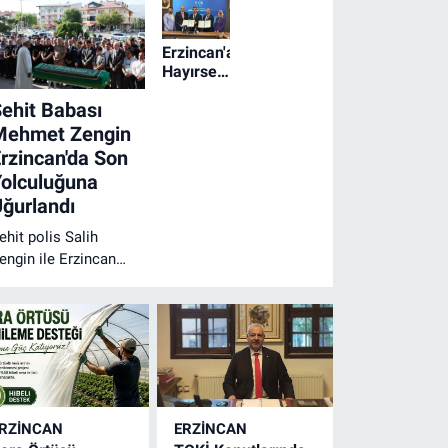
Erzincan'a
Hayırsever
Desteğiyle
ehit Babası
Özel
Eğitim
Mehmet Zengin
Meslek
rzincan'da Son
Okulu
olculuğuna
Kazandırılıyor
ğurlandı
ehit polis Salih
engin ile Erzincan
ehit Aileleri Derneği
aşkanı Abdulkadir
engin'in babası
ehmet Zengin,
rzincan'da düzenlenen
enaze töreninin
rdından dualarla son
RZINCAN
ERZINCAN
olculuğuna uğurlandı.