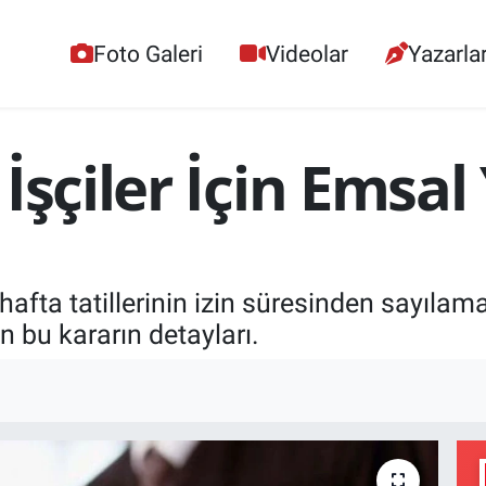
Foto Galeri
Videolar
Yazarla
şçiler İçin Emsal Y
n hafta tatillerinin izin süresinden sayıl
n bu kararın detayları.