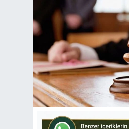
KÜLTÜR-SANAT
Yerel Haber
Politika
SPOR
YAŞAM
RESMİ İLAN