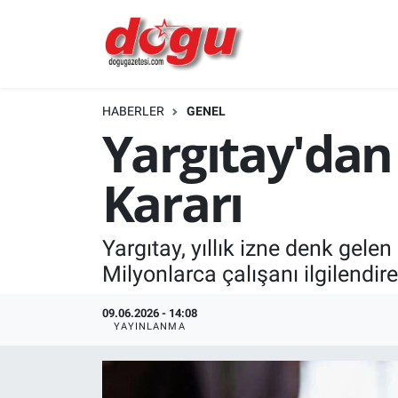
ERZINCAN
HABERLER
GENEL
GÜNDEM
Yargıtay'dan İ
ERZİNCAN FOTOĞRAFLARI
Kararı
SAĞLIK
Yargıtay, yıllık izne denk gele
EĞİTİM
Milyonlarca çalışanı ilgilendire
EKONOMİ
09.06.2026 - 14:08
YAYINLANMA
Bilim, teknoloji
GENEL