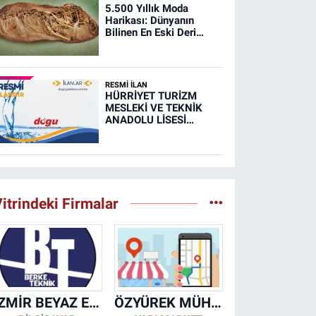
5.500 Yıllık Moda
Harikası: Dünyanın
Bilinen En Eski Deri
Ayakkabısı
RESMİ İLAN
HÜRRİYET TURİZM
MESLEKİ VE TEKNİK
ANADOLU LİSESİ
MUTFAK, TAŞIMA
MERKEZİ VE
YEMEKHANELERİNİN
TEMİZLİĞİ İŞİ (RESMİ
İLAN)
itrindeki Firmalar
İZMİR BEYAZ EŞYA KLİMA KOMBİ SERVİSİ
ÖZYÜREK MÜHENDİSLİK