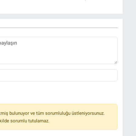
tmiş bulunuyor ve tüm sorumluluğu üstleniyorsunuz.
kilde sorumlu tutulamaz.