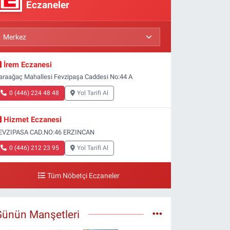
Eczaneler
İrem Eczanesi
araağaç Mahallesi Fevzipaşa Caddesi No:44 A
0 (446) 224 48 48
Yol Tarifi Al
Hizmet Eczanesi
EVZIPASA CAD.NO:46 ERZINCAN
0 (446) 212 23 95
Yol Tarifi Al
Tüm Nöbetçi Eczaneler
Günün Manşetleri