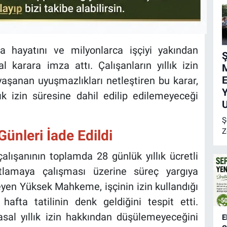
a hayatını ve milyonlarca işçiyi yakından
Ş
l karara imza attı. Çalışanların yıllık izin
E
aşanan uyuşmazlıkları netleştiren bu karar,
Y
llık izin süresine dahil edilip edilemeyeceği
U
Ş
Z
Günleri İade Edildi
Ş
B
alışanının toplamda 28 günlük yıllık ücretli
Z
nıtlamaya çalışması üzerine süreç yargıya
M
eleyen Yüksek Mahkeme, işçinin izin kullandığı
E
c
afta tatilinin denk geldiğini tespit etti.
a
al yıllık izin hakkından düşülemeyeceğini
E
y