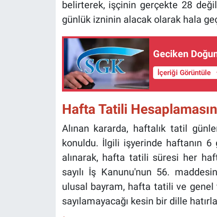
belirterek, işçinin gerçekte 28 deği
günlük izninin alacak olarak hala geç
Geciken Doğum
İçeriği Görüntüle
Hafta Tatili Hesaplamasın
Alınan kararda, haftalık tatil günl
konuldu. İlgili işyerinde haftanın
alınarak, hafta tatili süresi her ha
sayılı İş Kanunu'nun 56. maddesin
ulusal bayram, hafta tatili ve genel t
sayılamayacağı kesin bir dille hatırlat