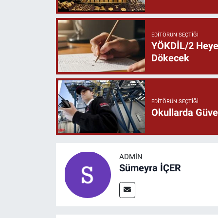
EDITÖRÜN SEÇTIĞI
YÖKDİL/2 Heyec
Dökecek
EDITÖRÜN SEÇTIĞI
Okullarda Güven
ADMIN
Sümeyra İÇER