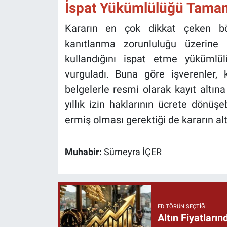
İspat Yükümlülüğü Tamam
Kararın en çok dikkat çeken böl
kanıtlanma zorunluluğu üzerine ol
kullandığını ispat etme yüküml
vurguladı. Buna göre işverenler, kul
belgelerle resmi olarak kayıt altı
yıllık izin haklarının ücrete dönü
ermiş olması gerektiği de kararın altı
Muhabir:
Sümeyra İÇER
EDITÖRÜN SEÇTIĞI
Altın Fiyatlar