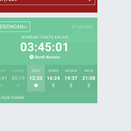
ERZİNCAN
07.08.2026
SONRAKI VAKTE KALAN
03:45:00
İkindi Namazı
SAK
GÜNEŞ
ÖĞLE
İKINDI
AKŞAM
YATSI
:41
05:19
12:33
16:24
19:37
21:08
Aylık Vakitler