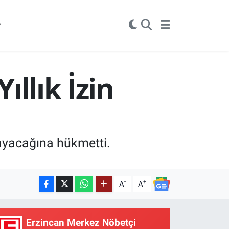
r
ıllık İzin
amayacağına hükmetti.
-
+
A
A
Erzincan Merkez Nöbetçi