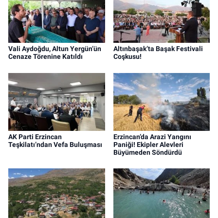
Vali Aydoğdu, Altun Yergün’ün
Altınbaşak’ta Başak Festivali
Cenaze Törenine Katıldı
Coşkusu!
AK Parti Erzincan
Erzincan’da Arazi Yangını
Teşkilatı’ndan Vefa Buluşması
Paniği! Ekipler Alevleri
Büyümeden Söndürdü