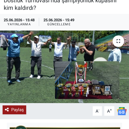
Dostluk Turnuvası’nda şampiyonluk kupasını
kim kaldırdı?
KÜLTÜR-SANAT
25.06.2026 - 15:48
25.06.2026 - 15:49
Yerel Haber
YAYINLANMA
GÜNCELLEME
Politika
SPOR
YAŞAM
RESMİ İLAN
Paylaş
-
+
A
A