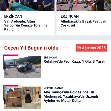
ERZINCAN
ERZINCAN
Vali Aydoğdu, Altun
Altınbaşak’ta Başak Festivali
Yergün’ün Cenaze Törenine
Coşkusu!
Katıldı
Geçen Yıl Bugün n oldu
09 Ağustos 2025
ERZINCAN
Refahiye’de Feci Kaza: 1 Ölü, 3 Yaralı
KÜLTÜR-SANAT
Ana Tanrıça’nın Gölgesinde Bir
Medeniyet: Yazılıkaya'da Gizemli
Ayinler ve Matar Kültü