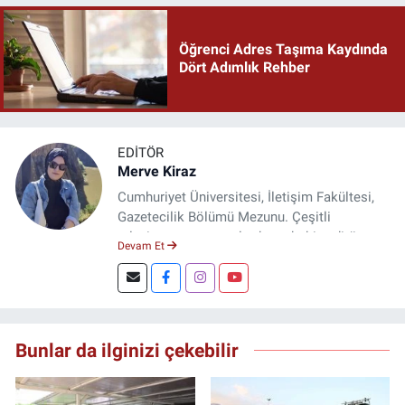
Öğrenci Adres Taşıma Kaydında
Dört Adımlık Rehber
EDITÖR
Merve Kiraz
Cumhuriyet Üniversitesi, İletişim Fakültesi,
Gazetecilik Bölümü Mezunu. Çeşitli
televizyon ve gazetelerde muhabir, editör,
Devam Et
spiker ve yayın yönetmeni olarak görev yaptı.
Şuan, www.dogugazetesi.com adlı haber
sitesinin Yazı İşleri Müdürlüğünü yürütmekte.
Bunlar da ilginizi çekebilir