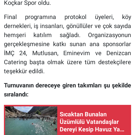
Koçkar Spor oldu.
Final programına protokol üyeleri, köy
dernekleri, iş insanları, gönüllüler ve çok sayıda
hemşeri katılım sağladı. Organizasyonun
gerçekleşmesine katkı sunan ana sponsorlar
İMÇ 24, Mutlusan, Eminevim ve Denizcan
Catering başta olmak üzere tüm destekçilere
teşekkür edildi.
Turnuvanın dereceye giren takımları şu şekilde
sıralandı:
Sıcaktan Bunalan
Üzümlülü Vatandaşlar
Dereyi Kesip Havuz Yaptı