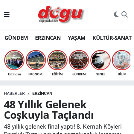
ERZINCAN
GÜNDEM
ERZINCAN
YAŞAM
KÜLTÜR-SANAT
GÜNDEM
ERZİNCAN FOTOĞRAFLARI
SAĞLIK
Erzincan
EKONOMİ
EĞİTİM
GÜNDEM
GENEL
BİLİM
EĞİTİM
HABERLER
ERZINCAN
EKONOMİ
48 Yıllık Gelenek
Coşkuyla Taçlandı
Bilim, teknoloji
48 yıllık gelenek final yaptı! 8. Kemah Köyleri
GENEL