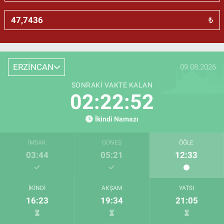
₺
ERZİNCAN
09.08.2026
SONRAKI VAKTE KALAN
02:22:52
İkindi Namazı
İMSAK
GÜNEŞ
ÖĞLE
03:44
05:21
12:33
İKINDI
AKŞAM
YATSI
16:23
19:34
21:05