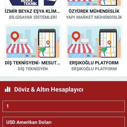
İZMİR BEYAZ EŞYA KLİMA KOMBİ SERVİSİ
ÖZYÜREK MÜHENDİSLİK
BİLGİSAYAR SİSTEMLERİ
YAPI MARKET MÜHENDİSLİK
DİŞ TEKNİSYENİ- MESUT KORKMAZ
ERŞIKOĞLU PLATFORM
DİŞ TEKNİSYEN
ERŞIKOĞLU PLATFORM
Döviz & Altın Hesaplayıcı