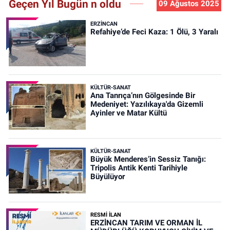
Geçen Yıl Bugün n oldu
09 Ağustos 2025
ERZINCAN
Refahiye’de Feci Kaza: 1 Ölü, 3 Yaralı
KÜLTÜR-SANAT
Ana Tanrıça’nın Gölgesinde Bir
Medeniyet: Yazılıkaya'da Gizemli
Ayinler ve Matar Kültü
KÜLTÜR-SANAT
Büyük Menderes’in Sessiz Tanığı:
Tripolis Antik Kenti Tarihiyle
Büyülüyor
RESMİ İLAN
ERZİNCAN TARIM VE ORMAN İL