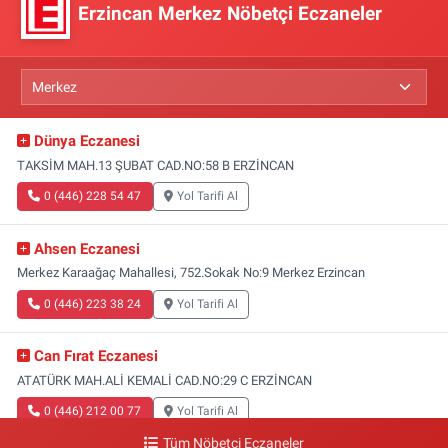
Erzincan Merkez Nöbetçi Eczaneler
Dünya Eczanesi
TAKSİM MAH.13 ŞUBAT CAD.NO:58 B ERZİNCAN
0 (446) 228 54 47
Yol Tarifi Al
Ahsen Eczanesi
Merkez Karaağaç Mahallesi, 752.Sokak No:9 Merkez Erzincan
0 (446) 223 38 24
Yol Tarifi Al
Can Fırat Eczanesi
ATATÜRK MAH.ALİ KEMALİ CAD.NO:29 C ERZİNCAN
0 (446) 212 00 77
Yol Tarifi Al
Tüm Nöbetçi Eczaneler