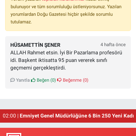
bulunuyor ve tüm sorumluluğu üstleniyorsunuz. Yazılan
yorumlardan Doğu Gazetesi hiçbir şekilde sorumlu
tutulamaz.
HÜSAMETTIN ŞENER
4 hafta önce
ALLAH Rahmet etsin. İyi Bir Pazarlama profesörü
idi. Başkent iktisatta 95 puan vererek sınıfı
geçmemi gerçekleştirdi.
Yanıtla
Beğen (
0
)
Beğenme (
0
)
01:00 |
Erzincan'ın Meşhur Buğday Meydanı Yıkılacak!
02:00 |
Emniyet Genel Müdürlüğüne 6 Bin 250 Yeni Kadro