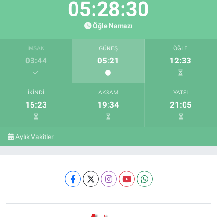
05:28:29
Öğle Namazı
İMSAK
GÜNEŞ
ÖĞLE
03:44
05:21
12:33
İKINDI
AKŞAM
YATSI
16:23
19:34
21:05
Aylık Vakitler