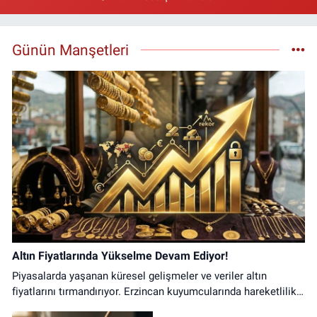
Gazi Eczanesi
Başbağlar Mahallesi, Hacı Ali Akın Caddesi, No:41 Zemin :3 Merkez
Erzincan
Günün Manşetleri
0 (446) 212 10 20
Yol Tarifi Al
Altın Fiyatlarında Yükselme Devam Ediyor!
Piyasalarda yaşanan küresel gelişmeler ve veriler altın
fiyatlarını tırmandırıyor. Erzincan kuyumcularında hareketlilik
arttı.