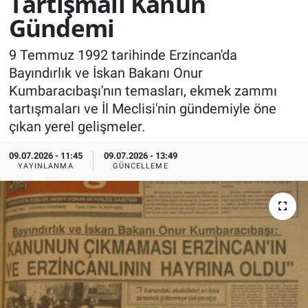
Tartışmalı Kanun
Gündemi
KÜLTÜR-SANAT
9 Temmuz 1992 tarihinde Erzincan'da
Yerel Haber
Bayındırlık ve İskan Bakanı Onur
Kumbaracıbaşı'nın temasları, ekmek zammı
Politika
tartışmaları ve İl Meclisi'nin gündemiyle öne
çıkan yerel gelişmeler.
SPOR
09.07.2026 - 11:45
09.07.2026 - 13:49
YAŞAM
YAYINLANMA
GÜNCELLEME
RESMİ İLAN