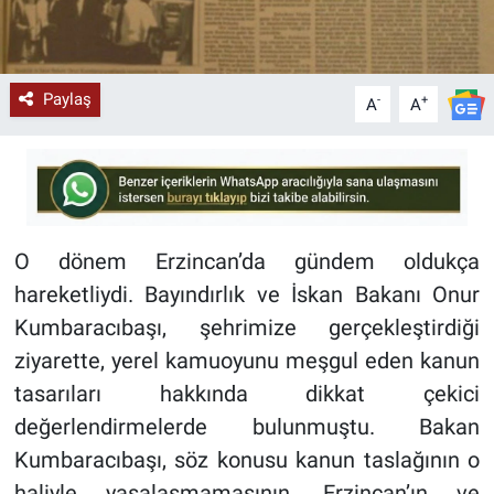
Paylaş
-
+
A
A
O dönem Erzincan’da gündem oldukça
hareketliydi. Bayındırlık ve İskan Bakanı Onur
Kumbaracıbaşı, şehrimize gerçekleştirdiği
ziyarette, yerel kamuoyunu meşgul eden kanun
tasarıları hakkında dikkat çekici
değerlendirmelerde bulunmuştu. Bakan
Kumbaracıbaşı, söz konusu kanun taslağının o
haliyle yasalaşmamasının, Erzincan’ın ve