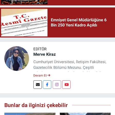
Emniyet Genel Müdürlüğüne 6
Bin 250 Yeni Kadro Açıldı
EDITÖR
Merve Kiraz
Cumhuriyet Üniversitesi, İletişim Fakültesi,
Gazetecilik Bölümü Mezunu. Çeşitli
televizyon ve gazetelerde muhabir, editör,
Devam Et
spiker ve yayın yönetmeni olarak görev yaptı.
Şuan, www.dogugazetesi.com adlı haber
sitesinin Yazı İşleri Müdürlüğünü yürütmekte.
Bunlar da ilginizi çekebilir