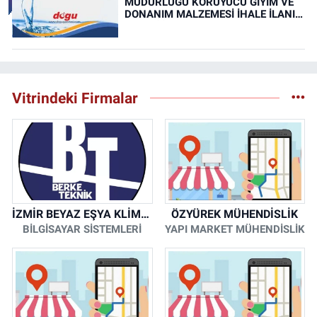
MÜDÜRLÜĞÜ KORUYUCU GİYİM VE
DONANIM MALZEMESİ İHALE İLANI
(RESMİ İLAN)
Vitrindeki Firmalar
İZMİR BEYAZ EŞYA KLİMA KOMBİ SERVİSİ
ÖZYÜREK MÜHENDİSLİK
BİLGİSAYAR SİSTEMLERİ
YAPI MARKET MÜHENDİSLİK