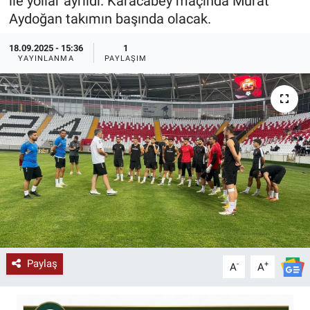
ile yollar ayrıldı. Karacabey maçında Murat
Aydoğan takımın başında olacak.
KÜLTÜR-SANAT
18.09.2025 - 15:36
1
Yerel Haber
YAYINLANMA
PAYLAŞIM
Politika
SPOR
YAŞAM
RESMİ İLAN
Paylaş
-
+
A
A