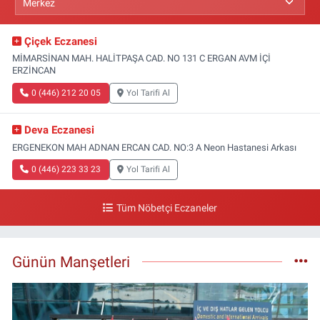
Çiçek Eczanesi
MİMARSİNAN MAH. HALİTPAŞA CAD. NO 131 C ERGAN AVM İÇİ
ERZİNCAN
0 (446) 212 20 05
Yol Tarifi Al
Deva Eczanesi
ERGENEKON MAH ADNAN ERCAN CAD. NO:3 A Neon Hastanesi Arkası
0 (446) 223 33 23
Yol Tarifi Al
Tüm Nöbetçi Eczaneler
Günün Manşetleri