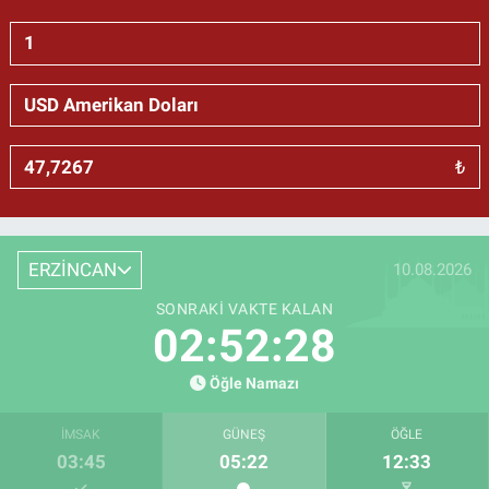
₺
ERZİNCAN
10.08.2026
SONRAKI VAKTE KALAN
02:52:27
Öğle Namazı
İMSAK
GÜNEŞ
ÖĞLE
03:45
05:22
12:33