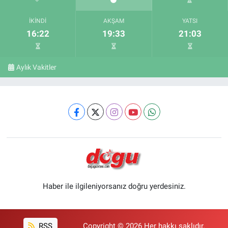
İKINDI
AKŞAM
YATSI
16:22
19:33
21:03
Aylık Vakitler
Haber ile ilgileniyorsanız doğru yerdesiniz.
RSS
Copyright © 2026 Her hakkı saklıdır.