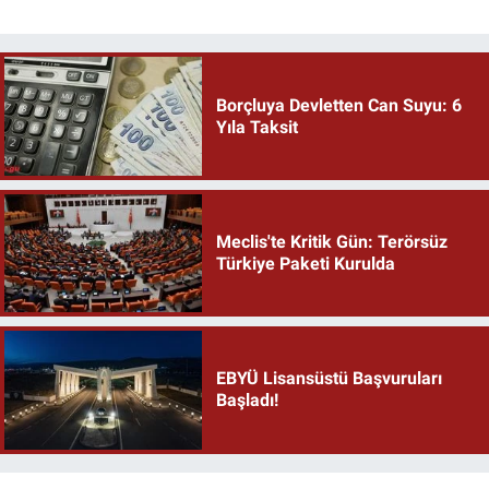
Borçluya Devletten Can Suyu: 6
Yıla Taksit
Meclis'te Kritik Gün: Terörsüz
Türkiye Paketi Kurulda
EBYÜ Lisansüstü Başvuruları
Başladı!