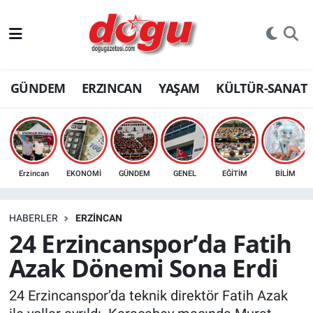
ERZINCAN
GÜNDEM
ERZINCAN
YAŞAM
KÜLTÜR-SANAT
GÜNDEM
ERZİNCAN FOTOĞRAFLARI
SAĞLIK
Erzincan
EKONOMİ
GÜNDEM
GENEL
EĞİTİM
BİLİM
EĞİTİM
HABERLER
ERZINCAN
EKONOMİ
24 Erzincanspor’da Fatih
Azak Dönemi Sona Erdi
Bilim, teknoloji
24 Erzincanspor’da teknik direktör Fatih Azak
GENEL