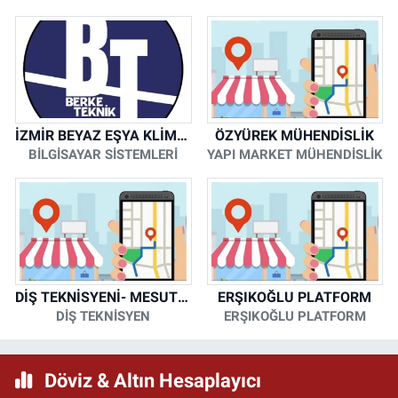
İZMİR BEYAZ EŞYA KLİMA KOMBİ SERVİSİ
ÖZYÜREK MÜHENDİSLİK
BİLGİSAYAR SİSTEMLERİ
YAPI MARKET MÜHENDİSLİK
DİŞ TEKNİSYENİ- MESUT KORKMAZ
ERŞIKOĞLU PLATFORM
DİŞ TEKNİSYEN
ERŞIKOĞLU PLATFORM
Döviz & Altın Hesaplayıcı