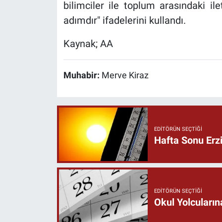
bilimciler ile toplum arasındaki ile
adımdır" ifadelerini kullandı.
Kaynak; AA
Muhabir:
Merve Kiraz
EDITÖRÜN SEÇTIĞI
Hafta Sonu Erz
EDITÖRÜN SEÇTIĞI
Okul Yolcuların