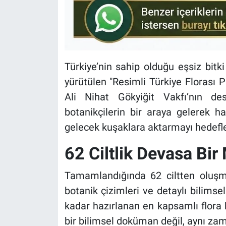
KÜLTÜR-SANAT
Yerel Haber
Türkiye’nin sahip olduğu eşsiz bitki
Politika
yürütülen "Resimli Türkiye Florası P
SPOR
Ali Nihat Gökyiğit Vakfı’nın des
botanikçilerin bir araya gelerek ha
YAŞAM
gelecek kuşaklara aktarmayı hedefley
RESMİ İLAN
62 Ciltlik Devasa Bir
Tamamlandığında 62 ciltten oluşma
botanik çizimleri ve detaylı bilimse
kadar hazırlanan en kapsamlı flora 
bir bilimsel doküman değil, aynı zama