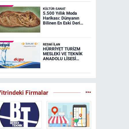
KÜLTÜR-SANAT
5.500 Yıllık Moda
Harikası: Dünyanın
Bilinen En Eski Deri
Ayakkabısı
RESMİ İLAN
HÜRRİYET TURİZM
MESLEKİ VE TEKNİK
ANADOLU LİSESİ
MUTFAK, TAŞIMA
MERKEZİ VE
YEMEKHANELERİNİN
TEMİZLİĞİ İŞİ (RESMİ
İLAN)
itrindeki Firmalar