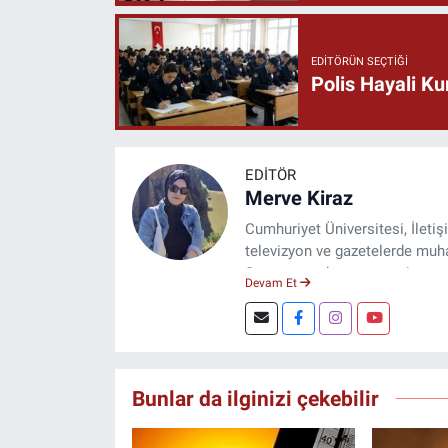
EDITÖRÜN SEÇTIĞI
Polis Hayali Ku
EDITÖR
Merve Kiraz
Cumhuriyet Üniversitesi, İleti
televizyon ve gazetelerde muhab
Şuan, www.dogugazetesi.com ad
Devam Et
Bunlar da ilginizi çekebilir