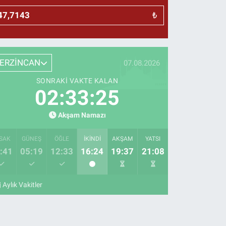
₺
ERZİNCAN
07.08.2026
SONRAKI VAKTE KALAN
02:33:24
Akşam Namazı
SAK
GÜNEŞ
ÖĞLE
İKINDI
AKŞAM
YATSI
:41
05:19
12:33
16:24
19:37
21:08
Aylık Vakitler