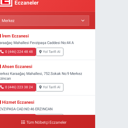
Eczaneler
İrem Eczanesi
araağaç Mahallesi Fevzipaşa Caddesi No:44 A
0 (446) 224 48 48
Yol Tarifi Al
Ahsen Eczanesi
erkez Karaağaç Mahallesi, 752.Sokak No:9 Merkez
rzincan
0 (446) 223 38 24
Yol Tarifi Al
Hizmet Eczanesi
EVZIPASA CAD.NO:46 ERZINCAN
0 (446) 212 23 95
Yol Tarifi Al
Tüm Nöbetçi Eczaneler