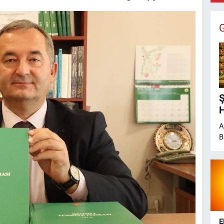
Ş
H
A
B
H
E