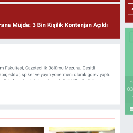
rana Müjde: 3 Bin Kişilik Kontenjan Açıldı
şim Fakültesi, Gazetecilik Bölümü Mezunu. Çeşitli
ir, editör, spiker ve yayın yönetmeni olarak görev yaptı.
lı haber sitesinin Yazı İşleri Müdürlüğünü yürütmekte.
İM
03