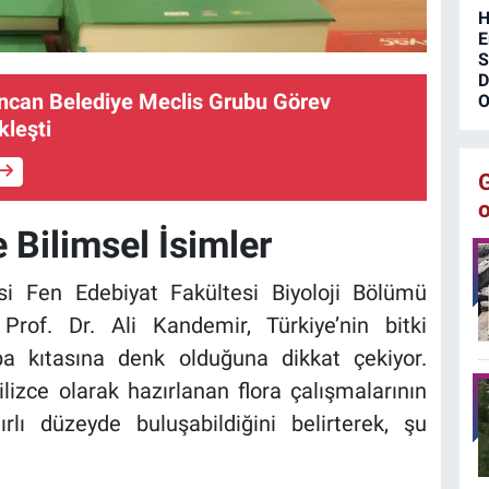
H
E
S
D
incan Belediye Meclis Grubu Görev
O
kleşti
 Bilimsel İsimler
esi Fen Edebiyat Fakültesi Biyoloji Bölümü
rof. Dr. Ali Kandemir, Türkiye’nin bitki
pa kıtasına denk olduğuna dikkat çekiyor.
izce olarak hazırlanan flora çalışmalarının
rlı düzeyde buluşabildiğini belirterek, şu