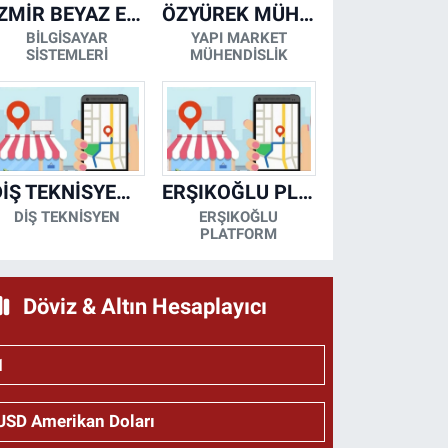
İZMİR BEYAZ EŞYA KLİMA KOMBİ SERVİSİ
ÖZYÜREK MÜHENDİSLİK
BİLGİSAYAR
YAPI MARKET
SİSTEMLERİ
MÜHENDİSLİK
DİŞ TEKNİSYENİ- MESUT KORKMAZ
ERŞIKOĞLU PLATFORM
DİŞ TEKNİSYEN
ERŞIKOĞLU
PLATFORM
Döviz & Altın Hesaplayıcı