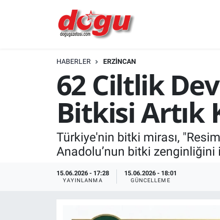
ERZINCAN
HABERLER
ERZINCAN
GÜNDEM
62 Ciltlik D
ERZİNCAN FOTOĞRAFLARI
Bitkisi Artı
SAĞLIK
Türkiye'nin bitki mirası, "Resiml
EĞİTİM
Anadolu’nun bitki zenginliğini 
EKONOMİ
15.06.2026 - 17:28
15.06.2026 - 18:01
YAYINLANMA
GÜNCELLEME
Bilim, teknoloji
GENEL