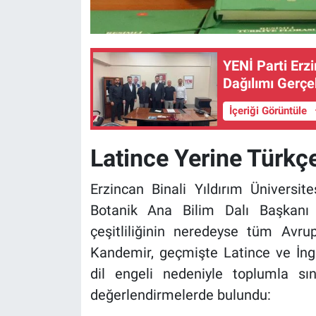
YENİ Parti Erz
Dağılımı Gerçe
İçeriği Görüntüle
Latince Yerine Türkçe
Erzincan Binali Yıldırım Üniversit
Botanik Ana Bilim Dalı Başkanı P
çeşitliliğinin neredeyse tüm Avru
Kandemir, geçmişte Latince ve İngil
dil engeli nedeniyle toplumla sını
değerlendirmelerde bulundu: