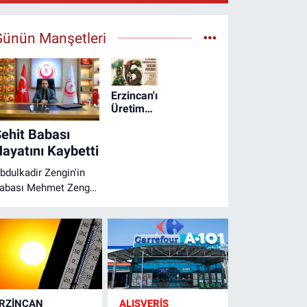
Günün Manşetleri
Erzincan'ın
Üretim
Hikâyesi
ehit Babası
Büyük
Ödüllü
ayatını Kaybetti
Yarışmada
bdulkadir Zengin'in
Objektiflere
Yansıyor
abası Mehmet Zengin
ayatını Kaybetti
RZINCAN
ALIŞVERİŞ