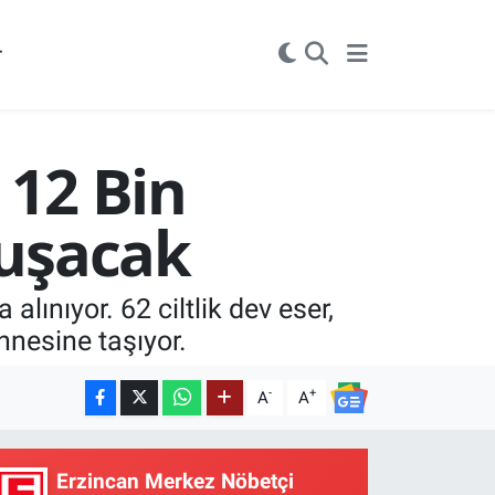
r
 12 Bin
nuşacak
 alınıyor. 62 ciltlik dev eser,
hnesine taşıyor.
-
+
A
A
Erzincan Merkez Nöbetçi