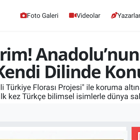
Foto Galeri
Videolar
Yazarla
evrim! Anadolu’nun
k Kendi Dilinde Ko
i Türkiye Florası Projesi" ile koruma altına
ilk kez Türkçe bilimsel isimlerle dünya sa