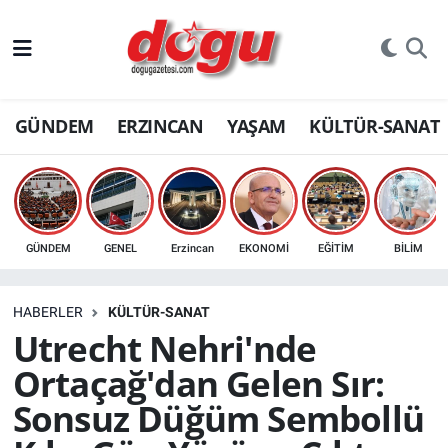
ERZINCAN
GÜNDEM
ERZINCAN
YAŞAM
KÜLTÜR-SANAT
GÜNDEM
ERZİNCAN FOTOĞRAFLARI
SAĞLIK
GÜNDEM
GENEL
Erzincan
EKONOMİ
EĞİTİM
BİLİM
EĞİTİM
HABERLER
KÜLTÜR-SANAT
EKONOMİ
Utrecht Nehri'nde
Ortaçağ'dan Gelen Sır:
Bilim, teknoloji
Sonsuz Düğüm Sembollü
GENEL