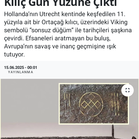
Kılıç Gün Yüzüne Çıktı
KÜLTÜR-SANAT
Hollanda’nın Utrecht kentinde keşfedilen 11.
yüzyıla ait bir Ortaçağ kılıcı, üzerindeki Viking
Yerel Haber
sembolü “sonsuz düğüm” ile tarihçileri şaşkına
çevirdi. Efsaneleri aratmayan bu buluş,
Politika
Avrupa’nın savaş ve inanç geçmişine ışık
tutuyor.
SPOR
15.06.2025 - 00:01
YAYINLANMA
YAŞAM
RESMİ İLAN