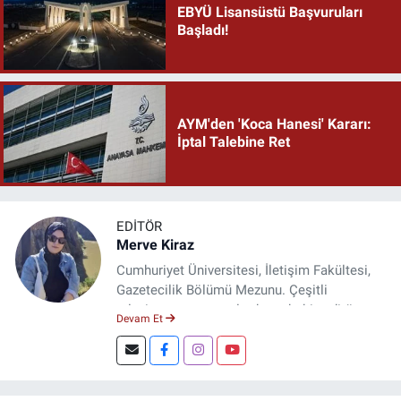
EBYÜ Lisansüstü Başvuruları
Başladı!
AYM'den 'Koca Hanesi' Kararı:
İptal Talebine Ret
EDITÖR
Merve Kiraz
Cumhuriyet Üniversitesi, İletişim Fakültesi,
Gazetecilik Bölümü Mezunu. Çeşitli
televizyon ve gazetelerde muhabir, editör,
Devam Et
spiker ve yayın yönetmeni olarak görev yaptı.
Şuan, www.dogugazetesi.com adlı haber
sitesinin Yazı İşleri Müdürlüğünü yürütmekte.