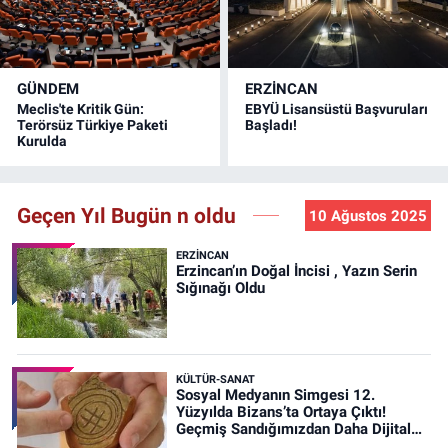
GÜNDEM
ERZINCAN
Meclis'te Kritik Gün:
EBYÜ Lisansüstü Başvuruları
Terörsüz Türkiye Paketi
Başladı!
Kurulda
Geçen Yıl Bugün n oldu
10 Ağustos 2025
ERZINCAN
Erzincan’ın Doğal İncisi , Yazın Serin
Sığınağı Oldu
KÜLTÜR-SANAT
Sosyal Medyanın Simgesi 12.
Yüzyılda Bizans’ta Ortaya Çıktı!
Geçmiş Sandığımızdan Daha Dijital
Olabilir mi?