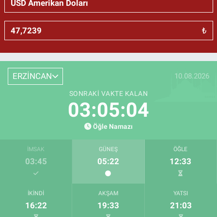
₺
ERZİNCAN
10.08.2026
SONRAKI VAKTE KALAN
03:05:04
Öğle Namazı
İMSAK
GÜNEŞ
ÖĞLE
03:45
05:22
12:33
İKINDI
AKŞAM
YATSI
16:22
19:33
21:03