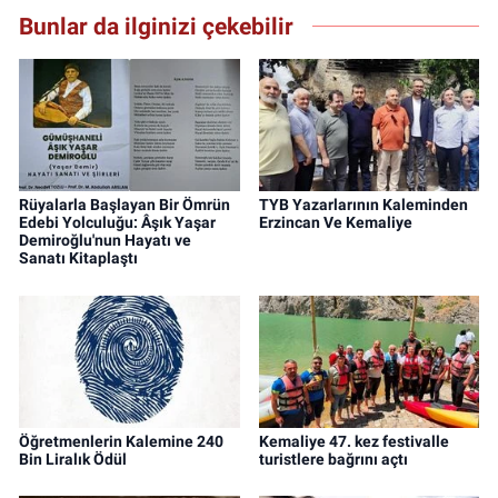
Bunlar da ilginizi çekebilir
Rüyalarla Başlayan Bir Ömrün
TYB Yazarlarının Kaleminden
Edebi Yolculuğu: Âşık Yaşar
Erzincan Ve Kemaliye
Demiroğlu'nun Hayatı ve
Sanatı Kitaplaştı
Öğretmenlerin Kalemine 240
Kemaliye 47. kez festivalle
Bin Liralık Ödül
turistlere bağrını açtı