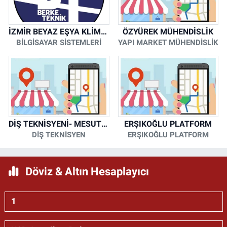
İZMİR BEYAZ EŞYA KLİMA KOMBİ SERVİSİ
ÖZYÜREK MÜHENDİSLİK
BİLGİSAYAR SİSTEMLERİ
YAPI MARKET MÜHENDİSLİK
DİŞ TEKNİSYENİ- MESUT KORKMAZ
ERŞIKOĞLU PLATFORM
DİŞ TEKNİSYEN
ERŞIKOĞLU PLATFORM
Döviz & Altın Hesaplayıcı