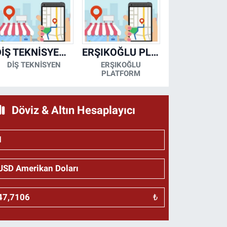
DİŞ TEKNİSYENİ- MESUT KORKMAZ
ERŞIKOĞLU PLATFORM
DİŞ TEKNİSYEN
ERŞIKOĞLU
PLATFORM
Döviz & Altın Hesaplayıcı
₺