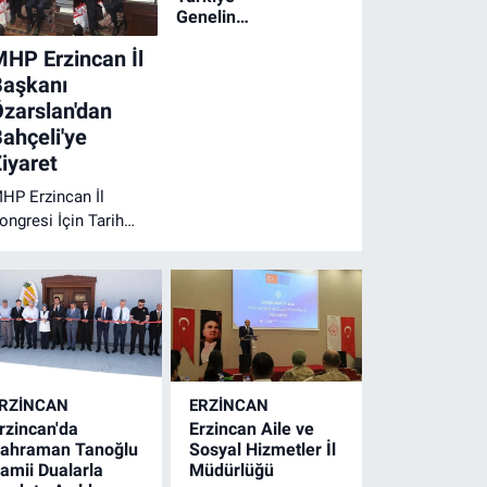
Genelinde
Geniş
HP Erzincan İl
Çaplı
Narkotik
Başkanı
Operasyonu
zarslan'dan
ahçeli'ye
iyaret
HP Erzincan İl
ongresi İçin Tarih
etleşti
RZINCAN
ERZINCAN
rzincan'da
Erzincan Aile ve
ahraman Tanoğlu
Sosyal Hizmetler İl
amii Dualarla
Müdürlüğü