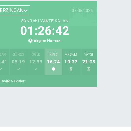
ERZİNCAN
07.08.2026
SONRAKI VAKTE KALAN
01:26:41
Akşam Namazı
SAK
GÜNEŞ
ÖĞLE
İKINDI
AKŞAM
YATSI
:41
05:19
12:33
16:24
19:37
21:08
Aylık Vakitler