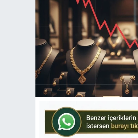
KÜLTÜR-SANAT
Yerel Haber
Politika
SPOR
YAŞAM
RESMİ İLAN