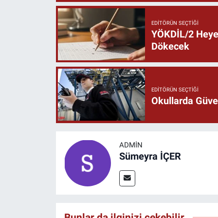
EDITÖRÜN SEÇTIĞI
YÖKDİL/2 Heyec
Dökecek
EDITÖRÜN SEÇTIĞI
Okullarda Güven
ADMIN
Sümeyra İÇER
Bunlar da ilginizi çekebilir