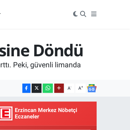
r
rsine Döndü
rttı. Peki, güvenli limanda
-
+
A
A
Erzincan Merkez Nöbetçi
Eczaneler