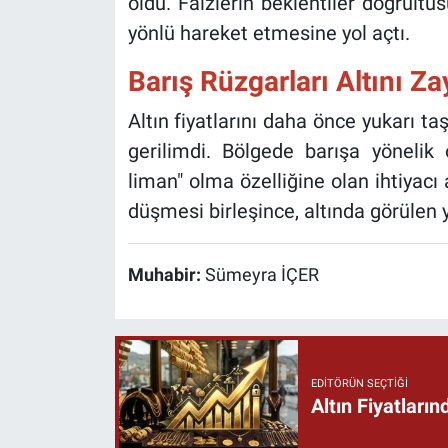
oldu. Faizlerin beklentiler doğrultus
yönlü hareket etmesine yol açtı.
Barış Rüzgarları Altını Zay
Altın fiyatlarını daha önce yukarı t
gerilimdi. Bölgede barışa yönelik o
liman" olma özelliğine olan ihtiyacı 
düşmesi birleşince, altında görülen y
Muhabir:
Sümeyra İÇER
EDITÖRÜN SEÇTIĞI
Altın Fiyatlar