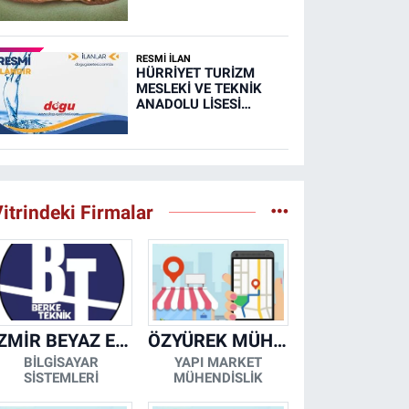
Ayakkabısı
RESMİ İLAN
HÜRRİYET TURİZM
MESLEKİ VE TEKNİK
ANADOLU LİSESİ
MUTFAK, TAŞIMA
MERKEZİ VE
YEMEKHANELERİNİN
TEMİZLİĞİ İŞİ (RESMİ
İLAN)
itrindeki Firmalar
İZMİR BEYAZ EŞYA KLİMA KOMBİ SERVİSİ
ÖZYÜREK MÜHENDİSLİK
BİLGİSAYAR
YAPI MARKET
SİSTEMLERİ
MÜHENDİSLİK