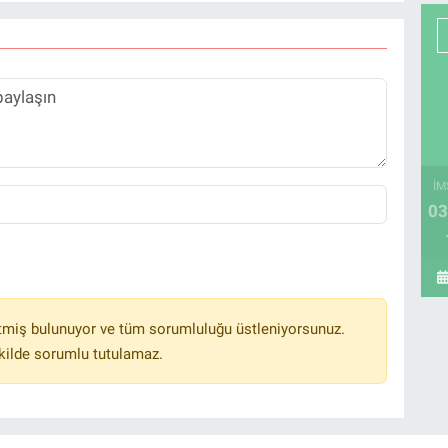
İM
03
tmiş bulunuyor ve tüm sorumluluğu üstleniyorsunuz.
kilde sorumlu tutulamaz.