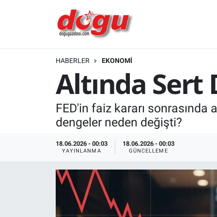
ERZINCAN
HABERLER
EKONOMİ
GÜNDEM
Altında Sert
ERZİNCAN FOTOĞRAFLARI
FED'in faiz kararı sonrasında a
SAĞLIK
dengeler neden değişti?
EĞİTİM
18.06.2026 - 00:03
18.06.2026 - 00:03
YAYINLANMA
GÜNCELLEME
EKONOMİ
Bilim, teknoloji
GENEL