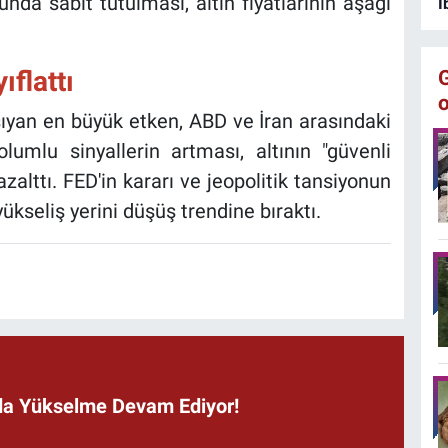
unda sabit tutulması, altın fiyatlarının aşağı
İ
ıflattı
aşıyan en büyük etken, ABD ve İran arasındaki
lumlu sinyallerin artması, altının "güvenli
azalttı. FED'in kararı ve jeopolitik tansiyonun
ükseliş yerini düşüş trendine bıraktı.
ında Yükselme Devam Ediyor!