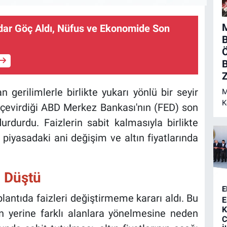
M
dar Göç Aldı, Nüfus ve Ekonomide Son
Ö
B
Z
 gerilimlerle birlikte yukarı yönlü bir seyir
M
K
 çevirdiği ABD Merkez Bankası'nın (FED) son
N
durdurdu. Faizlerin sabit kalmasıyla birlikte
te piyasadaki ani değişim ve altın fiyatlarında
n Düştü
E
antıda faizleri değiştirmeme kararı aldı. Bu
E
K
tın yerine farklı alanlara yönelmesine neden
C