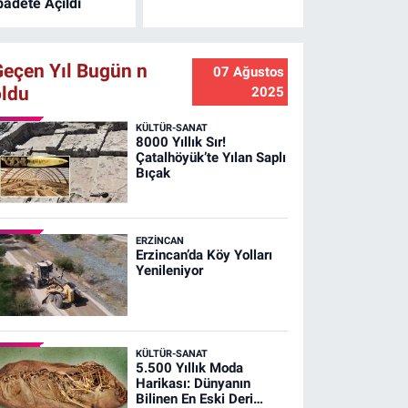
badete Açıldı
Geçen Yıl Bugün n
07 Ağustos
oldu
2025
KÜLTÜR-SANAT
8000 Yıllık Sır!
Çatalhöyük’te Yılan Saplı
Bıçak
ERZINCAN
Erzincan’da Köy Yolları
Yenileniyor
KÜLTÜR-SANAT
5.500 Yıllık Moda
Harikası: Dünyanın
Bilinen En Eski Deri