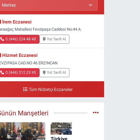
İrem Eczanesi
araağaç Mahallesi Fevzipaşa Caddesi No:44 A
0 (446) 224 48 48
Yol Tarifi Al
Hizmet Eczanesi
EVZIPASA CAD.NO:46 ERZINCAN
0 (446) 212 23 95
Yol Tarifi Al
Tüm Nöbetçi Eczaneler
Günün Manşetleri
Türkiye