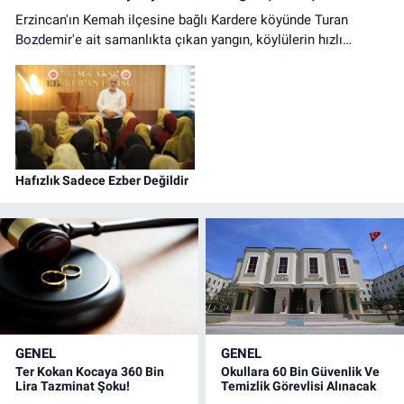
Erzincan'ın Kemah ilçesine bağlı Kardere köyünde Turan
Bozdemir'e ait samanlıkta çıkan yangın, köylülerin hızlı
müdahalesiyle kontrol altına alındı. Olayda can kaybı
yaşanmazken samanlıkta büyük çapta maddi hasar oluştu.
Hafızlık Sadece Ezber Değildir
GENEL
GENEL
Ter Kokan Kocaya 360 Bin
Okullara 60 Bin Güvenlik Ve
Lira Tazminat Şoku!
Temizlik Görevlisi Alınacak