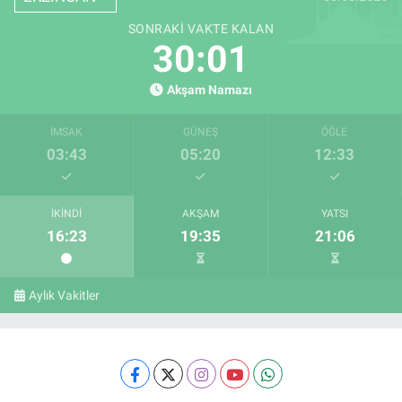
SONRAKI VAKTE KALAN
30:00
Akşam Namazı
İMSAK
GÜNEŞ
ÖĞLE
03:43
05:20
12:33
İKINDI
AKŞAM
YATSI
16:23
19:35
21:06
Aylık Vakitler