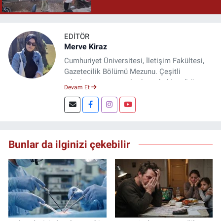
EDITÖR
Merve Kiraz
Cumhuriyet Üniversitesi, İletişim Fakültesi,
Gazetecilik Bölümü Mezunu. Çeşitli
televizyon ve gazetelerde muhabir, editör,
Devam Et
spiker ve yayın yönetmeni olarak görev yaptı.
Şuan, www.dogugazetesi.com adlı haber
sitesinin Yazı İşleri Müdürlüğünü yürütmekte.
Bunlar da ilginizi çekebilir