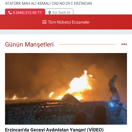
ATATÜRK MAH.ALİ KEMALİ CAD.NO:29 C ERZİNCAN
0 (446) 212 00 77
Yol Tarifi Al
Tüm Nöbetçi Eczaneler
Gazi Eczanesi
Başbağlar Mahallesi, Hacı Ali Akın Caddesi, No:41 Zemin :3 Merkez
Erzincan
Günün Manşetleri
0 (446) 212 10 20
Yol Tarifi Al
Erzincan'da Geceyi Aydınlatan Yangın! (VİDEO)