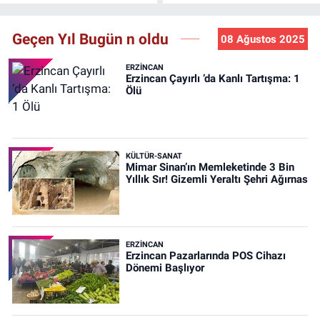
Geçen Yıl Bugün n oldu
08 Ağustos 2025
ERZINCAN
Erzincan Çayırlı ’da Kanlı Tartışma: 1
Ölü
KÜLTÜR-SANAT
Mimar Sinan’ın Memleketinde 3 Bin
Yıllık Sır! Gizemli Yeraltı Şehri Ağırnas
ERZINCAN
Erzincan Pazarlarında POS Cihazı
Dönemi Başlıyor