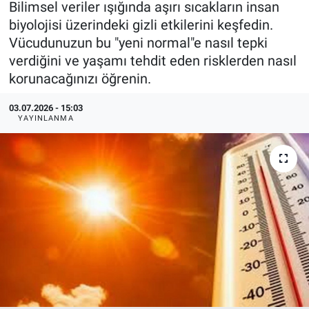
Bilimsel veriler ışığında aşırı sıcakların insan
biyolojisi üzerindeki gizli etkilerini keşfedin.
KÜLTÜR-SANAT
Vücudunuzun bu "yeni normal"e nasıl tepki
verdiğini ve yaşamı tehdit eden risklerden nasıl
Yerel Haber
korunacağınızı öğrenin.
Politika
03.07.2026 - 15:03
YAYINLANMA
SPOR
YAŞAM
RESMİ İLAN