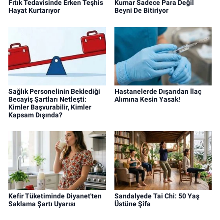
Fıtık Tedavisinde Erken Teşhis
Kumar Sadece Para Değil
Hayat Kurtarıyor
Beyni De Bitiriyor
Sağlık Personelinin Beklediği
Hastanelerde Dışarıdan İlaç
Becayiş Şartları Netleşti:
Alımına Kesin Yasak!
Kimler Başvurabilir, Kimler
Kapsam Dışında?
Kefir Tüketiminde Diyanet'ten
Sandalyede Tai Chi: 50 Yaş
Saklama Şartı Uyarısı
Üstüne Şifa