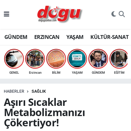
ERZINCAN
GÜNDEM
ERZINCAN
YAŞAM
KÜLTÜR-SANAT
GÜNDEM
ERZİNCAN FOTOĞRAFLARI
SAĞLIK
GENEL
Erzincan
BİLİM
YAŞAM
GÜNDEM
EĞİTİM
EĞİTİM
HABERLER
SAĞLIK
EKONOMİ
Aşırı Sıcaklar
Metabolizmanızı
Bilim, teknoloji
Çökertiyor!
GENEL