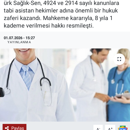
ürk Sağlık-Sen, 4924 ve 2914 sayılı kanunlara
tabi asistan hekimler adına önemli bir hukuk
KÜLTÜR-SANAT
zaferi kazandı. Mahkeme kararıyla, 8 yıla 1
kademe verilmesi hakkı resmileşti.
Yerel Haber
01.07.2026 - 15:27
Politika
YAYINLANMA
SPOR
YAŞAM
RESMİ İLAN
Paylaş
-
+
A
A