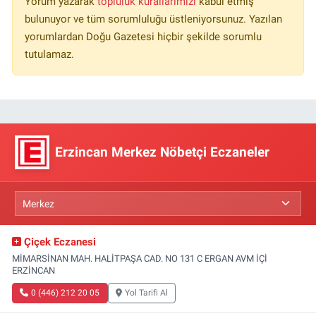
Yorum yazarak
topluluk kurallarımızı
kabul etmiş
bulunuyor ve tüm sorumluluğu üstleniyorsunuz. Yazılan
yorumlardan Doğu Gazetesi hiçbir şekilde sorumlu
tutulamaz.
Erzincan Merkez Nöbetçi Eczaneler
Çiçek Eczanesi
MİMARSİNAN MAH. HALİTPAŞA CAD. NO 131 C ERGAN AVM İÇİ
ERZİNCAN
0 (446) 212 20 05
Yol Tarifi Al