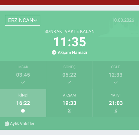
ERZİNCAN
10.08.2026
SONRAKI VAKTE KALAN
11:34
Akşam Namazı
İMSAK
GÜNEŞ
ÖĞLE
03:45
05:22
12:33
İKINDI
AKŞAM
YATSI
16:22
19:33
21:03
Aylık Vakitler