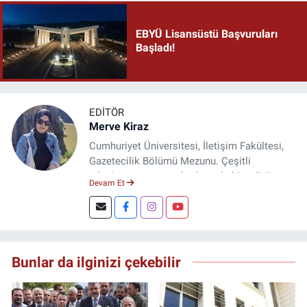
EBYÜ Lisansüstü Başvuruları
Başladı!
EDITÖR
Merve Kiraz
Cumhuriyet Üniversitesi, İletişim Fakültesi,
Gazetecilik Bölümü Mezunu. Çeşitli
televizyon ve gazetelerde muhabir, editör,
Devam Et
spiker ve yayın yönetmeni olarak görev yaptı.
Şuan, www.dogugazetesi.com adlı haber
sitesinin Yazı İşleri Müdürlüğünü yürütmekte.
Bunlar da ilginizi çekebilir