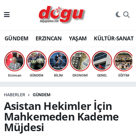
ERZINCAN
GÜNDEM
ERZINCAN
YAŞAM
KÜLTÜR-SANAT
GÜNDEM
ERZİNCAN FOTOĞRAFLARI
SAĞLIK
Erzincan
GÜNDEM
BİLİM
EKONOMİ
GENEL
EĞİTİM
EĞİTİM
HABERLER
GÜNDEM
EKONOMİ
Asistan Hekimler İçin
Mahkemeden Kademe
Bilim, teknoloji
Müjdesi
GENEL