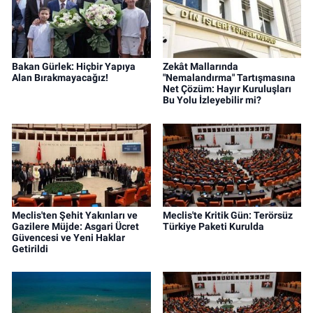
Bakan Gürlek: Hiçbir Yapıya
Zekât Mallarında
Alan Bırakmayacağız!
"Nemalandırma" Tartışmasına
Net Çözüm: Hayır Kuruluşları
Bu Yolu İzleyebilir mi?
Meclis'ten Şehit Yakınları ve
Meclis'te Kritik Gün: Terörsüz
Gazilere Müjde: Asgari Ücret
Türkiye Paketi Kurulda
Güvencesi ve Yeni Haklar
Getirildi