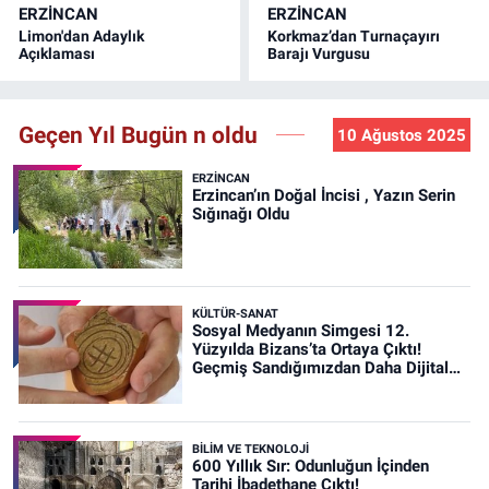
ERZINCAN
ERZINCAN
Limon'dan Adaylık
Korkmaz’dan Turnaçayırı
Açıklaması
Barajı Vurgusu
Geçen Yıl Bugün n oldu
10 Ağustos 2025
ERZINCAN
Erzincan’ın Doğal İncisi , Yazın Serin
Sığınağı Oldu
KÜLTÜR-SANAT
Sosyal Medyanın Simgesi 12.
Yüzyılda Bizans’ta Ortaya Çıktı!
Geçmiş Sandığımızdan Daha Dijital
Olabilir mi?
BİLİM VE TEKNOLOJİ
600 Yıllık Sır: Odunluğun İçinden
Tarihi İbadethane Çıktı!