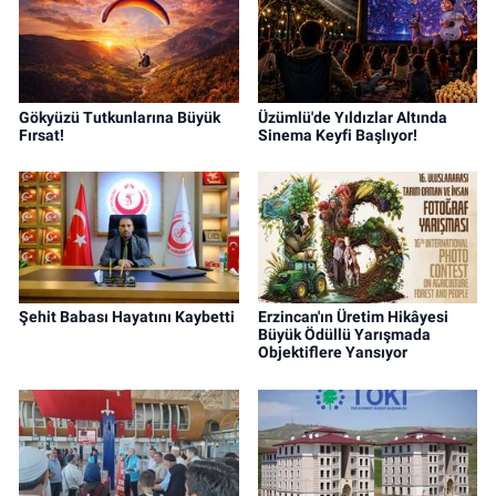
Gökyüzü Tutkunlarına Büyük
Üzümlü'de Yıldızlar Altında
Fırsat!
Sinema Keyfi Başlıyor!
Şehit Babası Hayatını Kaybetti
Erzincan'ın Üretim Hikâyesi
Büyük Ödüllü Yarışmada
Objektiflere Yansıyor