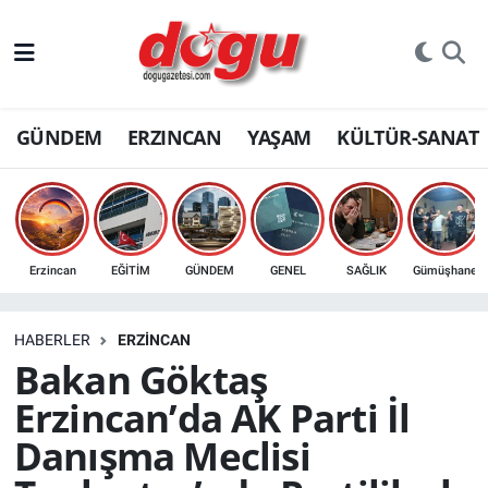
ERZINCAN
GÜNDEM
ERZINCAN
YAŞAM
KÜLTÜR-SANAT
GÜNDEM
ERZİNCAN FOTOĞRAFLARI
SAĞLIK
Erzincan
EĞİTİM
GÜNDEM
GENEL
SAĞLIK
Gümüşhane
EĞİTİM
HABERLER
ERZINCAN
EKONOMİ
Bakan Göktaş
Erzincan’da AK Parti İl
Bilim, teknoloji
Danışma Meclisi
GENEL