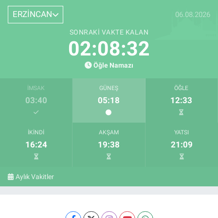
ERZİNCAN
06.08.2026
SONRAKI VAKTE KALAN
02:08:31
Öğle Namazı
İMSAK
GÜNEŞ
ÖĞLE
03:40
05:18
12:33
İKINDI
AKŞAM
YATSI
16:24
19:38
21:09
Aylık Vakitler