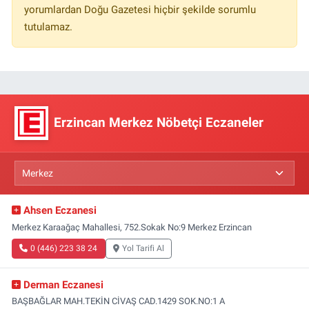
yorumlardan Doğu Gazetesi hiçbir şekilde sorumlu
tutulamaz.
Erzincan Merkez Nöbetçi Eczaneler
Ahsen Eczanesi
Merkez Karaağaç Mahallesi, 752.Sokak No:9 Merkez Erzincan
0 (446) 223 38 24
Yol Tarifi Al
Derman Eczanesi
BAŞBAĞLAR MAH.TEKİN CİVAŞ CAD.1429 SOK.NO:1 A