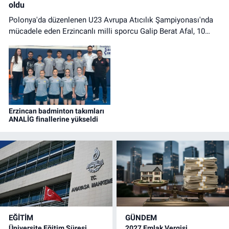
oldu
Polonya'da düzenlenen U23 Avrupa Atıcılık Şampiyonası'nda
mücadele eden Erzincanlı milli sporcu Galip Berat Afal, 10
Metre Havalı Tüfek Erkekler Takım kategorisinde Avrupa
üçüncüsü olarak bronz madalya kazandı.
Erzincan badminton takımları
ANALİG finallerine yükseldi
EĞİTİM
GÜNDEM
Üniversite Eğitim Süresi
2027 Emlak Vergisi