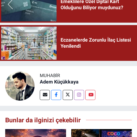
Emeklilere Özel Dijital Kart
Olduğunu Biliyor muydunuz?
Eczanelerde Zorunlu İlaç Listesi
Yenilendi
MUHABIR
Adem Küçükkaya
Bunlar da ilginizi çekebilir