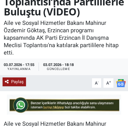
Toplantısı’nda Partililerle
Buluştu (VİDEO)
KÜLTÜR-SANAT
Aile ve Sosyal Hizmetler Bakanı Mahinur
Yerel Haber
Özdemir Göktaş, Erzincan programı
kapsamında AK Parti Erzincan İl Danışma
Politika
Meclisi Toplantısı'na katılarak partililere hitap
etti.
SPOR
03.07.2026 - 17:55
03.07.2026 - 18:18
YAŞAM
YAYINLANMA
GÜNCELLEME
Paylaş
-
+
RESMİ İLAN
A
A
Aile ve Sosyal Hizmetler Bakanı Mahinur