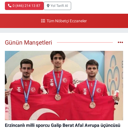
0 (446) 214 13 87
Yol Tarifi Al
Tüm Nöbetçi Eczaneler
Günün Manşetleri
Erzincanlı milli sporcu Galip Berat Afal Avrupa üçüncüsü