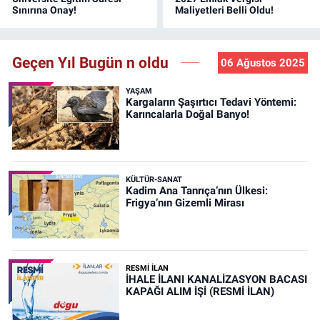
Sınırına Onay!
Maliyetleri Belli Oldu!
Geçen Yıl Bugün n oldu
06 Ağustos 2025
YAŞAM
Kargaların Şaşırtıcı Tedavi Yöntemi:
Karıncalarla Doğal Banyo!
KÜLTÜR-SANAT
Kadim Ana Tanrıça’nın Ülkesi:
Frigya’nın Gizemli Mirası
RESMİ İLAN
İHALE İLANI KANALİZASYON BACASI
KAPAĞI ALIM İŞİ (RESMİ İLAN)