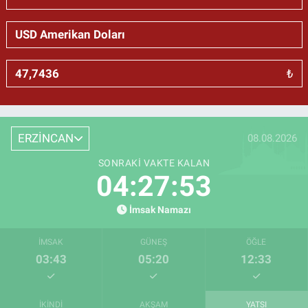
₺
ERZİNCAN
08.08.2026
SONRAKI VAKTE KALAN
04:27:53
İmsak Namazı
İMSAK
GÜNEŞ
ÖĞLE
03:43
05:20
12:33
İKINDI
AKŞAM
YATSI