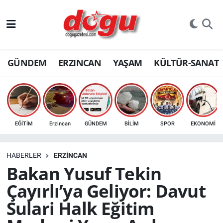
ERZINCAN
GÜNDEM
ERZINCAN
YAŞAM
KÜLTÜR-SANAT
GÜNDEM
ERZİNCAN FOTOĞRAFLARI
SAĞLIK
EĞİTİM
Erzincan
GÜNDEM
BİLİM
SPOR
EKONOMİ
EĞİTİM
HABERLER
ERZINCAN
EKONOMİ
Bakan Yusuf Tekin
Çayırlı’ya Geliyor: Davut
Bilim, teknoloji
Sulari Halk Eğitim
GENEL