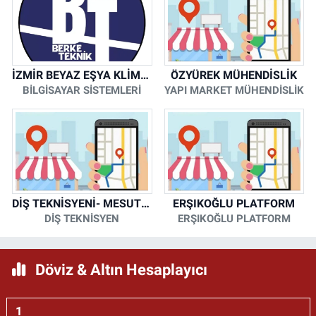
İZMİR BEYAZ EŞYA KLİMA KOMBİ SERVİSİ
ÖZYÜREK MÜHENDİSLİK
BİLGİSAYAR SİSTEMLERİ
YAPI MARKET MÜHENDİSLİK
DİŞ TEKNİSYENİ- MESUT KORKMAZ
ERŞIKOĞLU PLATFORM
DİŞ TEKNİSYEN
ERŞIKOĞLU PLATFORM
Döviz & Altın Hesaplayıcı