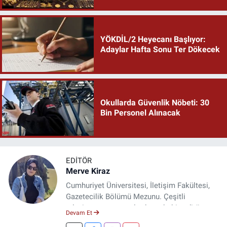
YÖKDİL/2 Heyecanı Başlıyor:
Adaylar Hafta Sonu Ter Dökecek
Okullarda Güvenlik Nöbeti: 30
Bin Personel Alınacak
EDITÖR
Merve Kiraz
Cumhuriyet Üniversitesi, İletişim Fakültesi,
Gazetecilik Bölümü Mezunu. Çeşitli
televizyon ve gazetelerde muhabir, editör,
Devam Et
spiker ve yayın yönetmeni olarak görev yaptı.