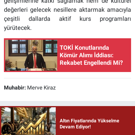
gelişimlerine katkı sağlamak hem de kültürel
değerleri gelecek nesillere aktarmak amacıyla
çeşitli dallarda aktif kurs programları
yürütecek.
TOKİ Konutlarında
Kömür Alımı İddiası:
Rekabet Engellendi Mi?
Muhabir:
Merve Kiraz
Altın Fiyatlarında Yükselme
Devam Ediyor!