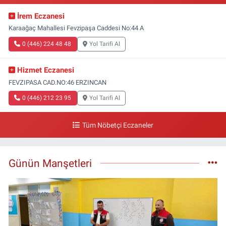
İrem Eczanesi
Karaağaç Mahallesi Fevzipaşa Caddesi No:44 A
0 (446) 224 48 48
Yol Tarifi Al
Hizmet Eczanesi
FEVZIPASA CAD.NO:46 ERZINCAN
0 (446) 212 23 95
Yol Tarifi Al
Tüm Nöbetçi Eczaneler
Günün Manşetleri