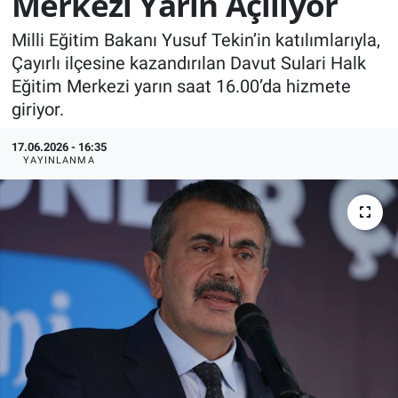
Merkezi Yarın Açılıyor
KÜLTÜR-SANAT
Milli Eğitim Bakanı Yusuf Tekin’in katılımlarıyla,
Çayırlı ilçesine kazandırılan Davut Sulari Halk
Yerel Haber
Eğitim Merkezi yarın saat 16.00’da hizmete
giriyor.
Politika
17.06.2026 - 16:35
YAYINLANMA
SPOR
YAŞAM
RESMİ İLAN