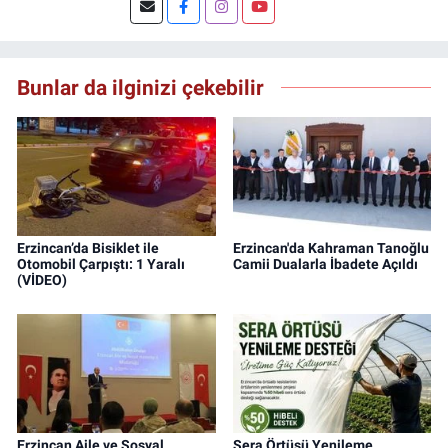
Şuan, www.dogugazetesi.com adlı haber
sitesinin Yazı İşleri Müdürlüğünü yürütmekte.
Bunlar da ilginizi çekebilir
Erzincan’da Bisiklet ile
Erzincan'da Kahraman Tanoğlu
Otomobil Çarpıştı: 1 Yaralı
Camii Dualarla İbadete Açıldı
(VİDEO)
Erzincan Aile ve Sosyal
Sera Örtüsü Yenileme