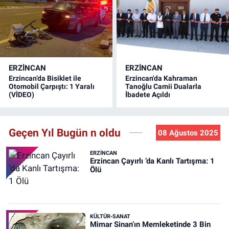
ERZINCAN
ERZINCAN
Erzincan’da Bisiklet ile
Erzincan'da Kahraman
Otomobil Çarpıştı: 1 Yaralı
Tanoğlu Camii Dualarla
(VİDEO)
İbadete Açıldı
Geçen Yıl Bugün n oldu
08 Ağustos 2025
ERZINCAN
Erzincan Çayırlı ’da Kanlı Tartışma: 1
Ölü
KÜLTÜR-SANAT
Mimar Sinan’ın Memleketinde 3 Bin