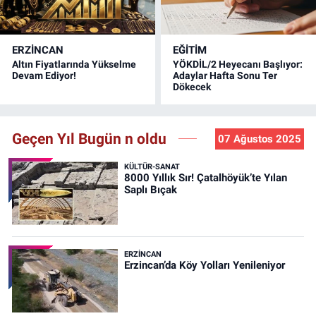
ERZINCAN
EĞİTİM
Altın Fiyatlarında Yükselme
YÖKDİL/2 Heyecanı Başlıyor:
Devam Ediyor!
Adaylar Hafta Sonu Ter
Dökecek
Geçen Yıl Bugün n oldu
07 Ağustos 2025
KÜLTÜR-SANAT
8000 Yıllık Sır! Çatalhöyük’te Yılan
Saplı Bıçak
ERZINCAN
Erzincan’da Köy Yolları Yenileniyor