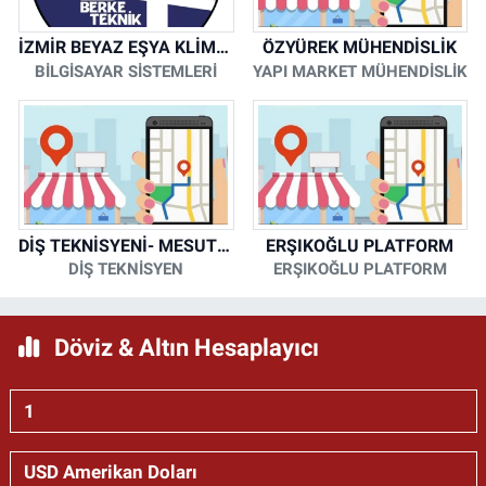
İZMİR BEYAZ EŞYA KLİMA KOMBİ SERVİSİ
ÖZYÜREK MÜHENDİSLİK
BİLGİSAYAR SİSTEMLERİ
YAPI MARKET MÜHENDİSLİK
DİŞ TEKNİSYENİ- MESUT KORKMAZ
ERŞIKOĞLU PLATFORM
DİŞ TEKNİSYEN
ERŞIKOĞLU PLATFORM
Döviz & Altın Hesaplayıcı