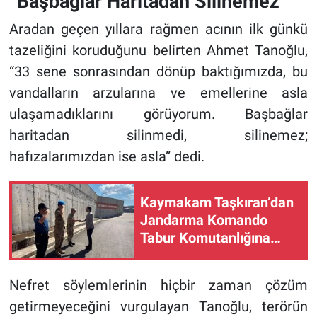
“Başbağlar Haritadan Silinemez”
Aradan geçen yıllara rağmen acının ilk günkü
tazeliğini koruduğunu belirten Ahmet Tanoğlu,
“33 sene sonrasından dönüp baktığımızda, bu
vandalların arzularına ve emellerine asla
ulaşamadıklarını görüyorum. Başbağlar
haritadan silinmedi, silinemez;
hafızalarımızdan ise asla” dedi.
Kaymakam Taşkıran’dan
Jandarma Komando
Tabur Komutanlığına
Ziyaret
Nefret söylemlerinin hiçbir zaman çözüm
getirmeyeceğini vurgulayan Tanoğlu, terörün