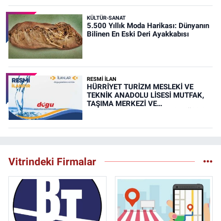
KÜLTÜR-SANAT
5.500 Yıllık Moda Harikası: Dünyanın
Bilinen En Eski Deri Ayakkabısı
RESMİ İLAN
HÜRRİYET TURİZM MESLEKİ VE
TEKNİK ANADOLU LİSESİ MUTFAK,
TAŞIMA MERKEZİ VE
YEMEKHANELERİNİN TEMİZLİĞİ İŞİ
(RESMİ İLAN)
Vitrindeki Firmalar