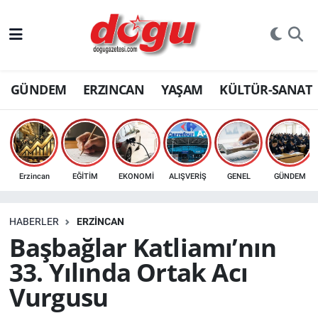
ERZINCAN
GÜNDEM
ERZINCAN
YAŞAM
KÜLTÜR-SANAT
GÜNDEM
ERZİNCAN FOTOĞRAFLARI
SAĞLIK
Erzincan
EĞİTİM
EKONOMİ
ALIŞVERİŞ
GENEL
GÜNDEM
EĞİTİM
HABERLER
ERZINCAN
EKONOMİ
Başbağlar Katliamı’nın
33. Yılında Ortak Acı
Bilim, teknoloji
Vurgusu
GENEL