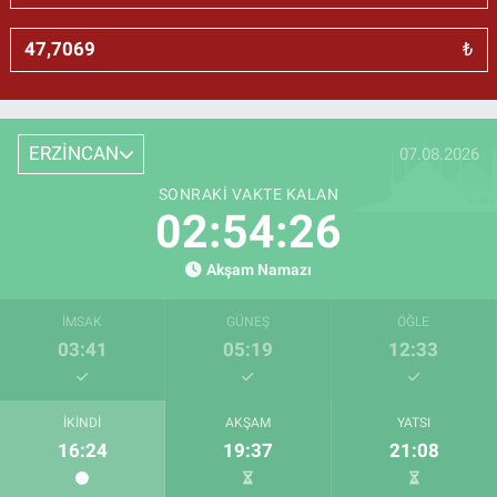
₺
ERZİNCAN
07.08.2026
SONRAKI VAKTE KALAN
02:54:25
Akşam Namazı
İMSAK
GÜNEŞ
ÖĞLE
03:41
05:19
12:33
İKINDI
AKŞAM
YATSI
16:24
19:37
21:08