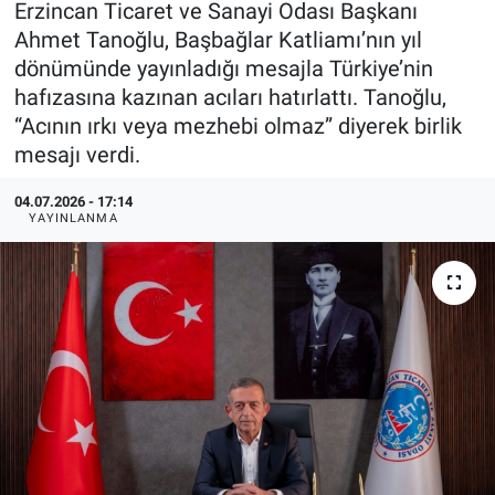
Erzincan Ticaret ve Sanayi Odası Başkanı
Ahmet Tanoğlu, Başbağlar Katliamı’nın yıl
KÜLTÜR-SANAT
dönümünde yayınladığı mesajla Türkiye’nin
hafızasına kazınan acıları hatırlattı. Tanoğlu,
Yerel Haber
“Acının ırkı veya mezhebi olmaz” diyerek birlik
mesajı verdi.
Politika
04.07.2026 - 17:14
SPOR
YAYINLANMA
YAŞAM
RESMİ İLAN