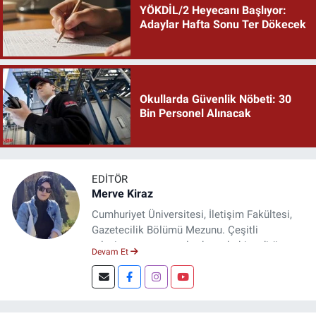
YÖKDİL/2 Heyecanı Başlıyor:
Adaylar Hafta Sonu Ter Dökecek
Okullarda Güvenlik Nöbeti: 30
Bin Personel Alınacak
EDITÖR
Merve Kiraz
Cumhuriyet Üniversitesi, İletişim Fakültesi,
Gazetecilik Bölümü Mezunu. Çeşitli
televizyon ve gazetelerde muhabir, editör,
Devam Et
spiker ve yayın yönetmeni olarak görev yaptı.
Şuan, www.dogugazetesi.com adlı haber
sitesinin Yazı İşleri Müdürlüğünü yürütmekte.