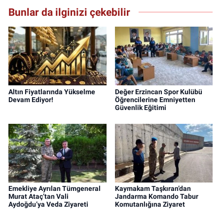
Bunlar da ilginizi çekebilir
Altın Fiyatlarında Yükselme
Değer Erzincan Spor Kulübü
Devam Ediyor!
Öğrencilerine Emniyetten
Güvenlik Eğitimi
Emekliye Ayrılan Tümgeneral
Kaymakam Taşkıran’dan
Murat Ataç’tan Vali
Jandarma Komando Tabur
Aydoğdu’ya Veda Ziyareti
Komutanlığına Ziyaret