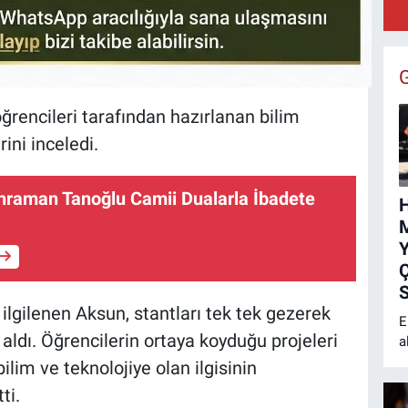
F
rencileri tarafından hazırlanan bilim
rini inceledi.
hraman Tanoğlu Camii Dualarla İbadete
M
Y
Ç
S
ilgilenen Aksun, stantları tek tek gezerek
E
aldı. Öğrencilerin ortaya koyduğu projeleri
a
H
ilim ve teknolojiye olan ilgisinin
M
ti.
a