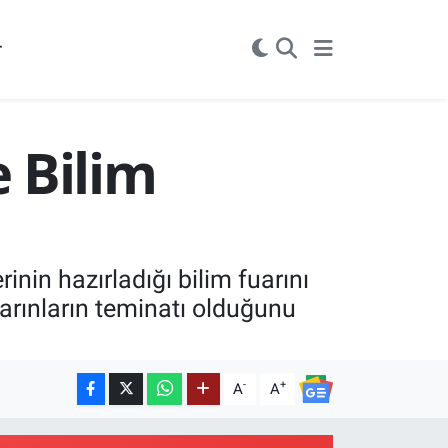
r
 Bilim
nin hazırladığı bilim fuarını
 yarınların teminatı olduğunu
-
+
A
A