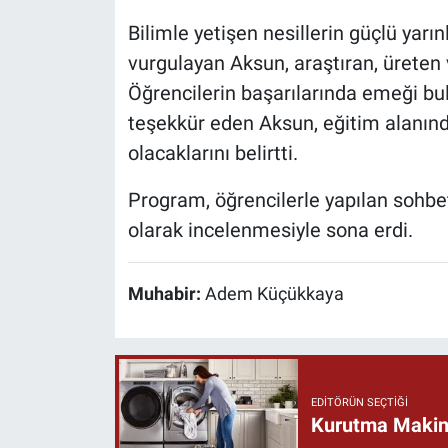
Bilimle yetişen nesillerin güçlü yar
vurgulayan Aksun, araştıran, üreten v
Öğrencilerin başarılarında emeği b
teşekkür eden Aksun, eğitim alanınd
olacaklarını belirtti.
Program, öğrencilerle yapılan sohbet
olarak incelenmesiyle sona erdi.
Muhabir:
Adem Küçükkaya
EDITÖRÜN SEÇTIĞI
Kurutma Makine