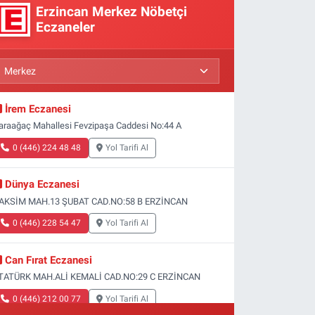
Erzincan Merkez Nöbetçi
Eczaneler
İrem Eczanesi
araağaç Mahallesi Fevzipaşa Caddesi No:44 A
0 (446) 224 48 48
Yol Tarifi Al
Dünya Eczanesi
AKSİM MAH.13 ŞUBAT CAD.NO:58 B ERZİNCAN
0 (446) 228 54 47
Yol Tarifi Al
Can Fırat Eczanesi
TATÜRK MAH.ALİ KEMALİ CAD.NO:29 C ERZİNCAN
0 (446) 212 00 77
Yol Tarifi Al