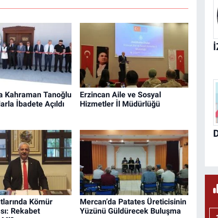
da Kahraman Tanoğlu
Erzincan Aile ve Sosyal
arla İbadete Açıldı
Hizmetler İl Müdürlüğü
tlarında Kömür
Mercan’da Patates Üreticisinin
ası: Rekabet
Yüzünü Güldürecek Buluşma