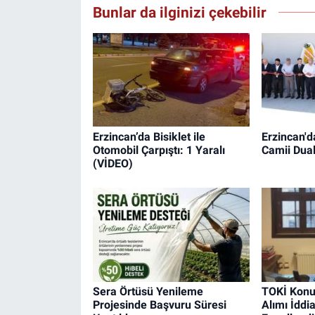
Bunlar da ilginizi çekebilir
Erzincan’da Bisiklet ile
Erzincan'
Otomobil Çarpıştı: 1 Yaralı
Camii Dual
(VİDEO)
Sera Örtüsü Yenileme
TOKİ Konu
Projesinde Başvuru Süresi
Alımı İddi