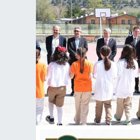
KÜLTÜR-SANAT
Yerel Haber
Politika
SPOR
YAŞAM
RESMİ İLAN