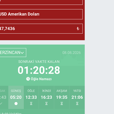
₺
ERZİNCAN
08.08.2026
SONRAKI VAKTE KALAN
01:20:27
Öğle Namazı
SAK
GÜNEŞ
ÖĞLE
İKINDI
AKŞAM
YATSI
:43
05:20
12:33
16:23
19:35
21:06