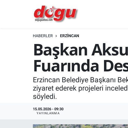
ERZINCAN
HABERLER
ERZINCAN
GÜNDEM
Başkan Aksun
ERZİNCAN FOTOĞRAFLARI
Fuarında De
SAĞLIK
Erzincan Belediye Başkanı Beki
EĞİTİM
ziyaret ederek projeleri incele
EKONOMİ
söyledi.
Bilim, teknoloji
15.05.2026 - 09:30
YAYINLANMA
GENEL