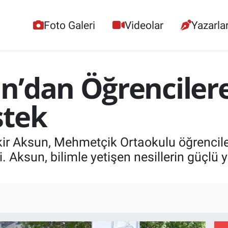
Foto Galeri
Videolar
Yazarla
’dan Öğrencilere
stek
r Aksun, Mehmetçik Ortaokulu öğrencileri
di. Aksun, bilimle yetişen nesillerin güçlü