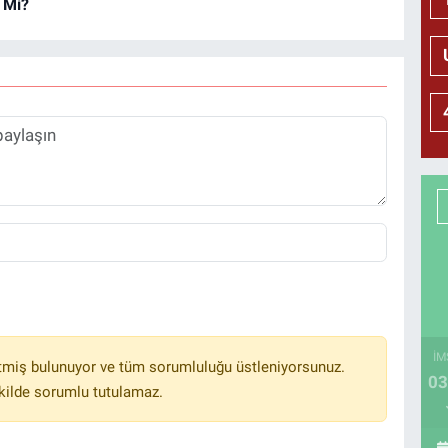
 Mi?
İM
tmiş bulunuyor ve tüm sorumluluğu üstleniyorsunuz.
03
kilde sorumlu tutulamaz.