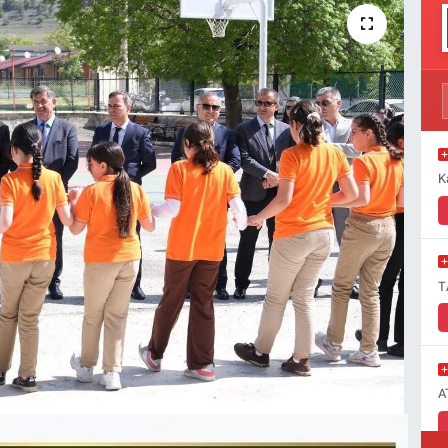
K
T
A