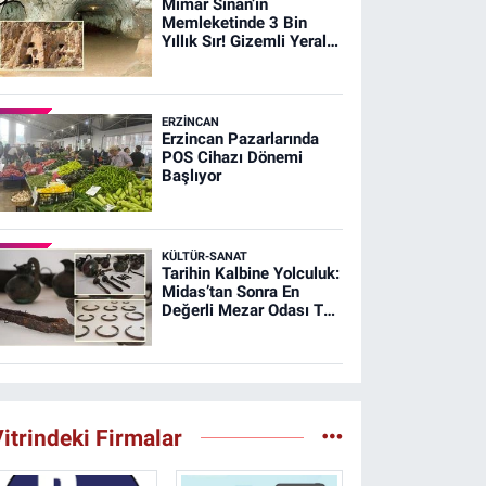
Mimar Sinan’ın
Memleketinde 3 Bin
Yıllık Sır! Gizemli Yeraltı
Şehri Ağırnas
ERZINCAN
Erzincan Pazarlarında
POS Cihazı Dönemi
Başlıyor
KÜLTÜR-SANAT
Tarihin Kalbine Yolculuk:
Midas’tan Sonra En
Değerli Mezar Odası T26
Tümülüsünde
itrindeki Firmalar