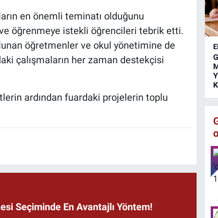
ç
ınların en önemli teminatı olduğunu
s
k
e öğrenmeye istekli öğrencileri tebrik etti.
ulunan öğretmenler ve okul yönetimine de
E
G
aki çalışmaların her zaman destekçisi
M
Y
K
lerin ardından fuardaki projelerin toplu
si Seçiminde En Avantajlı Yöntem!