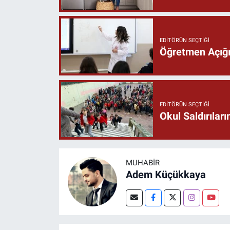
EDITÖRÜN SEÇTIĞI
Öğretmen Açığı 
EDITÖRÜN SEÇTIĞI
Okul Saldırıla
MUHABIR
Adem Küçükkaya