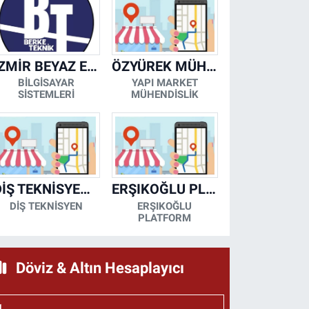
İZMİR BEYAZ EŞYA KLİMA KOMBİ SERVİSİ
ÖZYÜREK MÜHENDİSLİK
BİLGİSAYAR
YAPI MARKET
SİSTEMLERİ
MÜHENDİSLİK
DİŞ TEKNİSYENİ- MESUT KORKMAZ
ERŞIKOĞLU PLATFORM
DİŞ TEKNİSYEN
ERŞIKOĞLU
PLATFORM
Döviz & Altın Hesaplayıcı