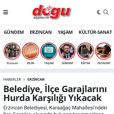
ERZINCAN
GÜNDEM
ERZINCAN
YAŞAM
KÜLTÜR-SANAT
GÜNDEM
ERZİNCAN FOTOĞRAFLARI
SAĞLIK
Erzincan
BİLİM
YAŞAM
GÜNDEM
EĞİTİM
EKONOMİ
EĞİTİM
HABERLER
ERZINCAN
EKONOMİ
Belediye, İlçe Garajlarını
Hurda Karşılığı Yıkacak
Bilim, teknoloji
Erzincan Belediyesi, Karaağaç Mahallesi’ndeki
GENEL