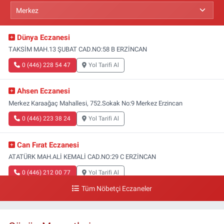
Dünya Eczanesi
TAKSİM MAH.13 ŞUBAT CAD.NO:58 B ERZİNCAN
0 (446) 228 54 47
Yol Tarifi Al
Ahsen Eczanesi
Merkez Karaağaç Mahallesi, 752.Sokak No:9 Merkez Erzincan
0 (446) 223 38 24
Yol Tarifi Al
Can Fırat Eczanesi
ATATÜRK MAH.ALİ KEMALİ CAD.NO:29 C ERZİNCAN
0 (446) 212 00 77
Yol Tarifi Al
Tüm Nöbetçi Eczaneler
Gazi Eczanesi
Başbağlar Mahallesi, Hacı Ali Akın Caddesi, No:41 Zemin :3 Merkez
Erzincan