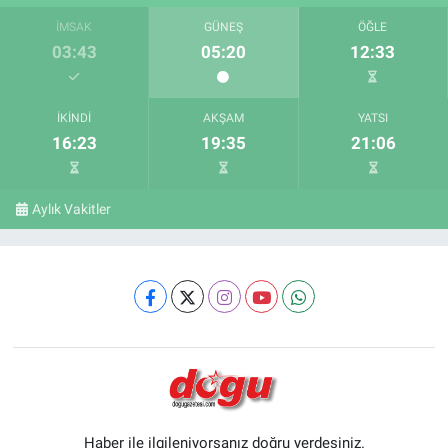
İMSAK
GÜNEŞ
ÖĞLE
03:43
05:20
12:33
İKINDI
AKŞAM
YATSI
16:23
19:35
21:06
Aylık Vakitler
Haber ile ilgileniyorsanız doğru yerdesiniz.