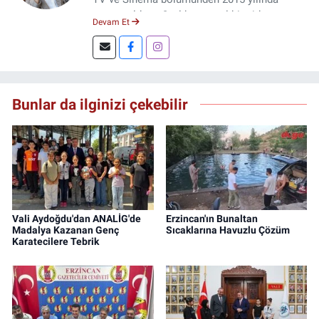
mezun oldum. 3 yıl kurumsal bir şirkette
Devam Et
çalıştım. Şu an Erzincan'da
DoğuGazetesi.com internet haber sitesinde
muhabirlik yapıyor ve içerik üretiyorum.
Bunlar da ilginizi çekebilir
Vali Aydoğdu'dan ANALİG'de
Erzincan'ın Bunaltan
Madalya Kazanan Genç
Sıcaklarına Havuzlu Çözüm
Karatecilere Tebrik