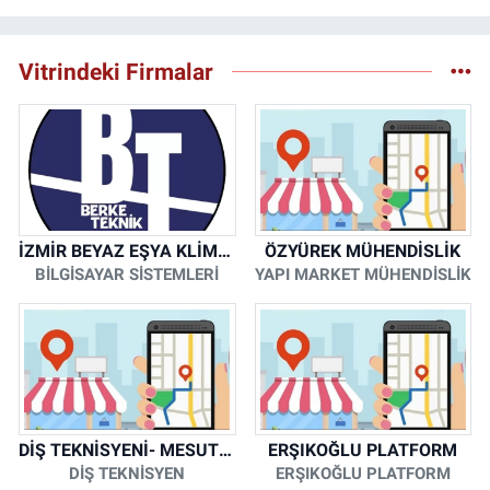
Vitrindeki Firmalar
İZMİR BEYAZ EŞYA KLİMA KOMBİ SERVİSİ
ÖZYÜREK MÜHENDİSLİK
BİLGİSAYAR SİSTEMLERİ
YAPI MARKET MÜHENDİSLİK
DİŞ TEKNİSYENİ- MESUT KORKMAZ
ERŞIKOĞLU PLATFORM
DİŞ TEKNİSYEN
ERŞIKOĞLU PLATFORM