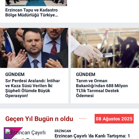
Erzincan Tapu ve Kadastro
Bölge Müdürlüğü Türkiye
Birincisi Oldu
GÜNDEM
GÜNDEM
Sır Perdesi Aralandı: İntihar
Tarım ve Orman
ve Kaza Süsü Verilen İki
Bakanlığı'ndan 688 Milyon
Şüpheli Ölümde Büyük
TL'lik Tarımsal Destek
Operasyon!
Ödemesi
Geçen Yıl Bugün n oldu
08 Ağustos 2025
ERZINCAN
Erzincan Çayırlı ’da Kanlı Tartışma: 1