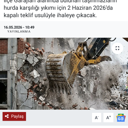
İlçe Garajları alanında bulunan taşınmazların
hurda karşılığı yıkımı için 2 Haziran 2026’da
KÜLTÜR-SANAT
kapalı teklif usulüyle ihaleye çıkacak.
Yerel Haber
16.05.2026 - 10:49
YAYINLANMA
Politika
SPOR
YAŞAM
RESMİ İLAN
Paylaş
-
+
A
A