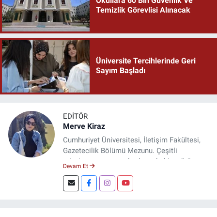
Okullara 60 Bin Güvenlik Ve
Temizlik Görevlisi Alınacak
Üniversite Tercihlerinde Geri
Sayım Başladı
EDITÖR
Merve Kiraz
Cumhuriyet Üniversitesi, İletişim Fakültesi,
Gazetecilik Bölümü Mezunu. Çeşitli
televizyon ve gazetelerde muhabir, editör,
Devam Et
spiker ve yayın yönetmeni olarak görev yaptı.
Şuan, www.dogugazetesi.com adlı haber
sitesinin Yazı İşleri Müdürlüğünü yürütmekte.