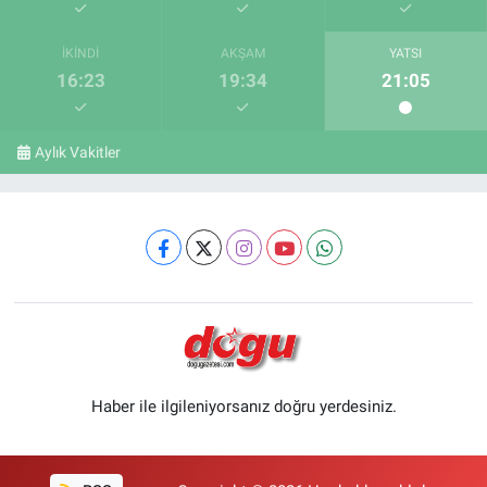
İKINDI
AKŞAM
YATSI
16:23
19:34
21:05
Aylık Vakitler
Haber ile ilgileniyorsanız doğru yerdesiniz.