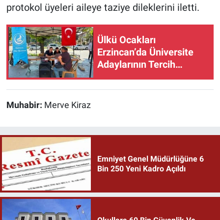
protokol üyeleri aileye taziye dileklerini iletti.
Ülkü Ocakları
Erzincan’da Üniversite
Adaylarının Tercih
Heyecanına Ortak Oluyor
Muhabir:
Merve Kiraz
Emniyet Genel Müdürlüğüne 6
Bin 250 Yeni Kadro Açıldı