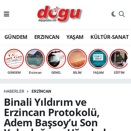
ERZINCAN
GÜNDEM
ERZINCAN
YAŞAM
KÜLTÜR-SANAT
GÜNDEM
ERZİNCAN FOTOĞRAFLARI
SAĞLIK
GÜNDEM
Erzincan
GENEL
BİLİM
YAŞAM
EĞİTİM
EĞİTİM
HABERLER
ERZINCAN
EKONOMİ
Binali Yıldırım ve
Erzincan Protokolü,
Bilim, teknoloji
Adem Başsoy’u Son
GENEL