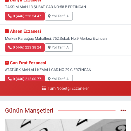
TAKSİM MAH.13 ŞUBAT CAD.NO:58 B ERZİNCAN
0 (446) 228 54 47
Yol Tarifi Al
Ahsen Eczanesi
Merkez Karaağaç Mahallesi, 752.Sokak No:9 Merkez Erzincan
0 (446) 223 38 24
Yol Tarifi Al
Can Fırat Eczanesi
ATATÜRK MAH.ALİ KEMALİ CAD.NO:29 C ERZİNCAN
0 (446) 212 00 77
Yol Tarifi Al
Tüm Nöbetçi Eczaneler
Gazi Eczanesi
Başbağlar Mahallesi, Hacı Ali Akın Caddesi, No:41 Zemin :3 Merkez
Erzincan
Günün Manşetleri
0 (446) 212 10 20
Yol Tarifi Al