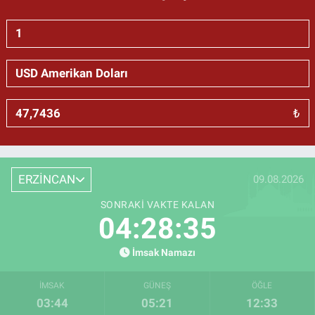
₺
ERZİNCAN
09.08.2026
SONRAKI VAKTE KALAN
04:28:34
İmsak Namazı
İMSAK
GÜNEŞ
ÖĞLE
03:44
05:21
12:33