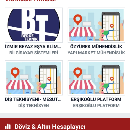
İZMİR BEYAZ EŞYA KLİMA KOMBİ SERVİSİ
ÖZYÜREK MÜHENDİSLİK
BİLGİSAYAR SİSTEMLERİ
YAPI MARKET MÜHENDİSLİK
DİŞ TEKNİSYENİ- MESUT KORKMAZ
ERŞIKOĞLU PLATFORM
DİŞ TEKNİSYEN
ERŞIKOĞLU PLATFORM
Döviz & Altın Hesaplayıcı