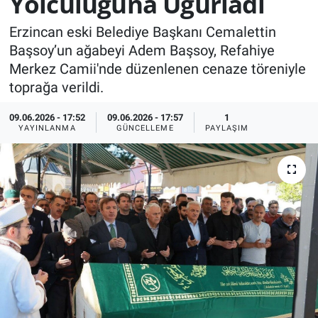
Yolculuğuna Uğurladı
KÜLTÜR-SANAT
Erzincan eski Belediye Başkanı Cemalettin
Başsoy’un ağabeyi Adem Başsoy, Refahiye
Yerel Haber
Merkez Camii'nde düzenlenen cenaze töreniyle
toprağa verildi.
Politika
09.06.2026 - 17:52
09.06.2026 - 17:57
1
YAYINLANMA
GÜNCELLEME
PAYLAŞIM
SPOR
YAŞAM
RESMİ İLAN