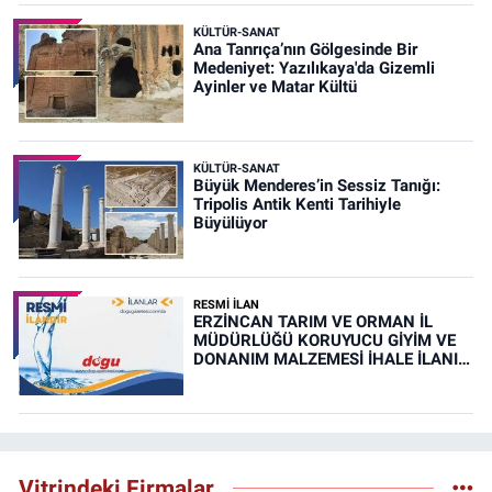
KÜLTÜR-SANAT
Ana Tanrıça’nın Gölgesinde Bir
Medeniyet: Yazılıkaya'da Gizemli
Ayinler ve Matar Kültü
KÜLTÜR-SANAT
Büyük Menderes’in Sessiz Tanığı:
Tripolis Antik Kenti Tarihiyle
Büyülüyor
RESMİ İLAN
ERZİNCAN TARIM VE ORMAN İL
MÜDÜRLÜĞÜ KORUYUCU GİYİM VE
DONANIM MALZEMESİ İHALE İLANI
(RESMİ İLAN)
Vitrindeki Firmalar