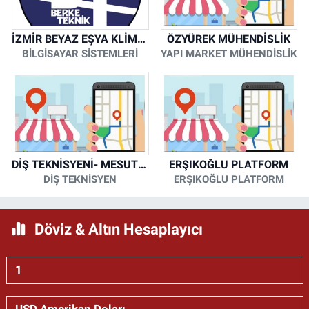
İZMİR BEYAZ EŞYA KLİMA KOMBİ SERVİSİ
ÖZYÜREK MÜHENDİSLİK
BİLGİSAYAR SİSTEMLERİ
YAPI MARKET MÜHENDİSLİK
DİŞ TEKNİSYENİ- MESUT KORKMAZ
ERŞIKOĞLU PLATFORM
DİŞ TEKNİSYEN
ERŞIKOĞLU PLATFORM
Döviz & Altın Hesaplayıcı