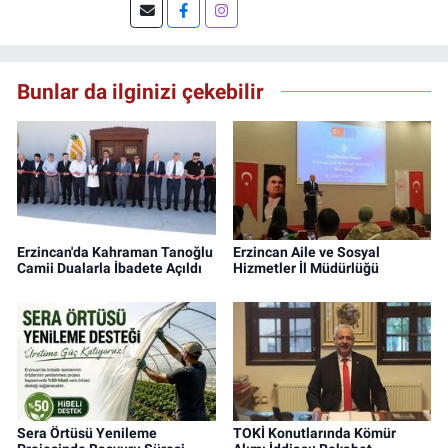
DoğuGazetesi.com internet haber sitesinde
muhabirlik yapıyor ve içerik üretiyorum.
Bunlar da ilginizi çekebilir
Erzincan'da Kahraman Tanoğlu
Erzincan Aile ve Sosyal
Camii Dualarla İbadete Açıldı
Hizmetler İl Müdürlüğü
Sera Örtüsü Yenileme
TOKİ Konutlarında Kömür