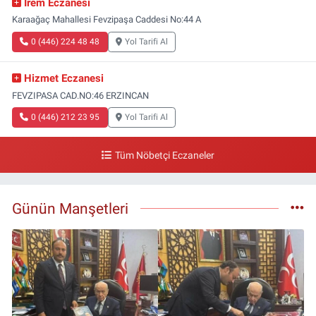
İrem Eczanesi
Karaağaç Mahallesi Fevzipaşa Caddesi No:44 A
0 (446) 224 48 48
Yol Tarifi Al
Hizmet Eczanesi
FEVZIPASA CAD.NO:46 ERZINCAN
0 (446) 212 23 95
Yol Tarifi Al
Tüm Nöbetçi Eczaneler
Günün Manşetleri