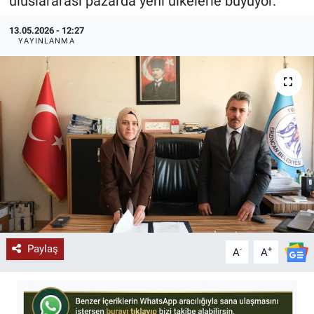
uluslararası pazarda yeni ülkelerle büyüyor.
KÜLTÜR-SANAT
13.05.2026 - 12:27
YAYINLANMA
Yerel Haber
Politika
SPOR
YAŞAM
RESMİ İLAN
Paylaş
-
+
A
A