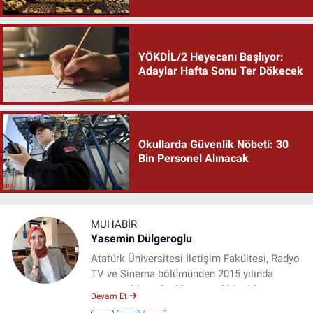
YÖKDİL/2 Heyecanı Başlıyor:
Adaylar Hafta Sonu Ter Dökecek
Okullarda Güvenlik Nöbeti: 30
Bin Personel Alınacak
MUHABIR
Yasemin Dülgeroglu
Atatürk Üniversitesi İletişim Fakültesi, Radyo
TV ve Sinema bölümünden 2015 yılında
mezun oldum. 3 yıl kurumsal bir şirkette
Devam Et
çalıştım. Şu an Erzincan'da