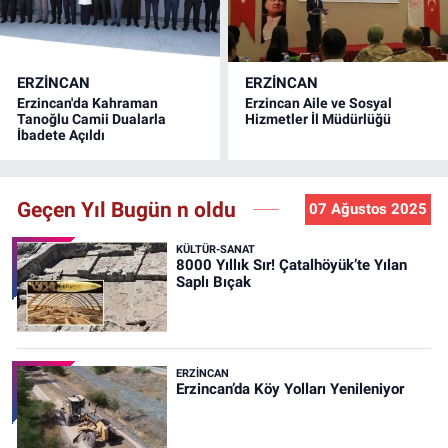
ERZINCAN
ERZINCAN
Erzincan'da Kahraman
Erzincan Aile ve Sosyal
Tanoğlu Camii Dualarla
Hizmetler İl Müdürlüğü
İbadete Açıldı
Geçen Yıl Bugün n oldu
07 Ağustos 2025
KÜLTÜR-SANAT
8000 Yıllık Sır! Çatalhöyük’te Yılan
Saplı Bıçak
ERZINCAN
Erzincan’da Köy Yolları Yenileniyor