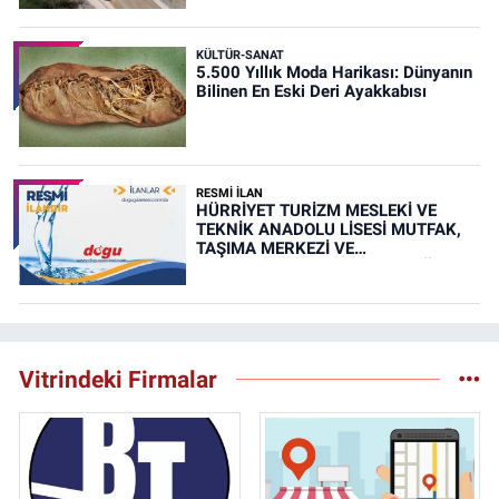
KÜLTÜR-SANAT
5.500 Yıllık Moda Harikası: Dünyanın
Bilinen En Eski Deri Ayakkabısı
RESMİ İLAN
HÜRRİYET TURİZM MESLEKİ VE
TEKNİK ANADOLU LİSESİ MUTFAK,
TAŞIMA MERKEZİ VE
YEMEKHANELERİNİN TEMİZLİĞİ İŞİ
(RESMİ İLAN)
Vitrindeki Firmalar