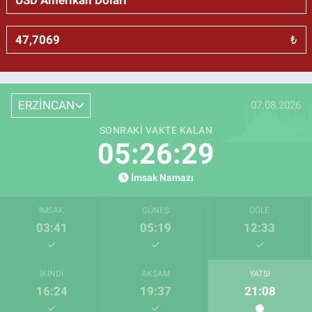
₺
ERZİNCAN
07.08.2026
SONRAKI VAKTE KALAN
05:26:29
İmsak Namazı
İMSAK
GÜNEŞ
ÖĞLE
03:41
05:19
12:33
İKINDI
AKŞAM
YATSI
16:24
19:37
21:08