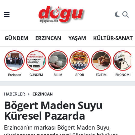
ERZINCAN
GÜNDEM
ERZINCAN
YAŞAM
KÜLTÜR-SANAT
GÜNDEM
ERZİNCAN FOTOĞRAFLARI
SAĞLIK
Erzincan
GÜNDEM
BİLİM
SPOR
EĞİTİM
EKONOMİ
EĞİTİM
HABERLER
ERZINCAN
EKONOMİ
Bögert Maden Suyu
Küresel Pazarda
Bilim, teknoloji
Erzincan’ın markası Bögert Maden Suyu,
GENEL