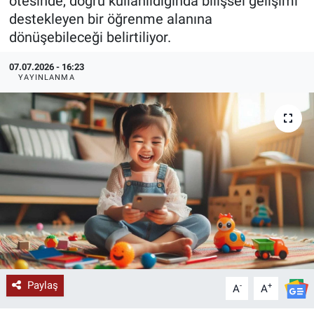
ötesinde, doğru kullanıldığında bilişsel gelişimi
destekleyen bir öğrenme alanına
KÜLTÜR-SANAT
dönüşebileceği belirtiliyor.
Yerel Haber
07.07.2026 - 16:23
YAYINLANMA
Politika
SPOR
YAŞAM
RESMİ İLAN
Paylaş
-
+
A
A