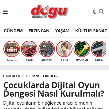
ERZINCAN
GÜNDEM
ERZINCAN
YAŞAM
KÜLTÜR-SANAT
GÜNDEM
ERZİNCAN FOTOĞRAFLARI
SAĞLIK
Erzincan
SPOR
GÜNDEM
BİLİM
EKONOMİ
EĞİTİM
EĞİTİM
HABERLER
BİLİM VE TEKNOLOJİ
EKONOMİ
Çocuklarda Dijital Oyun
Dengesi Nasıl Kurulmalı?
Bilim, teknoloji
Dijital oyunların bir eğlence aracı olmanın
GENEL