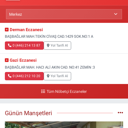
Derman Eczanesi
BAŞBAĞLAR MAH.TEKİN CİVAŞ CAD.1429 SOK.NO:1 A
0 (446) 214 13 87
Yol Tarifi Al
Gazi Eczanesi
BAŞBAĞLAR MAH. HACI ALİ AKIN CAD. NO:41 ZEMİN :3
0 (446) 212 10 20
Yol Tarifi Al
Tüm Nöbetçi Eczaneler
Günün Manşetleri