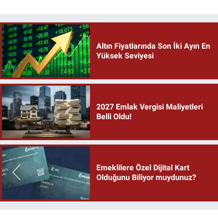
Altın Fiyatlarında Son İki Ayın En
Yüksek Seviyesi
2027 Emlak Vergisi Maliyetleri
Belli Oldu!
Emeklilere Özel Dijital Kart
Olduğunu Biliyor muydunuz?