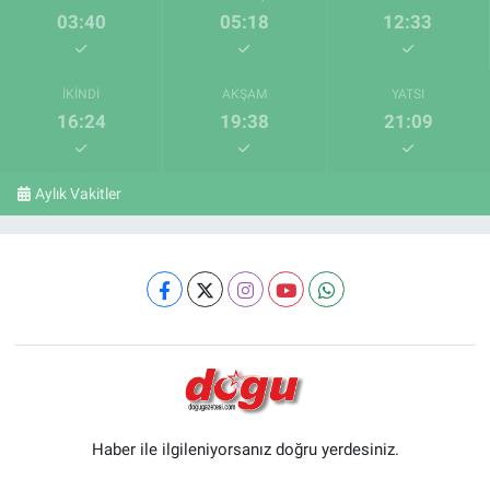
03:40
05:18
12:33
İKINDI
AKŞAM
YATSI
16:24
19:38
21:09
Aylık Vakitler
Haber ile ilgileniyorsanız doğru yerdesiniz.