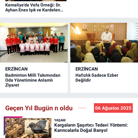
Kemaliye'de Vefa Örneği: Dr.
Ayhan Enes Işık ve Kardelen
Işık'a Fahri Hemşehrilik Beratı
ERZINCAN
ERZINCAN
Badminton Milli Takımından
Hafızlık Sadece Ezber
Oda Yönetimine Anlamlı
Değildir
Ziyaret
Geçen Yıl Bugün n oldu
06 Ağustos 2025
YAŞAM
Kargaların Şaşırtıcı Tedavi Yöntemi:
Karıncalarla Doğal Banyo!