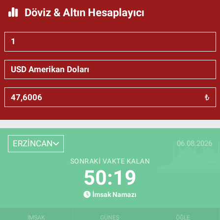
Döviz & Altın Hesaplayıcı
₺
ERZİNCAN
06.08.2026
SONRAKI VAKTE KALAN
50:18
İmsak Namazı
İMSAK
GÜNEŞ
ÖĞLE