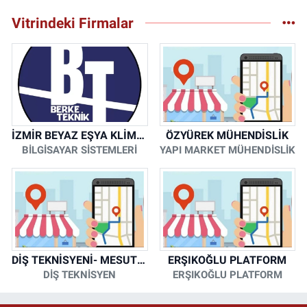
Vitrindeki Firmalar
İZMİR BEYAZ EŞYA KLİMA KOMBİ SERVİSİ
ÖZYÜREK MÜHENDİSLİK
BİLGİSAYAR SİSTEMLERİ
YAPI MARKET MÜHENDİSLİK
DİŞ TEKNİSYENİ- MESUT KORKMAZ
ERŞIKOĞLU PLATFORM
DİŞ TEKNİSYEN
ERŞIKOĞLU PLATFORM