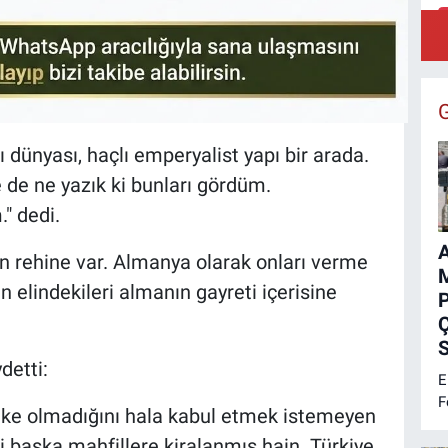
B
:
dünyası, haçlı emperyalist yapı bir arada.
de ne yazık ki bunları gördüm.
" dedi.
kın rehine var. Almanya olarak onları verme
M
 elindekileri almanın gayreti içerisine
Ç
S
detti:
E
F
r ülke olmadığını hala kabul etmek istemeyen
e
bi başka mahfillere kiralanmış hain. Türkiye
M