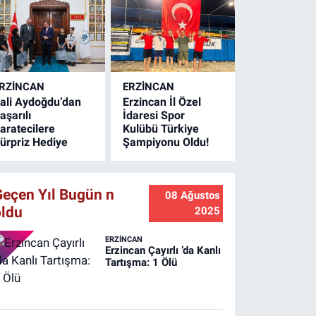
alitesini artırmak ve
olları modern bir
örünüme
avuşturmak için
arke çalışmalarını
RZINCAN
ERZINCAN
ürdürüyor.
ali Aydoğdu’dan
Erzincan İl Özel
aşarılı
İdaresi Spor
aratecilere
Kulübü Türkiye
ürpriz Hediye
Şampiyonu Oldu!
Geçen Yıl Bugün n
08 Ağustos
oldu
2025
ERZINCAN
Erzincan Çayırlı ’da Kanlı
Tartışma: 1 Ölü