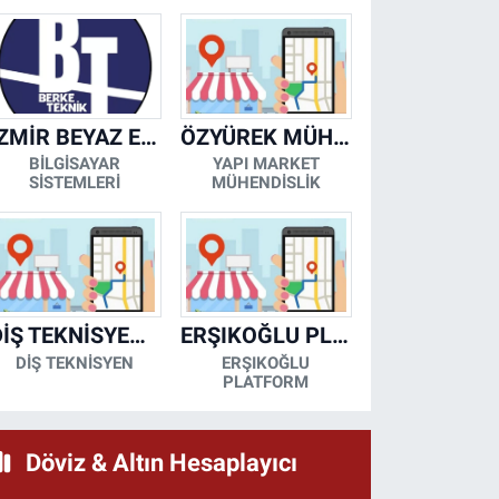
İZMİR BEYAZ EŞYA KLİMA KOMBİ SERVİSİ
ÖZYÜREK MÜHENDİSLİK
BİLGİSAYAR
YAPI MARKET
SİSTEMLERİ
MÜHENDİSLİK
DİŞ TEKNİSYENİ- MESUT KORKMAZ
ERŞIKOĞLU PLATFORM
DİŞ TEKNİSYEN
ERŞIKOĞLU
PLATFORM
Döviz & Altın Hesaplayıcı