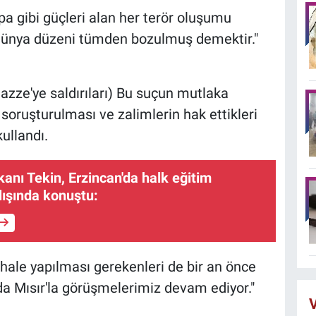
a gibi güçleri alan her terör oluşumu
e dünya düzeni tümden bozulmuş demektir."
azze'ye saldırıları) Bu suçun mutlaka
 soruşturulması ve zalimlerin hak ettikleri
kullandı.
kanı Tekin, Erzincan'da halk eğitim
lışında konuştu:
ale yapılması gerekenleri de bir an önce
da Mısır'la görüşmelerimiz devam ediyor."
V