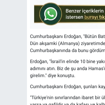
Cumhurbaşkanı Erdoğan, "Bütün Batı 
Dün akşamki (Almanya) ziyaretimde 
Cumhurbaşkanında da bunu gördüm.
Erdoğan, "İsrail'in elinde 10 bine ya
adımını atın. Biz de şu anda Hamas'ın
girelim." diye konuştu.
Cumhurbaşkanı Erdoğan, şunları kay
"Türkiye'nin sınırlarından ibaret bi
varsa ya gafildir ya da kafası ve kal