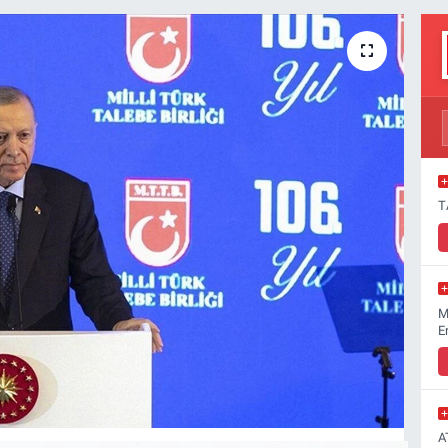
T
M
E
A