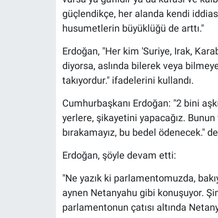
güçlendikçe, her alanda kendi iddias
husumetlerin büyüklüğü de arttı."
Erdoğan, "Her kim 'Suriye, Irak, Kara
diyorsa, aslında bilerek veya bilme
takıyordur." ifadelerini kullandı.
Cumhurbaşkanı Erdoğan: "2 bini aşkı
yerlere, şikayetini yapacağız. Bunun 
bırakamayız, bu bedel ödenecek." de
Erdoğan, şöyle devam etti:
"Ne yazık ki parlamentomuzda, bakıy
aynen Netanyahu gibi konuşuyor. Şim
parlamentonun çatısı altında Netan