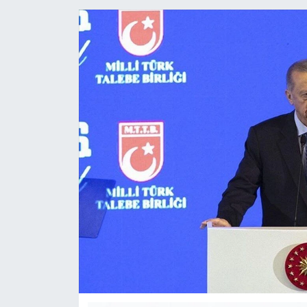
KÜLTÜR-SANAT
Yerel Haber
Politika
SPOR
YAŞAM
RESMİ İLAN