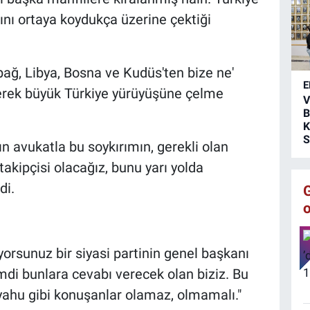
k
ını ortaya koydukça üzerine çektiği
y
g
k
bağ, Libya, Bosna ve Kudüs'ten bize ne'
p
E
s
yerek büyük Türkiye yürüyüşüne çelme
V
B
K
S
n avukatla bu soykırımın, gerekli olan
takipçisi olacağız, bunu yarı yolda
di.
orsunuz bir siyasi partinin genel başkanı
di bunlara cevabı verecek olan biziz. Bu
yahu gibi konuşanlar olamaz, olmamalı."