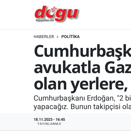
ERZINCAN
HABERLER
POLITIKA
GÜNDEM
Cumhurbaşkan
ERZİNCAN FOTOĞRAFLARI
avukatla Gaz
SAĞLIK
olan yerlere,
EĞİTİM
Cumhurbaşkanı Erdoğan, "2 bini
EKONOMİ
yapacağız. Bunun takipçisi ola
Bilim, teknoloji
18.11.2023 - 16:45
YAYINLANMA
GENEL