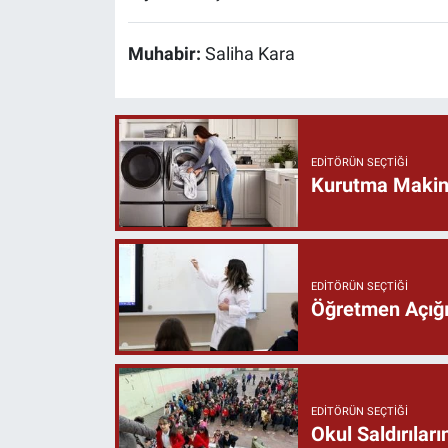
Muhabir:
Saliha Kara
EDITÖRÜN SEÇTIĞI
Kurutma Makine
EDITÖRÜN SEÇTIĞI
Öğretmen Açığı 
EDITÖRÜN SEÇTIĞI
Okul Saldırıla