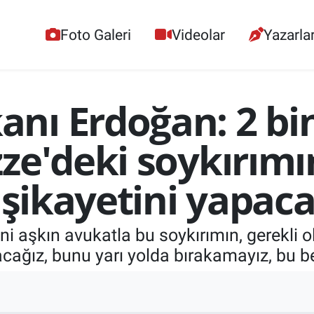
Foto Galeri
Videolar
Yazarla
ı Erdoğan: 2 bin
ze'deki soykırımın
 şikayetini yapaca
 aşkın avukatla bu soykırımın, gerekli ola
cağız, bunu yarı yolda bırakamayız, bu b