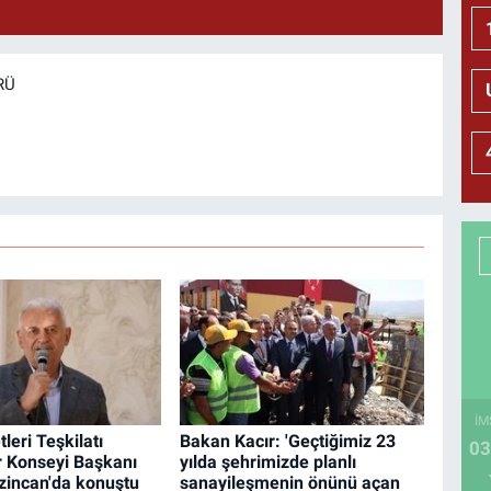
RÜ
İM
leri Teşkilatı
Bakan Kacır: 'Geçtiğimiz 23
03
r Konseyi Başkanı
yılda şehrimizde planlı
rzincan'da konuştu
sanayileşmenin önünü açan