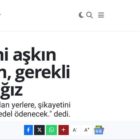
r
i aşkın
, gerekli
ğız
n yerlere, şikayetini
edel ödenecek." dedi.
-
+
A
A