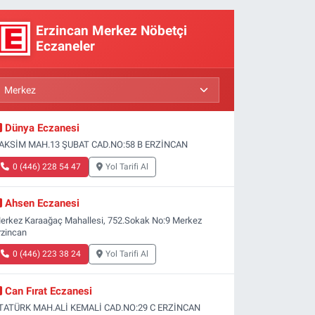
Erzincan Merkez Nöbetçi
Eczaneler
Dünya Eczanesi
AKSİM MAH.13 ŞUBAT CAD.NO:58 B ERZİNCAN
0 (446) 228 54 47
Yol Tarifi Al
Ahsen Eczanesi
erkez Karaağaç Mahallesi, 752.Sokak No:9 Merkez
rzincan
0 (446) 223 38 24
Yol Tarifi Al
Can Fırat Eczanesi
TATÜRK MAH.ALİ KEMALİ CAD.NO:29 C ERZİNCAN