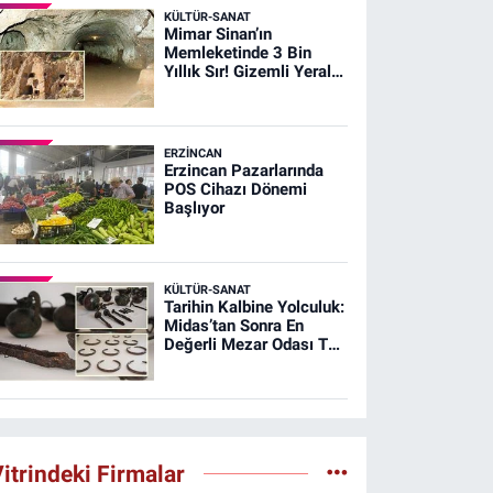
KÜLTÜR-SANAT
Mimar Sinan’ın
Memleketinde 3 Bin
Yıllık Sır! Gizemli Yeraltı
Şehri Ağırnas
ERZINCAN
Erzincan Pazarlarında
POS Cihazı Dönemi
Başlıyor
KÜLTÜR-SANAT
Tarihin Kalbine Yolculuk:
Midas’tan Sonra En
Değerli Mezar Odası T26
Tümülüsünde
itrindeki Firmalar