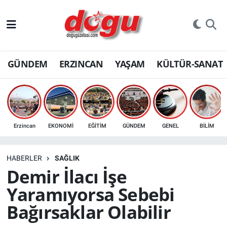
ERZINCAN
GÜNDEM
ERZINCAN
YAŞAM
KÜLTÜR-SANAT
GÜNDEM
ERZİNCAN FOTOĞRAFLARI
SAĞLIK
Erzincan
EKONOMİ
EĞİTİM
GÜNDEM
GENEL
BİLİM
EĞİTİM
HABERLER
SAĞLIK
EKONOMİ
Demir İlacı İşe
Yaramıyorsa Sebebi
Bilim, teknoloji
Bağırsaklar Olabilir
GENEL