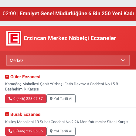
01:00 |
Erzincan'ın Meşhur Buğday Meydanı Yıkılacak!
02:00 |
Emniyet Genel Müdürlüğüne 6 Bin 250 Yeni Kadro
Erzincan Merkez Nöbetçi Eczaneler
Güler Eczanesi
Karaağaç Mahallesi Şehit Yüzbaşı Fatih Devravut Caddesi No:15 B
Başhekimlik Karşısı
0 (446) 223 07 87
Yol Tarifi Al
Burak Eczanesi
Kızılay Mahallesi 13 Şubat Caddesi No:2 2A Manifaturacılar Sitesi Karşısı
0 (446) 212 35 35
Yol Tarifi Al