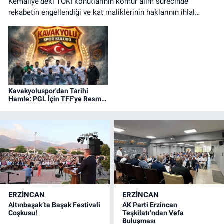
Kemaliye'deki TOKİ konutlarının kömür alım sürecinde
rekabetin engellendiği ve kat maliklerinin haklarının ihlal
edildiği iddialarına ilişkin basın açıklaması.
Kavakyoluspor'dan Tarihi
Hamle: PGL İçin TFF'ye Resmi
Başvuru Yapıldı!
ERZINCAN
ERZINCAN
Altınbaşak’ta Başak Festivali
AK Parti Erzincan
Coşkusu!
Teşkilatı’ndan Vefa
Buluşması