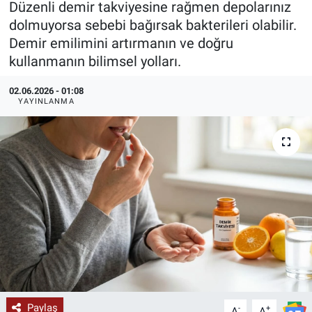
Düzenli demir takviyesine rağmen depolarınız
dolmuyorsa sebebi bağırsak bakterileri olabilir.
KÜLTÜR-SANAT
Demir emilimini artırmanın ve doğru
kullanmanın bilimsel yolları.
Yerel Haber
02.06.2026 - 01:08
Politika
YAYINLANMA
SPOR
YAŞAM
RESMİ İLAN
Paylaş
-
+
A
A