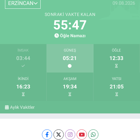
ERZİNCAN
09.08.2026
SONRAKI VAKTE KALAN
55:46
Öğle Namazı
İMSAK
GÜNEŞ
ÖĞLE
03:44
05:21
12:33
İKINDI
AKŞAM
YATSI
16:23
19:34
21:05
Aylık Vakitler