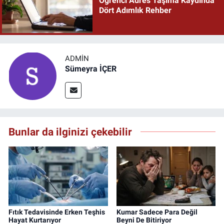
Öğrenci Adres Taşıma Kaydında
Dört Adımlık Rehber
ADMIN
Sümeyra İÇER
Bunlar da ilginizi çekebilir
Fıtık Tedavisinde Erken Teşhis
Kumar Sadece Para Değil
Hayat Kurtarıyor
Beyni De Bitiriyor