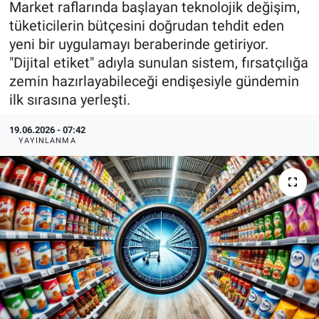
Market raflarında başlayan teknolojik değişim,
tüketicilerin bütçesini doğrudan tehdit eden
KÜLTÜR-SANAT
yeni bir uygulamayı beraberinde getiriyor.
"Dijital etiket" adıyla sunulan sistem, fırsatçılığa
Yerel Haber
zemin hazırlayabileceği endişesiyle gündemin
ilk sırasına yerleşti.
Politika
19.06.2026 - 07:42
SPOR
YAYINLANMA
YAŞAM
RESMİ İLAN