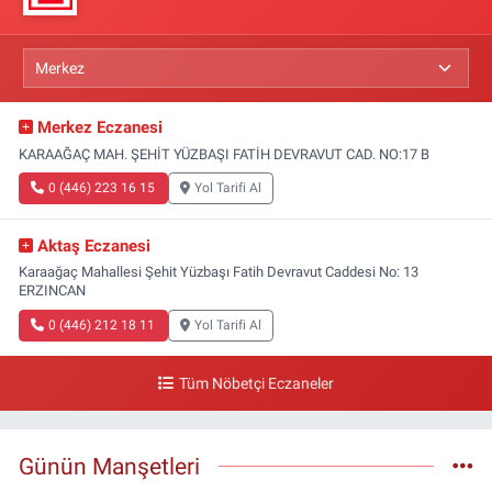
Merkez Eczanesi
KARAAĞAÇ MAH. ŞEHİT YÜZBAŞI FATİH DEVRAVUT CAD. NO:17 B
0 (446) 223 16 15
Yol Tarifi Al
Aktaş Eczanesi
Karaağaç Mahallesi Şehit Yüzbaşı Fatih Devravut Caddesi No: 13
ERZINCAN
0 (446) 212 18 11
Yol Tarifi Al
Tüm Nöbetçi Eczaneler
Günün Manşetleri