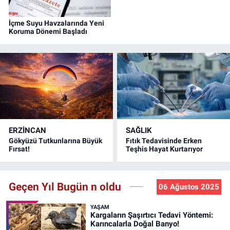
İçme Suyu Havzalarında Yeni
Koruma Dönemi Başladı
ERZINCAN
SAĞLIK
Gökyüzü Tutkunlarına Büyük
Fıtık Tedavisinde Erken
Fırsat!
Teşhis Hayat Kurtarıyor
Geçen Yıl Bugün n oldu
06 Ağustos 2025
YAŞAM
Kargaların Şaşırtıcı Tedavi Yöntemi:
Karıncalarla Doğal Banyo!