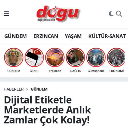
ERZINCAN
GÜNDEM
ERZINCAN
YAŞAM
KÜLTÜR-SANAT
GÜNDEM
ERZİNCAN FOTOĞRAFLARI
SAĞLIK
GÜNDEM
GENEL
Erzincan
SAĞLIK
Gümüşhane
EKONOMİ
EĞİTİM
HABERLER
GÜNDEM
EKONOMİ
Dijital Etiketle
Marketlerde Anlık
Bilim, teknoloji
Zamlar Çok Kolay!
GENEL