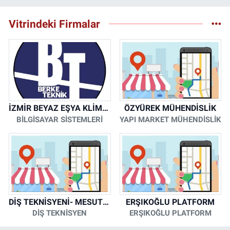
Vitrindeki Firmalar
İZMİR BEYAZ EŞYA KLİMA KOMBİ SERVİSİ
ÖZYÜREK MÜHENDİSLİK
BİLGİSAYAR SİSTEMLERİ
YAPI MARKET MÜHENDİSLİK
DİŞ TEKNİSYENİ- MESUT KORKMAZ
ERŞIKOĞLU PLATFORM
DİŞ TEKNİSYEN
ERŞIKOĞLU PLATFORM