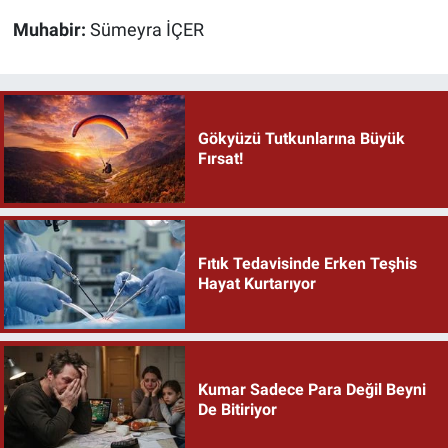
Muhabir:
Sümeyra İÇER
Gökyüzü Tutkunlarına Büyük
Fırsat!
Fıtık Tedavisinde Erken Teşhis
Hayat Kurtarıyor
Kumar Sadece Para Değil Beyni
De Bitiriyor