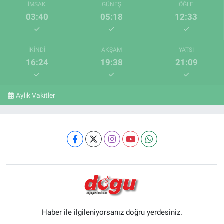
İMSAK
GÜNEŞ
ÖĞLE
03:40
05:18
12:33
İKINDI
AKŞAM
YATSI
16:24
19:38
21:09
Aylık Vakitler
Haber ile ilgileniyorsanız doğru yerdesiniz.