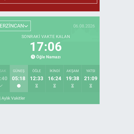
ERZİNCAN
06.08.2026
SONRAKI VAKTE KALAN
17:05
Öğle Namazı
SAK
GÜNEŞ
ÖĞLE
İKINDI
AKŞAM
YATSI
:40
05:18
12:33
16:24
19:38
21:09
Aylık Vakitler