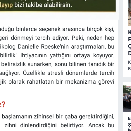
duğu binlerce seçenek arasında birçok kişi,
K
e geri dönmeyi tercih ediyor. Peki, neden hep
P
Ç
ikolog Danielle Roeske'nin araştırmaları, bu
irlik" ihtiyacının yattığını ortaya koyuyor.
K
 belirsizlik sunarken, sonu bilinen tanıdık bir
B
sağlıyor. Özellikle stresli dönemlerde tercih
A
lojik olarak rahatlatan bir mekanizma görevi
y
d
i
y
z?
a
a
 başlamanın zihinsel bir çaba gerektirdiğini,
E
 zihni dinlendirdiğini belirtiyor. Ancak bu
Ş
M