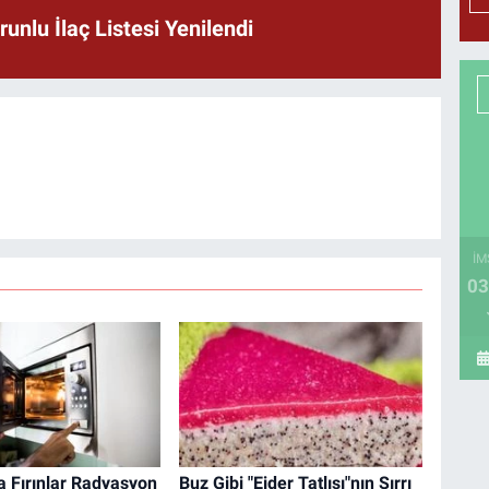
unlu İlaç Listesi Yenilendi
İM
03
 Fırınlar Radyasyon
Buz Gibi "Ejder Tatlısı"nın Sırrı