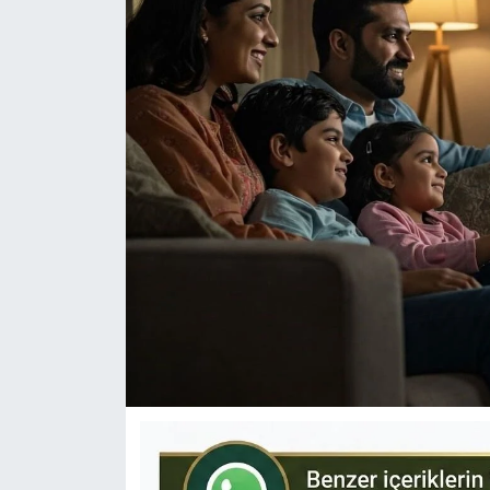
KÜLTÜR-SANAT
Yerel Haber
Politika
SPOR
YAŞAM
RESMİ İLAN