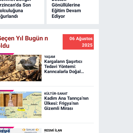
rzincan'da Son
Gönüllülerine
olculuğuna
Eğitim Devam
ğurlandı
Ediyor
Geçen Yıl Bugün n
06 Ağustos
oldu
2025
YAŞAM
Kargaların Şaşırtıcı
Tedavi Yöntemi:
Karıncalarla Doğal
Banyo!
KÜLTÜR-SANAT
Kadim Ana Tanrıça’nın
Ülkesi: Frigya’nın
Gizemli Mirası
RESMİ İLAN