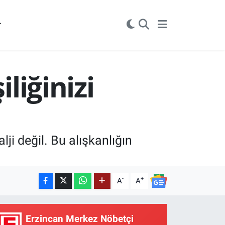
r
liğinizi
lji değil. Bu alışkanlığın
-
+
A
A
Erzincan Merkez Nöbetçi