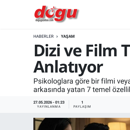
ERZINCAN
HABERLER
YAŞAM
GÜNDEM
Dizi ve Film T
ERZİNCAN FOTOĞRAFLARI
Anlatıyor
SAĞLIK
Psikologlara göre bir filmi vey
EĞİTİM
arkasında yatan 7 temel özellik
EKONOMİ
27.05.2026 - 01:23
1
YAYINLANMA
PAYLAŞIM
Bilim, teknoloji
GENEL