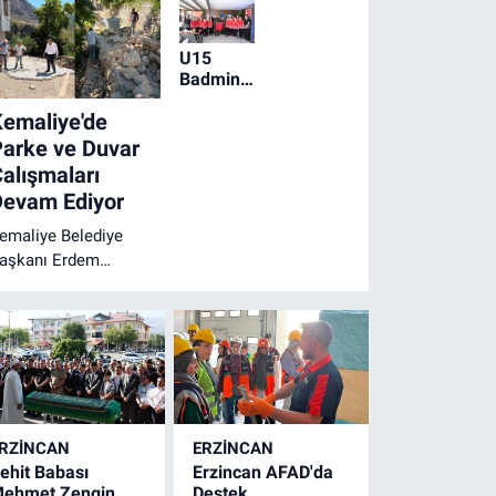
U15
Badminton
Millî
emaliye'de
Takımı
Erzincan'da
arke ve Duvar
Kamp
alışmaları
Yapıyor!
Devam Ediyor
emaliye Belediye
aşkanı Erdem
tmaca, yol
apımından parke
öşemesine kadar
lçenin dört bir yanında
ürütülen çalışmaların
ralıksız sürdüğünü
çıkladı.
RZINCAN
ERZINCAN
ehit Babası
Erzincan AFAD'da
ehmet Zengin
Destek