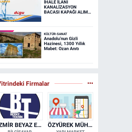
İHALE İLANI
KANALİZASYON
BACASI KAPAĞI ALIM
İŞİ (RESMİ İLAN)
KÜLTÜR-SANAT
Anadolu’nun Gizli
Hazinesi, 1300 Yıllık
Mabet: Ozan Anıtı
itrindeki Firmalar
İZMİR BEYAZ EŞYA KLİMA KOMBİ SERVİSİ
ÖZYÜREK MÜHENDİSLİK