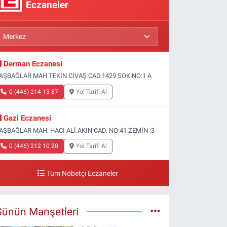
Eczaneler
Derman Eczanesi
AŞBAĞLAR MAH.TEKİN CİVAŞ CAD.1429 SOK.NO:1 A
0 (446) 214 13 87
Yol Tarifi Al
Gazi Eczanesi
AŞBAĞLAR MAH. HACI ALİ AKIN CAD. NO:41 ZEMİN :3
0 (446) 212 10 20
Yol Tarifi Al
Tüm Nöbetçi Eczaneler
Günün Manşetleri