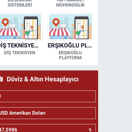
BİLGİSAYAR
YAPI MARKET
SİSTEMLERİ
MÜHENDİSLİK
DİŞ TEKNİSYENİ- MESUT KORKMAZ
ERŞIKOĞLU PLATFORM
DİŞ TEKNİSYEN
ERŞIKOĞLU
PLATFORM
Döviz & Altın Hesaplayıcı
₺