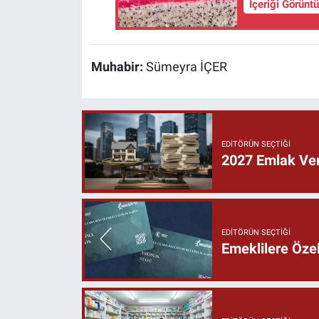
İçeriği Görünt
Muhabir:
Sümeyra İÇER
EDITÖRÜN SEÇTIĞI
2027 Emlak Verg
EDITÖRÜN SEÇTIĞI
Emeklilere Özel