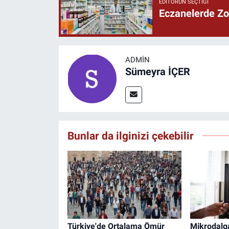
EDITÖRÜN SEÇTIĞI
Eczanelerde Zor
ADMIN
Sümeyra İÇER
Bunlar da ilginizi çekebilir
Türkiye'de Ortalama Ömür
Mikrodalga