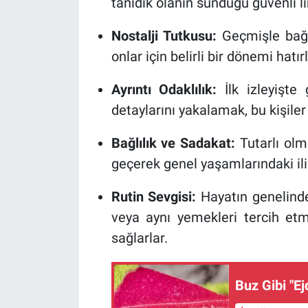
tanıdık olanın sunduğu güvenli li
Nostalji Tutkusu:
Geçmişle bağ k
onlar için belirli bir dönemi hatı
Ayrıntı Odaklılık:
İlk izleyişte
detaylarını yakalamak, bu kişiler
Bağlılık ve Sadakat:
Tutarlı olma
geçerek genel yaşamlarındaki iliş
Rutin Sevgisi:
Hayatın genelinde
veya aynı yemekleri tercih etm
sağlarlar.
Buz Gibi "Ejd