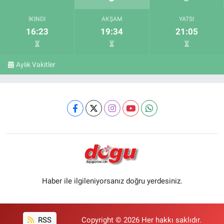
İKINDI
AKŞAM
YATSI
16:23
19:34
21:05
Aylık Vakitler
Haber ile ilgileniyorsanız doğru yerdesiniz.
RSS
Copyright © 2026 Her hakkı saklıdır.