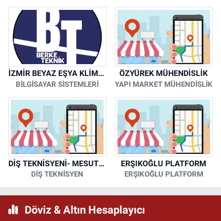
İZMİR BEYAZ EŞYA KLİMA KOMBİ SERVİSİ
ÖZYÜREK MÜHENDİSLİK
BİLGİSAYAR SİSTEMLERİ
YAPI MARKET MÜHENDİSLİK
DİŞ TEKNİSYENİ- MESUT KORKMAZ
ERŞIKOĞLU PLATFORM
DİŞ TEKNİSYEN
ERŞIKOĞLU PLATFORM
Döviz & Altın Hesaplayıcı