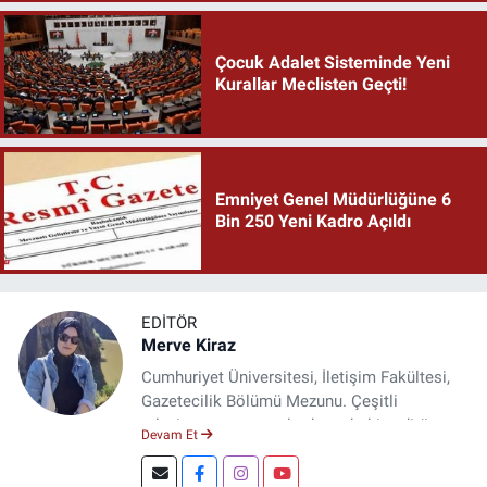
Çocuk Adalet Sisteminde Yeni
Kurallar Meclisten Geçti!
Emniyet Genel Müdürlüğüne 6
Bin 250 Yeni Kadro Açıldı
EDITÖR
Merve Kiraz
Cumhuriyet Üniversitesi, İletişim Fakültesi,
Gazetecilik Bölümü Mezunu. Çeşitli
televizyon ve gazetelerde muhabir, editör,
Devam Et
spiker ve yayın yönetmeni olarak görev yaptı.
Şuan, www.dogugazetesi.com adlı haber