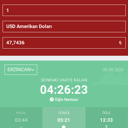
₺
ERZİNCAN
09.08.2026
SONRAKI VAKTE KALAN
04:26:22
Öğle Namazı
İMSAK
GÜNEŞ
ÖĞLE
03:44
05:21
12:33