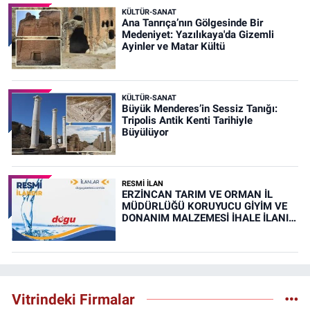
KÜLTÜR-SANAT
Ana Tanrıça’nın Gölgesinde Bir
Medeniyet: Yazılıkaya'da Gizemli
Ayinler ve Matar Kültü
KÜLTÜR-SANAT
Büyük Menderes’in Sessiz Tanığı:
Tripolis Antik Kenti Tarihiyle
Büyülüyor
RESMİ İLAN
ERZİNCAN TARIM VE ORMAN İL
MÜDÜRLÜĞÜ KORUYUCU GİYİM VE
DONANIM MALZEMESİ İHALE İLANI
(RESMİ İLAN)
Vitrindeki Firmalar