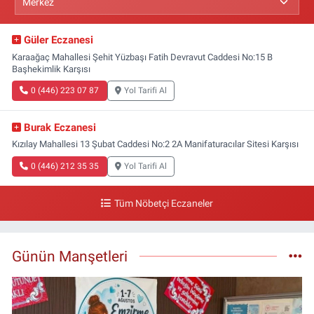
Güler Eczanesi
Karaağaç Mahallesi Şehit Yüzbaşı Fatih Devravut Caddesi No:15 B
Başhekimlik Karşısı
0 (446) 223 07 87
Yol Tarifi Al
Burak Eczanesi
Kızılay Mahallesi 13 Şubat Caddesi No:2 2A Manifaturacılar Sitesi Karşısı
0 (446) 212 35 35
Yol Tarifi Al
Tüm Nöbetçi Eczaneler
Günün Manşetleri