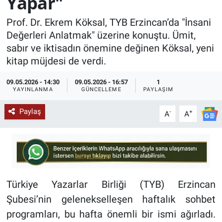
Yapar"
KÜLTÜR-SANAT
Prof. Dr. Ekrem Köksal, TYB Erzincan’da "İnsani
Değerleri Anlatmak" üzerine konuştu. Ümit,
Yerel Haber
sabır ve iktisadın önemine değinen Köksal, yeni
kitap müjdesi de verdi.
Politika
09.05.2026 - 14:30
09.05.2026 - 16:57
1
YAYINLANMA
GÜNCELLEME
PAYLAŞIM
SPOR
Paylaş
-
+
A
A
YAŞAM
RESMİ İLAN
Türkiye Yazarlar Birliği (TYB) Erzincan
Şubesi’nin gelenekselleşen haftalık sohbet
programları, bu hafta önemli bir ismi ağırladı.