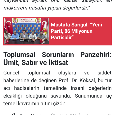
hayvandan ayıran, onu kainat sarayının en
mükerrem misafiri yapan değerlerdir."
Mustafa Sarıgül: “Yeni
Parti, 86 Milyonun
Partisidir”
Toplumsal Sorunların Panzehiri:
Ümit, Sabır ve İktisat
Güncel toplumsal olaylara ve şiddet
haberlerine de değinen Prof. Dr. Köksal, bu tür
acı hadiselerin temelinde insani değerlerin
eksikliği olduğunu savundu. Sunumunda üç
temel kavramın altını çizdi: