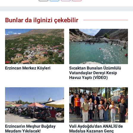
sitesinin Yazı İşleri Müdürlüğünü yürütmekte.
Bunlar da ilginizi çekebilir
Erzincan Merkez Köyleri
Sıcaktan Bunalan Üzümlülü
Vatandaşlar Dereyi Kesip
Havuz Yaptı (VİDEO)
Erzincan'ın Meşhur Buğday
Vali Aydoğdu'dan ANALİG'de
Meydanı Yıkılacak!
Madalya Kazanan Genç