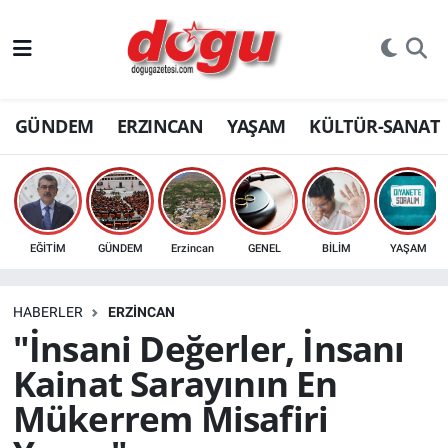
ERZINCAN
GÜNDEM
ERZINCAN
YAŞAM
KÜLTÜR-SANAT
GÜNDEM
ERZİNCAN FOTOĞRAFLARI
SAĞLIK
EĞİTİM
GÜNDEM
Erzincan
GENEL
BİLİM
YAŞAM
EĞİTİM
HABERLER
ERZINCAN
EKONOMİ
"İnsani Değerler, İnsanı
Kainat Sarayının En
Bilim, teknoloji
Mükerrem Misafiri
GENEL