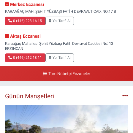
Merkez Eczanesi
KARAAĞAÇ MAH. ŞEHİT YÜZBAŞI FATİH DEVRAVUT CAD. NO:17 B
0 (446) 223 16 15
Yol Tarifi Al
Aktaş Eczanesi
Karaağaç Mahallesi Şehit Yüzbaşı Fatih Devravut Caddesi No: 13
ERZINCAN
0 (446) 212 18 11
Yol Tarifi Al
Tüm Nöbetçi Eczaneler
Günün Manşetleri