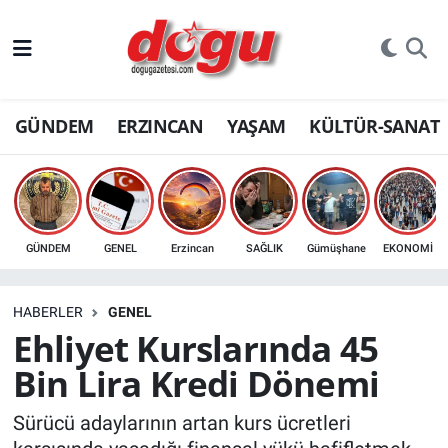
ERZINCAN
GÜNDEM
ERZINCAN
YAŞAM
KÜLTÜR-SANAT
GÜNDEM
ERZİNCAN FOTOĞRAFLARI
SAĞLIK
GÜNDEM
GENEL
Erzincan
SAĞLIK
Gümüşhane
EKONOMİ
EĞİTİM
HABERLER
GENEL
EKONOMİ
Ehliyet Kurslarında 45
Bin Lira Kredi Dönemi
Bilim, teknoloji
Sürücü adaylarının artan kurs ücretleri
GENEL