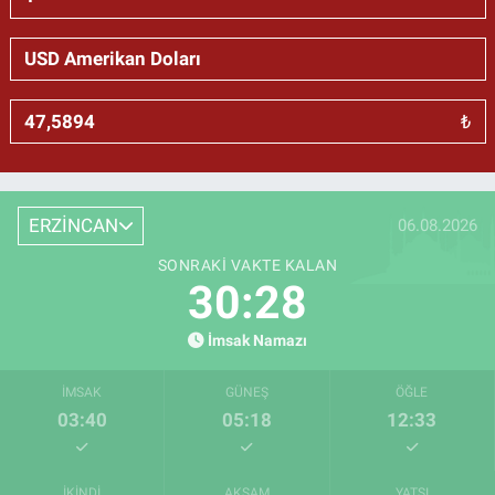
₺
ERZİNCAN
06.08.2026
SONRAKI VAKTE KALAN
30:28
İmsak Namazı
İMSAK
GÜNEŞ
ÖĞLE
03:40
05:18
12:33
İKINDI
AKŞAM
YATSI