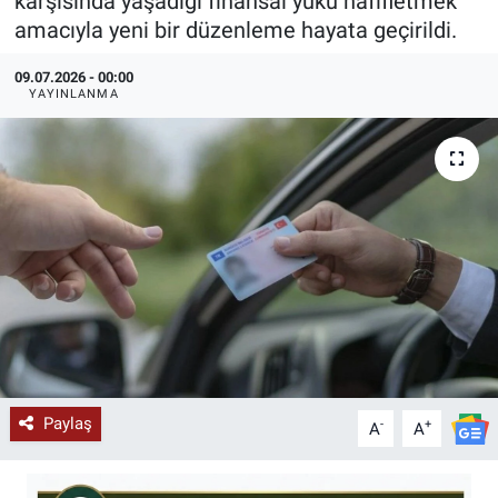
karşısında yaşadığı finansal yükü hafifletmek
amacıyla yeni bir düzenleme hayata geçirildi.
KÜLTÜR-SANAT
09.07.2026 - 00:00
Yerel Haber
YAYINLANMA
Politika
SPOR
YAŞAM
RESMİ İLAN
Paylaş
-
+
A
A