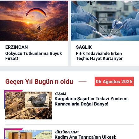
ERZINCAN
SAĞLIK
Gökyüzü Tutkunlarına Büyük
Fıtık Tedavisinde Erken
Fırsat!
Teşhis Hayat Kurtarıyor
Geçen Yıl Bugün n oldu
06 Ağustos 2025
YAŞAM
Kargaların Şaşırtıcı Tedavi Yöntemi:
Karıncalarla Doğal Banyo!
KÜLTÜR-SANAT
Kadim Ana Tanrıça’nın Ülkesi: