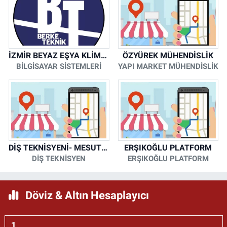
İZMİR BEYAZ EŞYA KLİMA KOMBİ SERVİSİ
ÖZYÜREK MÜHENDİSLİK
BİLGİSAYAR SİSTEMLERİ
YAPI MARKET MÜHENDİSLİK
DİŞ TEKNİSYENİ- MESUT KORKMAZ
ERŞIKOĞLU PLATFORM
DİŞ TEKNİSYEN
ERŞIKOĞLU PLATFORM
Döviz & Altın Hesaplayıcı