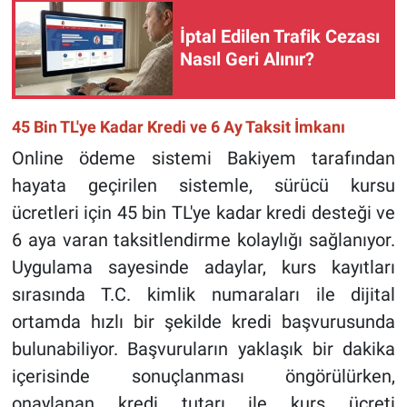
İptal Edilen Trafik Cezası
Nasıl Geri Alınır?
45 Bin TL'ye Kadar Kredi ve 6 Ay Taksit İmkanı
Online ödeme sistemi Bakiyem tarafından
hayata geçirilen sistemle, sürücü kursu
ücretleri için 45 bin TL'ye kadar kredi desteği ve
6 aya varan taksitlendirme kolaylığı sağlanıyor.
Uygulama sayesinde adaylar, kurs kayıtları
sırasında T.C. kimlik numaraları ile dijital
ortamda hızlı bir şekilde kredi başvurusunda
bulunabiliyor. Başvuruların yaklaşık bir dakika
içerisinde sonuçlanması öngörülürken,
onaylanan kredi tutarı ile kurs ücreti