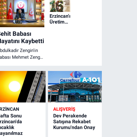
Erzincan'ın
Üretim
Hikâyesi
ehit Babası
Büyük
Ödüllü
ayatını Kaybetti
Yarışmada
bdulkadir Zengin'in
Objektiflere
Yansıyor
abası Mehmet Zengin
ayatını Kaybetti
RZINCAN
ALIŞVERİŞ
afta Sonu
Dev Perakende
rzincan'da
Satışına Rekabet
ıcaklık
Kurumu'ndan Onay
ayanılmaz