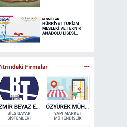
Ayakkabısı
RESMİ İLAN
HÜRRİYET TURİZM
MESLEKİ VE TEKNİK
ANADOLU LİSESİ
MUTFAK, TAŞIMA
MERKEZİ VE
YEMEKHANELERİNİN
TEMİZLİĞİ İŞİ (RESMİ
İLAN)
itrindeki Firmalar
İZMİR BEYAZ EŞYA KLİMA KOMBİ SERVİSİ
ÖZYÜREK MÜHENDİSLİK
BİLGİSAYAR
YAPI MARKET
SİSTEMLERİ
MÜHENDİSLİK