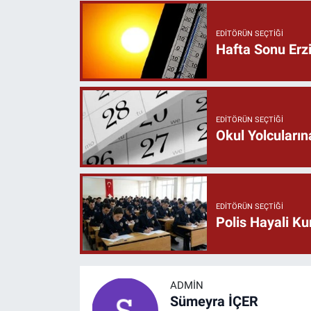
EDITÖRÜN SEÇTIĞI
Hafta Sonu Erz
EDITÖRÜN SEÇTIĞI
Okul Yolcuların
EDITÖRÜN SEÇTIĞI
Polis Hayali Ku
ADMIN
Sümeyra İÇER