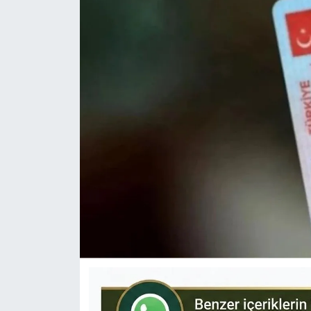
KÜLTÜR-SANAT
Yerel Haber
Politika
SPOR
YAŞAM
RESMİ İLAN