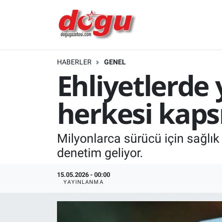
ERZINCAN
HABERLER
GENEL
GÜNDEM
Ehliyetlerde 
ERZİNCAN FOTOĞRAFLARI
herkesi kaps
SAĞLIK
Milyonlarca sürücü için sağlık 
EĞİTİM
denetim geliyor.
EKONOMİ
15.05.2026 - 00:00
YAYINLANMA
Bilim, teknoloji
GENEL