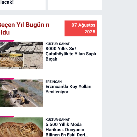
lacak!
Geçen Yıl Bugün n
07 Ağustos
oldu
2025
KÜLTÜR-SANAT
8000 Yıllık Sır!
Çatalhöyük’te Yılan Saplı
Bıçak
ERZINCAN
Erzincan’da Köy Yolları
Yenileniyor
KÜLTÜR-SANAT
5.500 Yıllık Moda
Harikası: Dünyanın
Bilinen En Eski Deri