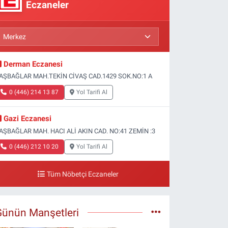
Eczaneler
Derman Eczanesi
AŞBAĞLAR MAH.TEKİN CİVAŞ CAD.1429 SOK.NO:1 A
0 (446) 214 13 87
Yol Tarifi Al
Gazi Eczanesi
AŞBAĞLAR MAH. HACI ALİ AKIN CAD. NO:41 ZEMİN :3
0 (446) 212 10 20
Yol Tarifi Al
Tüm Nöbetçi Eczaneler
Günün Manşetleri