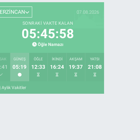
ERZİNCAN
07.08.2026
SONRAKI VAKTE KALAN
05:45:57
Öğle Namazı
SAK
GÜNEŞ
ÖĞLE
İKINDI
AKŞAM
YATSI
:41
05:19
12:33
16:24
19:37
21:08
Aylık Vakitler