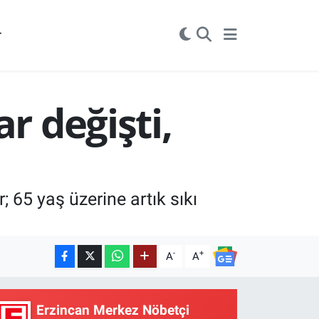
r
r değişti,
; 65 yaş üzerine artık sıkı
-
+
A
A
Erzincan Merkez Nöbetçi