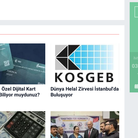
İM
03
Özel Dijital Kart
Dünya Helal Zirvesi İstanbul'da
Biliyor muydunuz?
Buluşuyor