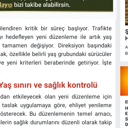
gilendiren kritik bir süreç başlıyor. Trafikte
Ş
yı hedefleyen yeni düzenleme ile artık yaş
H
ı tamamen değişiyor. Direksiyon başındaki
A
ak, özellikle belirli yaş grubundaki sürücüler
B
H
 yeni kriterleri beraberinde getiriyor. İşte
:
aş sınırı ve sağlık kontrolü
udan etkileyecek olan yeni düzenleme için
E
n taslak uygulamaya göre, ehliyet yenileme
H
k gösterecek. Bu düzenlemenin temel amacı,
E
S
ülerin sağlık durumlarını düzenli olarak takip
D