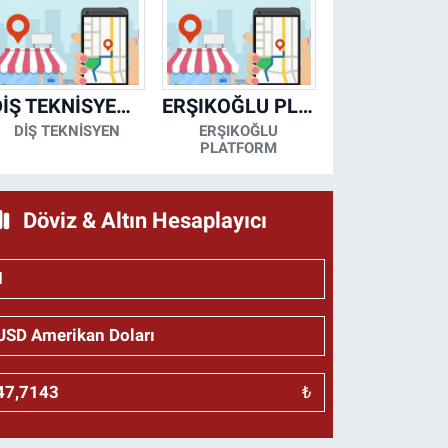
DİŞ TEKNİSYENİ- MESUT KORKMAZ
ERŞIKOĞLU PLATFORM
DİŞ TEKNİSYEN
ERŞIKOĞLU
PLATFORM
Döviz & Altın Hesaplayıcı
₺