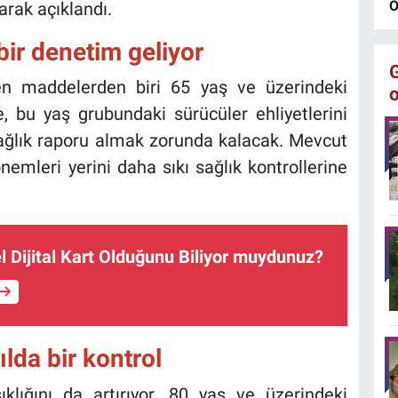
O
arak açıklandı.
bir denetim geliyor
n maddelerden biri 65 yaş ve üzerindeki
, bu yaş grubundaki sürücüler ehliyetlerini
 sağlık raporu almak zorunda kalacak. Mevcut
emleri yerini daha sıkı sağlık kontrollerine
l Dijital Kart Olduğunu Biliyor muydunuz?
ılda bir kontrol
klığını da artırıyor. 80 yaş ve üzerindeki