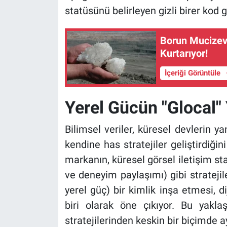
statüsünü belirleyen gizli birer kod 
Borun Mucizev
Kurtarıyor!
İçeriği Görüntüle
Yerel Gücün "Glocal" 
Bilimsel veriler, küresel devlerin y
kendine has stratejiler geliştirdiğin
markanın, küresel görsel iletişim sta
ve deneyim paylaşımı) gibi stratejile
yerel güç) bir kimlik inşa etmesi, d
biri olarak öne çıkıyor. Bu yakla
stratejilerinden keskin bir biçimde ay