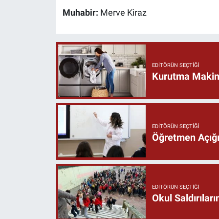
Muhabir:
Merve Kiraz
EDITÖRÜN SEÇTIĞI
Kurutma Makine
EDITÖRÜN SEÇTIĞI
Öğretmen Açığı 
EDITÖRÜN SEÇTIĞI
Okul Saldırıla