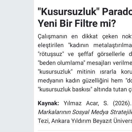
"Kusursuzluk" Parad
Yeni Bir Filtre mi?
Çalışmanın en dikkat çeken nokta
eleştirilen "kadının metalaştırı
"rötuşsuz" ve şeffaf görsellerle d
"beden olumlama" mesajları verilmes
"kusursuzluk" mitinin ısrarla k
medyanın kadın güzelliğini hem "do
"kusursuzluk baskısı" altında tutan çi
Kaynak:
Yılmaz Acar, S. (2026
Markalarının Sosyal Medya Stratejile
Tezi, Ankara Yıldırım Beyazıt Üniver