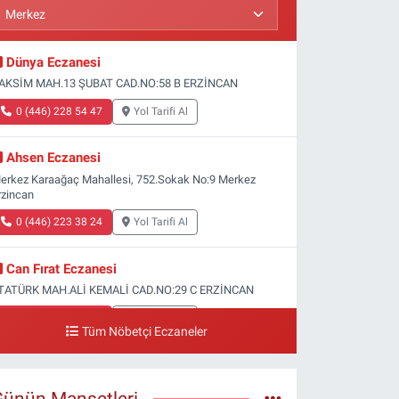
Dünya Eczanesi
AKSİM MAH.13 ŞUBAT CAD.NO:58 B ERZİNCAN
0 (446) 228 54 47
Yol Tarifi Al
Ahsen Eczanesi
erkez Karaağaç Mahallesi, 752.Sokak No:9 Merkez
rzincan
0 (446) 223 38 24
Yol Tarifi Al
Can Fırat Eczanesi
TATÜRK MAH.ALİ KEMALİ CAD.NO:29 C ERZİNCAN
0 (446) 212 00 77
Yol Tarifi Al
Tüm Nöbetçi Eczaneler
Gazi Eczanesi
aşbağlar Mahallesi, Hacı Ali Akın Caddesi, No:41 Zemin
Günün Manşetleri