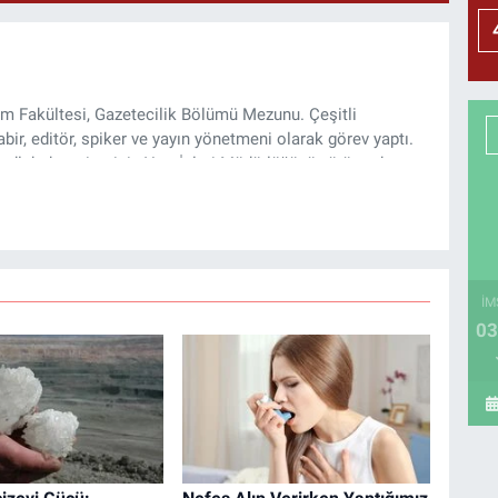
şim Fakültesi, Gazetecilik Bölümü Mezunu. Çeşitli
ir, editör, spiker ve yayın yönetmeni olarak görev yaptı.
lı haber sitesinin Yazı İşleri Müdürlüğünü yürütmekte.
İM
03