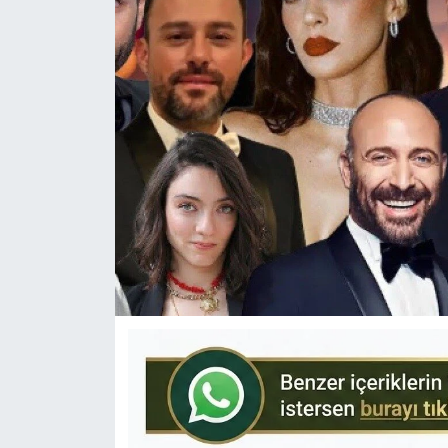
KÜLTÜR-SANAT
Yerel Haber
Politika
SPOR
YAŞAM
RESMİ İLAN