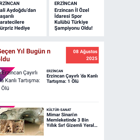
RZINCAN
ERZINCAN
ürdürüyor.
ali Aydoğdu’dan
Erzincan İl Özel
aşarılı
İdaresi Spor
aratecilere
Kulübü Türkiye
ürpriz Hediye
Şampiyonu Oldu!
Geçen Yıl Bugün n
08 Ağustos
oldu
2025
ERZINCAN
Erzincan Çayırlı ’da Kanlı
Tartışma: 1 Ölü
KÜLTÜR-SANAT
Mimar Sinan’ın
Memleketinde 3 Bin
Yıllık Sır! Gizemli Yeraltı
Şehri Ağırnas