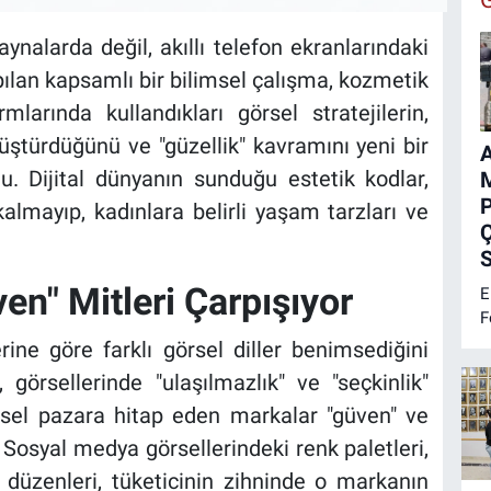
:
aynalarda değil, akıllı telefon ekranlarındaki
apılan kapsamlı bir bilimsel çalışma, kozmetik
larında kullandıkları görsel stratejilerin,
önüştürdüğünü ve "güzellik" kavramını yeni bir
du. Dijital dünyanın sunduğu estetik kodlar,
M
lmayıp, kadınlara belirli yaşam tarzları ve
Ç
S
ven" Mitleri Çarpışıyor
E
F
e
rine göre farklı görsel diller benimsediğini
M
görsellerinde "ulaşılmazlık" ve "seçkinlik"
k
tlesel pazara hitap eden markalar "güven" ve
y
g
 Sosyal medya görsellerindeki renk paletleri,
k
 düzenleri, tüketicinin zihninde o markanın
p