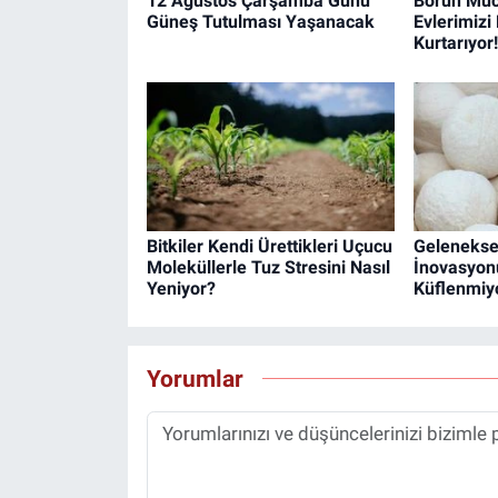
12 Ağustos Çarşamba Günü
Borun Muc
Güneş Tutulması Yaşanacak
Evlerimizi
Kurtarıyor!
Bitkiler Kendi Ürettikleri Uçucu
Gelenekse
Moleküllerle Tuz Stresini Nasıl
İnovasyon
Yeniyor?
Küflenmiy
Yorumlar