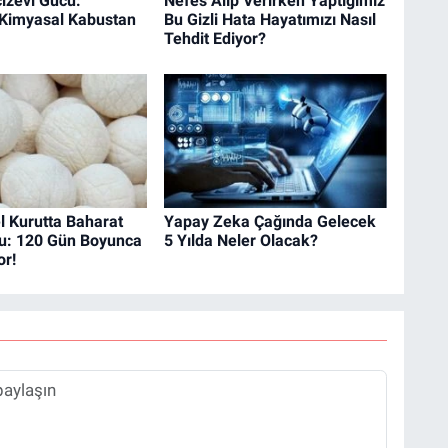
izevi Gücü:
Nefes Alıp Verirken Yaptığımız
 Kimyasal Kabustan
Bu Gizli Hata Hayatımızı Nasıl
Tehdit Ediyor?
l Kurutta Baharat
Yapay Zeka Çağında Gelecek
u: 120 Gün Boyunca
5 Yılda Neler Olacak?
or!