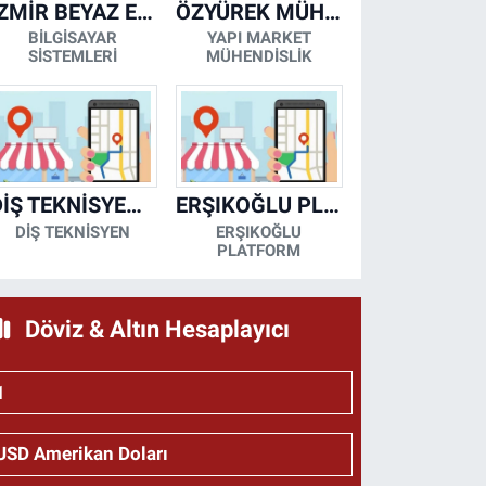
İZMİR BEYAZ EŞYA KLİMA KOMBİ SERVİSİ
ÖZYÜREK MÜHENDİSLİK
BİLGİSAYAR
YAPI MARKET
SİSTEMLERİ
MÜHENDİSLİK
DİŞ TEKNİSYENİ- MESUT KORKMAZ
ERŞIKOĞLU PLATFORM
DİŞ TEKNİSYEN
ERŞIKOĞLU
PLATFORM
Döviz & Altın Hesaplayıcı