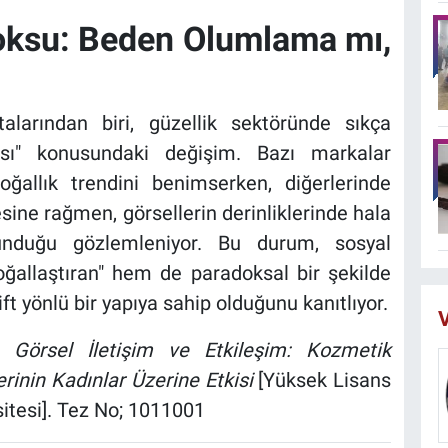
oksu: Beden Olumlama mı,
larından biri, güzellik sektöründe sıkça
lması" konusundaki değişim. Bazı markalar
oğallık trendini benimserken, diğerlerinde
ine rağmen, görsellerin derinliklerinde hala
orunduğu gözlemleniyor. Bu durum, sosyal
ğallaştıran" hem de paradoksal bir şekilde
ft yönlü bir yapıya sahip olduğunu kanıtlıyor.
V
).
Görsel İletişim ve Etkileşim: Kozmetik
rinin Kadınlar Üzerine Etkisi
[Yüksek Lisans
sitesi]. Tez No; 1011001