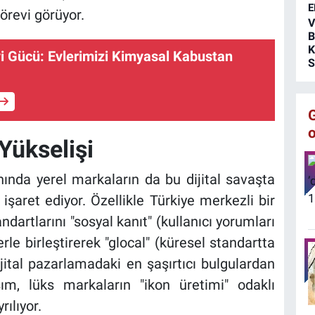
E
s
görevi görüyor.
V
B
K
i Gücü: Evlerimizi Kimyasal Kabustan
S
Yükselişi
anında yerel markaların da bu dijital savaşta
i işaret ediyor. Özellikle Türkiye merkezli bir
ndartlarını "sosyal kanıt" (kullanıcı yorumları
rle birleştirerek "glocal" (küresel standartta
ijital pazarlamadaki en şaşırtıcı bulgulardan
şım, lüks markaların "ikon üretimi" odaklı
rılıyor.