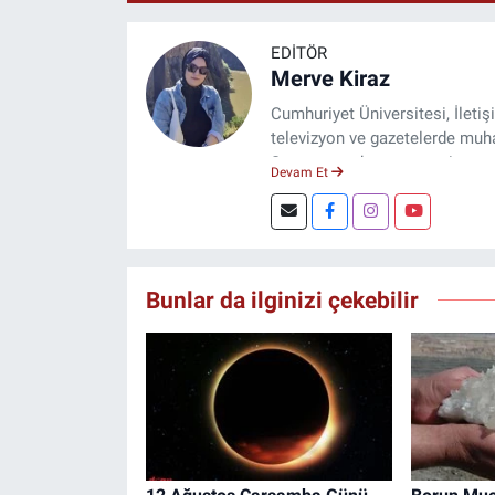
EDITÖR
Merve Kiraz
Cumhuriyet Üniversitesi, İleti
televizyon ve gazetelerde muhab
Şuan, www.dogugazetesi.com ad
Devam Et
Bunlar da ilginizi çekebilir