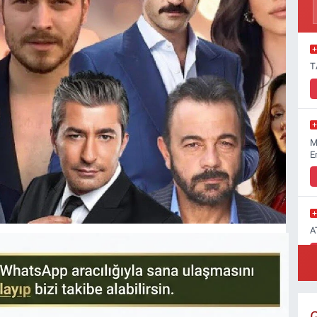
T
M
E
A
B