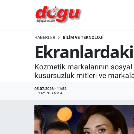
ERZINCAN
HABERLER
BİLİM VE TEKNOLOJİ
GÜNDEM
Ekranlardaki
ERZİNCAN FOTOĞRAFLARI
Kozmetik markalarının sosyal me
SAĞLIK
kusursuzluk mitleri ve markalar
EĞİTİM
05.07.2026 - 11:52
YAYINLANMA
EKONOMİ
Bilim, teknoloji
GENEL