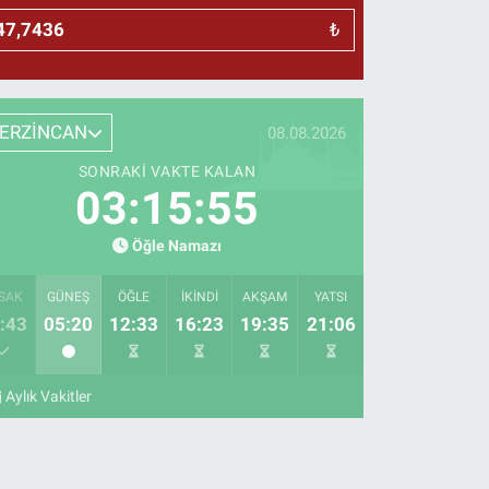
₺
ERZİNCAN
08.08.2026
SONRAKI VAKTE KALAN
03:15:54
Öğle Namazı
SAK
GÜNEŞ
ÖĞLE
İKINDI
AKŞAM
YATSI
:43
05:20
12:33
16:23
19:35
21:06
Aylık Vakitler