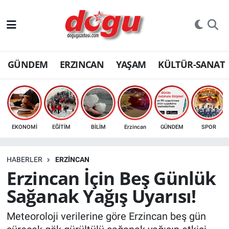
ERZINCAN
GÜNDEM
ERZINCAN
YAŞAM
KÜLTÜR-SANAT
GÜNDEM
ERZİNCAN FOTOĞRAFLARI
SAĞLIK
EKONOMİ
EĞİTİM
BİLİM
Erzincan
GÜNDEM
SPOR
EĞİTİM
HABERLER
ERZINCAN
EKONOMİ
Erzincan İçin Beş Günlük
Sağanak Yağış Uyarısı!
Bilim, teknoloji
Meteoroloji verilerine göre Erzincan beş gün
GENEL