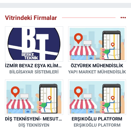
Vitrindeki Firmalar
İZMİR BEYAZ EŞYA KLİMA KOMBİ SERVİSİ
ÖZYÜREK MÜHENDİSLİK
BİLGİSAYAR SİSTEMLERİ
YAPI MARKET MÜHENDİSLİK
DİŞ TEKNİSYENİ- MESUT KORKMAZ
ERŞIKOĞLU PLATFORM
DİŞ TEKNİSYEN
ERŞIKOĞLU PLATFORM