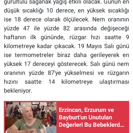
gürültülü sağanak yağış etkili olacak. Günün en
düşük sıcaklığı 10 derece, en yüksek sıcaklığı
ise 18 derece olarak ölçülecek. Nem oranının
yüzde 47 ile yüzde 82 arasında değişeceği
haftanın ilk gününde, rüzgar hızı saatte 9
kilometreye kadar çıkacak. 19 Mayıs Salı günü
ise termometreler biraz daha gerileyerek en
yüksek 17 dereceyi gösterecek. Salı günü nem
oranının yüzde 87'ye yükselmesi ve rüzgarın
hızını saatte 14 kilometreye ulaştırması
bekleniyor.
Erzincan, Erzurum ve
Bayburt'un Unutulan
Değerleri Bu Bebeklerde
Yaşıyor! (VİDEO)