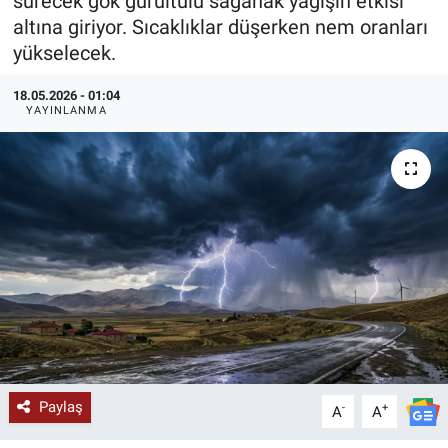
sürecek gök gürültülü sağanak yağışın etkisi
altına giriyor. Sıcaklıklar düşerken nem oranları
KÜLTÜR-SANAT
yükselecek.
Yerel Haber
18.05.2026 - 01:04
YAYINLANMA
Politika
SPOR
YAŞAM
RESMİ İLAN
Paylaş
-
+
A
A