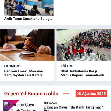
Akıllı Tarım Çocuklarla Buluştu
EKONOMİ
EĞİTİM
Geciken Emekli Maaşına
Okul Saldırılarına Karşı
Yargıtay'dan Faiz Kararı
Meclis Raporu Tamamlandı
Geçen Yıl Bugün n oldu
08 Ağustos 2025
ERZINCAN
Erzincan Çayırlı ’da Kanlı Tartışma: 1