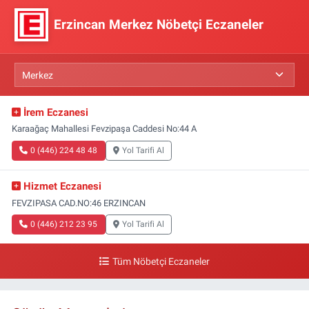
Erzincan Merkez Nöbetçi Eczaneler
İrem Eczanesi
Karaağaç Mahallesi Fevzipaşa Caddesi No:44 A
0 (446) 224 48 48
Yol Tarifi Al
Hizmet Eczanesi
FEVZIPASA CAD.NO:46 ERZINCAN
0 (446) 212 23 95
Yol Tarifi Al
Tüm Nöbetçi Eczaneler