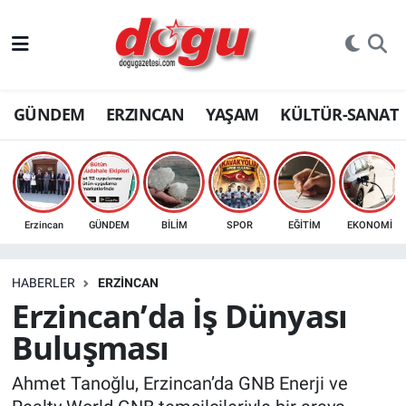
ERZINCAN
GÜNDEM
ERZINCAN
YAŞAM
KÜLTÜR-SANAT
GÜNDEM
ERZİNCAN FOTOĞRAFLARI
SAĞLIK
Erzincan
GÜNDEM
BİLİM
SPOR
EĞİTİM
EKONOMİ
EĞİTİM
HABERLER
ERZINCAN
EKONOMİ
Erzincan’da İş Dünyası
Buluşması
Bilim, teknoloji
Ahmet Tanoğlu, Erzincan’da GNB Enerji ve
GENEL