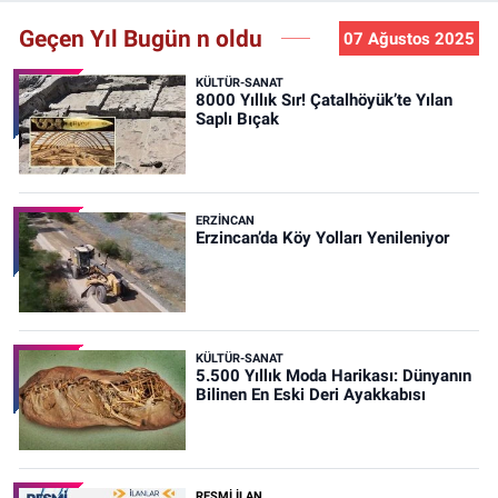
Geçen Yıl Bugün n oldu
07 Ağustos 2025
KÜLTÜR-SANAT
8000 Yıllık Sır! Çatalhöyük’te Yılan
Saplı Bıçak
ERZINCAN
Erzincan’da Köy Yolları Yenileniyor
KÜLTÜR-SANAT
5.500 Yıllık Moda Harikası: Dünyanın
Bilinen En Eski Deri Ayakkabısı
RESMİ İLAN