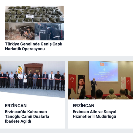
Türkiye Genelinde Geniş Çaplı
Narkotik Operasyonu
ERZINCAN
ERZINCAN
Erzincan'da Kahraman
Erzincan Aile ve Sosyal
Tanoğlu Camii Dualarla
Hizmetler İl Müdürlüğü
İbadete Açıldı