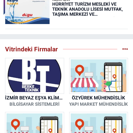
HÜRRİYET TURİZM MESLEKİ VE
TEKNİK ANADOLU LİSESİ MUTFAK,
TAŞIMA MERKEZİ VE
YEMEKHANELERİNİN TEMİZLİĞİ İŞİ
(RESMİ İLAN)
Vitrindeki Firmalar
İZMİR BEYAZ EŞYA KLİMA KOMBİ SERVİSİ
ÖZYÜREK MÜHENDİSLİK
BİLGİSAYAR SİSTEMLERİ
YAPI MARKET MÜHENDİSLİK