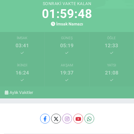
SONRAKI VAKTE KALAN
01:59:48
İmsak Namazı
İMSAK
GÜNEŞ
ÖĞLE
03:41
05:19
12:33
İKINDI
AKŞAM
YATSI
16:24
19:37
21:08
Aylık Vakitler