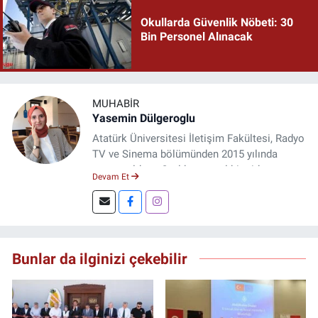
Okullarda Güvenlik Nöbeti: 30
Bin Personel Alınacak
MUHABIR
Yasemin Dülgeroglu
Atatürk Üniversitesi İletişim Fakültesi, Radyo
TV ve Sinema bölümünden 2015 yılında
mezun oldum. 3 yıl kurumsal bir şirkette
Devam Et
çalıştım. Şu an Erzincan'da
DoğuGazetesi.com internet haber sitesinde
muhabirlik yapıyor ve içerik üretiyorum.
Bunlar da ilginizi çekebilir