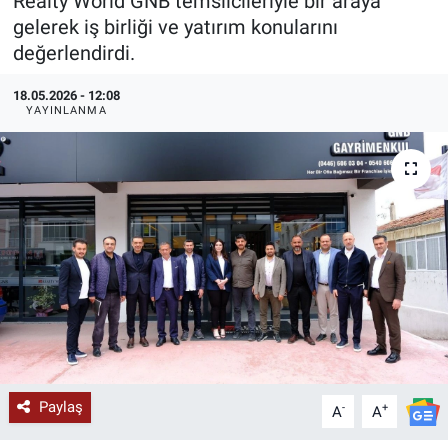
Realty World GNB temsilcileriyle bir araya
gelerek iş birliği ve yatırım konularını
KÜLTÜR-SANAT
değerlendirdi.
Yerel Haber
18.05.2026 - 12:08
YAYINLANMA
Politika
SPOR
YAŞAM
RESMİ İLAN
Paylaş
-
+
A
A