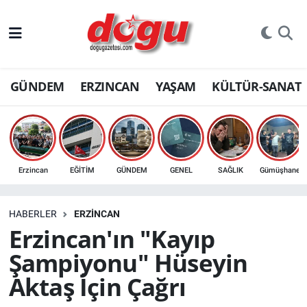
ERZINCAN
GÜNDEM
ERZINCAN
YAŞAM
KÜLTÜR-SANAT
GÜNDEM
ERZİNCAN FOTOĞRAFLARI
SAĞLIK
Erzincan
EĞİTİM
GÜNDEM
GENEL
SAĞLIK
Gümüşhane
EĞİTİM
HABERLER
ERZINCAN
EKONOMİ
Erzincan'ın "Kayıp
Şampiyonu" Hüseyin
Bilim, teknoloji
Aktaş İçin Çağrı
GENEL