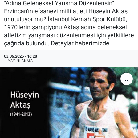
"Adına Geleneksel Yarışma Düzenlensin"
Erzincan'ın efsanevi milli atleti Hüseyin Aktaş
KÜLTÜR-SANAT
unutuluyor mu? İstanbul Kemah Spor Kulübü,
1970'lerin şampiyonu Aktaş adına geleneksel
Yerel Haber
atletizm yarışması düzenlenmesi için yetkililere
çağrıda bulundu. Detaylar haberimizde.
Politika
03.06.2026 - 16:20
SPOR
YAYINLANMA
YAŞAM
RESMİ İLAN