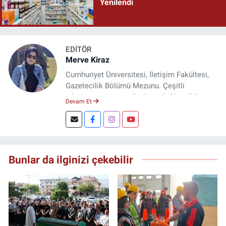
Yenilendi
EDITÖR
Merve Kiraz
Cumhuriyet Üniversitesi, İletişim Fakültesi,
Gazetecilik Bölümü Mezunu. Çeşitli
televizyon ve gazetelerde muhabir, editör,
Devam Et
spiker ve yayın yönetmeni olarak görev yaptı.
Şuan, www.dogugazetesi.com adlı haber
sitesinin Yazı İşleri Müdürlüğünü yürütmekte.
Bunlar da ilginizi çekebilir