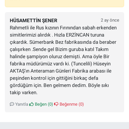
HÜSAMETTIN ŞENER
2 ay önce
Rahmetli ile Rus kızının Fırınından sabah erkenden
simitlerimizi alırdık . Hızla ERZİNCAN turuna
çıkardık. Sümerbank Bez fabrikasında da beraber
çalışırken .Sende gel Bizim guruba katıl Takım
halinde şampiyon oluruz demişti. Ama öyle Bir
fabrika müdürümüz vardı ki. (Tuncelili) Hüseyin
AKTAŞ'ın Anteraman Günleri Fabrika arabası ile
peşinden kontrol için gittiğini birkaç defa
gördüğüm için. Ben gelmem dedim. Böyle sıkı
takip varken.
Yanıtla
Beğen (
0
)
Beğenme (
0
)