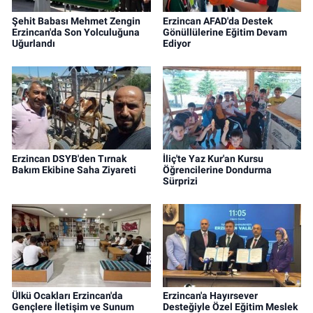
Şehit Babası Mehmet Zengin
Erzincan AFAD'da Destek
Erzincan'da Son Yolculuğuna
Gönüllülerine Eğitim Devam
Uğurlandı
Ediyor
Erzincan DSYB'den Tırnak
İliç'te Yaz Kur'an Kursu
Bakım Ekibine Saha Ziyareti
Öğrencilerine Dondurma
Sürprizi
Ülkü Ocakları Erzincan'da
Erzincan'a Hayırsever
Gençlere İletişim ve Sunum
Desteğiyle Özel Eğitim Meslek