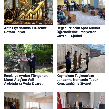
Altın Fiyatlarında Yükselme
Değer Erzincan Spor Kulübü
Devam Ediyor!
Öğrencilerine Emniyetten
Güvenlik Eğitimi
Emekliye Ayrılan Tümgeneral
Kaymakam Taşkıran’dan
Murat Ataç’tan Vali
Jandarma Komando Tabur
Aydoğdu’ya Veda Ziyareti
Komutanlığına Ziyaret