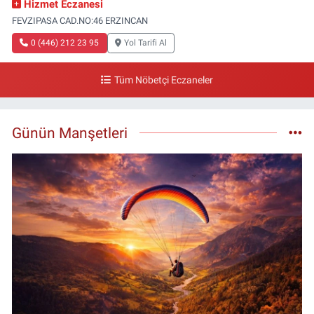
Hizmet Eczanesi
FEVZIPASA CAD.NO:46 ERZINCAN
0 (446) 212 23 95
Yol Tarifi Al
Tüm Nöbetçi Eczaneler
Günün Manşetleri