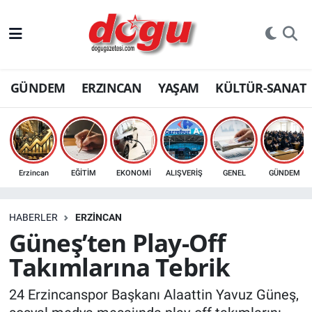
ERZINCAN
GÜNDEM
ERZINCAN
YAŞAM
KÜLTÜR-SANAT
GÜNDEM
ERZİNCAN FOTOĞRAFLARI
SAĞLIK
Erzincan
EĞİTİM
EKONOMİ
ALIŞVERİŞ
GENEL
GÜNDEM
EĞİTİM
HABERLER
ERZINCAN
EKONOMİ
Güneş’ten Play-Off
Takımlarına Tebrik
Bilim, teknoloji
24 Erzincanspor Başkanı Alaattin Yavuz Güneş,
GENEL