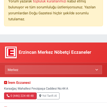
Yorum yazarak
topluluk kurallarımızı
kabul etmiş
bulunuyor ve tüm sorumluluğu üstleniyorsunuz. Yazılan
yorumlardan Doğu Gazetesi hiçbir şekilde sorumlu
tutulamaz.
Erzincan Merkez Nöbetçi Eczaneler
İrem Eczanesi
Karaağaç Mahallesi Fevzipaşa Caddesi No:44 A
0 (446) 224 48 48
Yol Tarifi Al