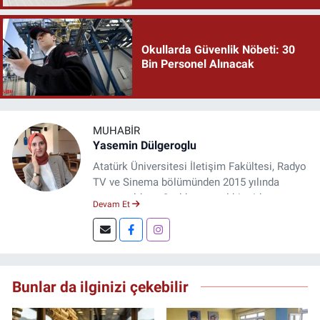
Okullarda Güvenlik Nöbeti: 30
Bin Personel Alınacak
MUHABIR
Yasemin Dülgeroglu
Atatürk Üniversitesi İletişim Fakültesi, Radyo
TV ve Sinema bölümünden 2015 yılında
mezun oldum. 3 yıl kurumsal bir şirkette
Devam Et
çalıştım. Şu an Erzincan'da
DoğuGazetesi.com internet haber sitesinde
muhabirlik yapıyor ve içerik üretiyorum.
Bunlar da ilginizi çekebilir