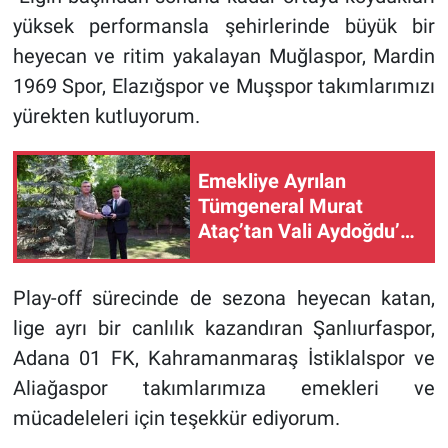
yüksek performansla şehirlerinde büyük bir
heyecan ve ritim yakalayan Muğlaspor, Mardin
1969 Spor, Elazığspor ve Muşspor takımlarımızı
yürekten kutluyorum.
Emekliye Ayrılan
Tümgeneral Murat
Ataç’tan Vali Aydoğdu’ya
Veda Ziyareti
Play-off sürecinde de sezona heyecan katan,
lige ayrı bir canlılık kazandıran Şanlıurfaspor,
Adana 01 FK, Kahramanmaraş İstiklalspor ve
Aliağaspor takımlarımıza emekleri ve
mücadeleleri için teşekkür ediyorum.