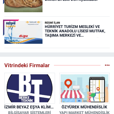
RESMİ İLAN
HÜRRİYET TURİZM MESLEKİ VE
TEKNİK ANADOLU LİSESİ MUTFAK,
TAŞIMA MERKEZİ VE
YEMEKHANELERİNİN TEMİZLİĞİ İŞİ
(RESMİ İLAN)
Vitrindeki Firmalar
İZMİR BEYAZ EŞYA KLİMA KOMBİ SERVİSİ
ÖZYÜREK MÜHENDİSLİK
BİLGİSAYAR SİSTEMLERİ
YAPI MARKET MÜHENDİSLİK