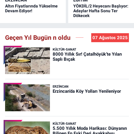
Altın Fiyatlarında Yükselme
YÖKDİL/2 Heyecanı Başlıyor:
Devam Ediyor!
Adaylar Hafta Sonu Ter
Dökecek
Geçen Yıl Bugün n oldu
07 Ağustos 2025
KÜLTÜR-SANAT
8000 Yıllık Sır! Çatalhöyük’te Yılan
Saplı Bıçak
ERZINCAN
Erzincan’da Köy Yolları Yenileniyor
KÜLTÜR-SANAT
5.500 Yıllık Moda Harikası: Dünyanın
Bilinen En Eski Deri Ayakkabısı