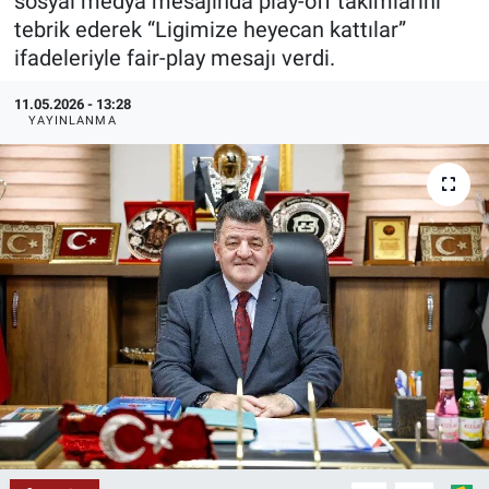
sosyal medya mesajında play-off takımlarını
tebrik ederek “Ligimize heyecan kattılar”
KÜLTÜR-SANAT
ifadeleriyle fair-play mesajı verdi.
Yerel Haber
11.05.2026 - 13:28
YAYINLANMA
Politika
SPOR
YAŞAM
RESMİ İLAN