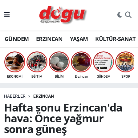
ERZINCAN
GÜNDEM
ERZINCAN
YAŞAM
KÜLTÜR-SANAT
GÜNDEM
ERZİNCAN FOTOĞRAFLARI
SAĞLIK
EKONOMİ
EĞİTİM
BİLİM
Erzincan
GÜNDEM
SPOR
EĞİTİM
HABERLER
ERZINCAN
EKONOMİ
Hafta sonu Erzincan'da
hava: Önce yağmur
Bilim, teknoloji
sonra güneş
GENEL