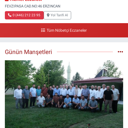
FEVZIPASA CAD.NO:46 ERZINCAN
0 (446) 212 23 95
Yol Tarifi Al
Tüm Nöbetçi Eczaneler
Günün Manşetleri