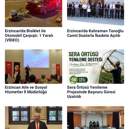
Erzincan’da Bisiklet ile
Erzincan'da Kahraman Tanoğlu
Otomobil Çarpıştı: 1 Yaralı
Camii Dualarla İbadete Açıldı
(VİDEO)
Erzincan Aile ve Sosyal
Sera Örtüsü Yenileme
Hizmetler İl Müdürlüğü
Projesinde Başvuru Süresi
Uzatıldı