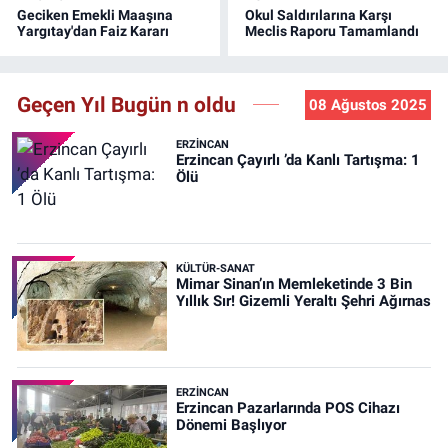
Geciken Emekli Maaşına
Okul Saldırılarına Karşı
Yargıtay'dan Faiz Kararı
Meclis Raporu Tamamlandı
Geçen Yıl Bugün n oldu
08 Ağustos 2025
ERZINCAN
Erzincan Çayırlı ’da Kanlı Tartışma: 1
Ölü
KÜLTÜR-SANAT
Mimar Sinan’ın Memleketinde 3 Bin
Yıllık Sır! Gizemli Yeraltı Şehri Ağırnas
ERZINCAN
Erzincan Pazarlarında POS Cihazı
Dönemi Başlıyor