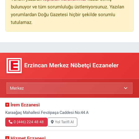
bulunuyor ve tüm sorumluluğu üstleniyorsunuz. Yazılan
yorumlardan Doğu Gazetesi hiçbir şekilde sorumlu
tutulamaz.
Erzincan Merkez Nöbetçi Eczaneler
İrem Eczanesi
Karaağaç Mahallesi Fevzipaşa Caddesi No:44 A
0 (446) 224 48 48
Yol Tarifi Al
Hizmet Eczanesi