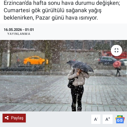
Erzincan'da hafta sonu hava durumu değişken;
Cumartesi gök gürültülü sağanak yağış
KÜLTÜR-SANAT
beklenirken, Pazar günü hava ısınıyor.
Yerel Haber
16.05.2026 - 01:01
YAYINLANMA
Politika
SPOR
YAŞAM
RESMİ İLAN
Paylaş
-
+
A
A