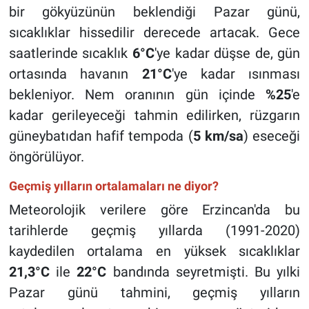
bir gökyüzünün beklendiği Pazar günü,
sıcaklıklar hissedilir derecede artacak. Gece
saatlerinde sıcaklık
6°C
'ye kadar düşse de, gün
ortasında havanın
21°C
'ye kadar ısınması
bekleniyor. Nem oranının gün içinde
%25
'e
kadar gerileyeceği tahmin edilirken, rüzgarın
güneybatıdan hafif tempoda (
5 km/sa
) eseceği
öngörülüyor.
Geçmiş yılların ortalamaları ne diyor?
Meteorolojik verilere göre Erzincan'da bu
tarihlerde geçmiş yıllarda (1991-2020)
kaydedilen ortalama en yüksek sıcaklıklar
21,3°C
ile
22°C
bandında seyretmişti. Bu yılki
Pazar günü tahmini, geçmiş yılların