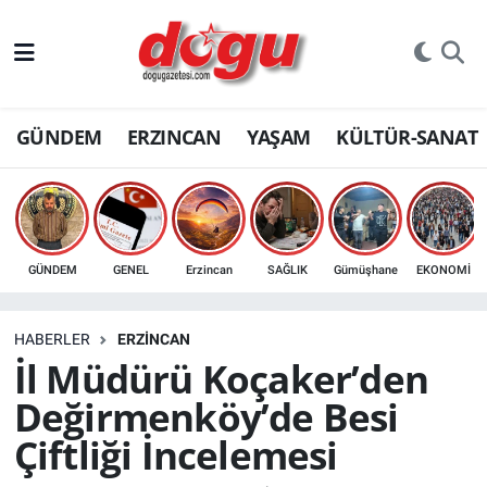
ERZINCAN
GÜNDEM
ERZINCAN
YAŞAM
KÜLTÜR-SANAT
GÜNDEM
ERZİNCAN FOTOĞRAFLARI
SAĞLIK
GÜNDEM
GENEL
Erzincan
SAĞLIK
Gümüşhane
EKONOMİ
EĞİTİM
HABERLER
ERZINCAN
EKONOMİ
İl Müdürü Koçaker’den
Değirmenköy’de Besi
Bilim, teknoloji
Çiftliği İncelemesi
GENEL