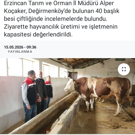
Erzincan Tarım ve Orman İl Müdürü Alper
Koçaker, Değirmenköy’de bulunan 40 başlık
KÜLTÜR-SANAT
besi çiftliğinde incelemelerde bulundu.
Ziyarette hayvancılık üretimi ve işletmenin
Yerel Haber
kapasitesi değerlendirildi.
Politika
15.05.2026 - 09:36
YAYINLANMA
SPOR
YAŞAM
RESMİ İLAN