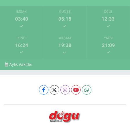
İMSAK
GÜNEŞ
ÖĞLE
03:40
05:18
12:33
İKINDI
AKŞAM
YATSI
16:24
19:38
21:09
Aylık Vakitler