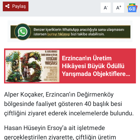
Paylaş
-
+
A
A
Erzincan'ın Üretim
Hikâyesi Büyük Ödüllü
Yarışmada Objektiflere
Yansıyor
Alper Koçaker, Erzincan’ın Değirmenköy
bölgesinde faaliyet gösteren 40 başlık besi
çiftliğini ziyaret ederek incelemelerde bulundu.
Hasan Hüseyin Ersoy’a ait işletmede
gerçekleştirilen ziyarette, çiftliğin üretim