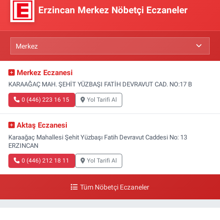
Erzincan Merkez Nöbetçi Eczaneler
Merkez Eczanesi
KARAAĞAÇ MAH. ŞEHİT YÜZBAŞI FATİH DEVRAVUT CAD. NO:17 B
0 (446) 223 16 15
Yol Tarifi Al
Aktaş Eczanesi
Karaağaç Mahallesi Şehit Yüzbaşı Fatih Devravut Caddesi No: 13
ERZINCAN
0 (446) 212 18 11
Yol Tarifi Al
Tüm Nöbetçi Eczaneler