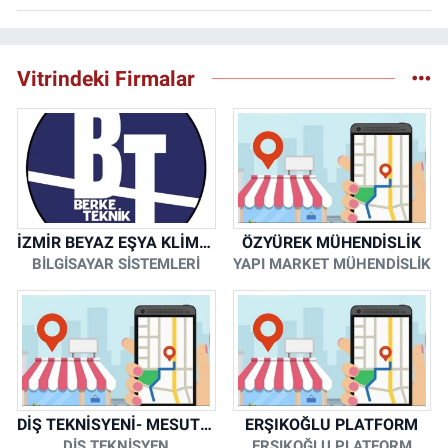
Vitrindeki Firmalar
İZMİR BEYAZ EŞYA KLİMA KOMBİ SERVİSİ
ÖZYÜREK MÜHENDİSLİK
BİLGİSAYAR SİSTEMLERİ
YAPI MARKET MÜHENDİSLİK
DİŞ TEKNİSYENİ- MESUT KORKMAZ
ERŞIKOĞLU PLATFORM
DİŞ TEKNİSYEN
ERŞIKOĞLU PLATFORM