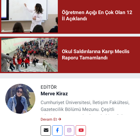
Öğretmen Açığı En Çok Olan 12
İl Açıklandı
Okul Saldırılarına Karşı Meclis
Raporu Tamamlandı
EDITÖR
Merve Kiraz
Cumhuriyet Üniversitesi, İletişim Fakültesi,
Gazetecilik Bölümü Mezunu. Çeşitli
televizyon ve gazetelerde muhabir, editör,
Devam Et
spiker ve yayın yönetmeni olarak görev yaptı.
Şuan, www.dogugazetesi.com adlı haber
sitesinin Yazı İşleri Müdürlüğünü yürütmekte.