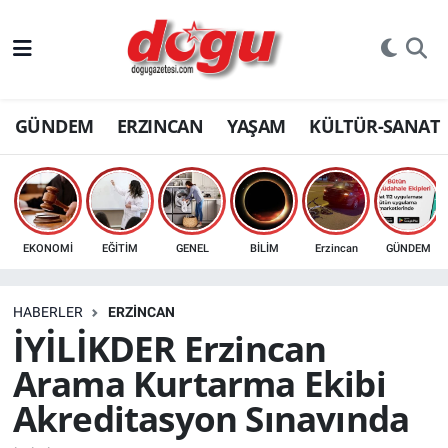
ERZINCAN
GÜNDEM
ERZINCAN
YAŞAM
KÜLTÜR-SANAT
GÜNDEM
ERZİNCAN FOTOĞRAFLARI
SAĞLIK
EKONOMİ
EĞİTİM
GENEL
BİLİM
Erzincan
GÜNDEM
EĞİTİM
HABERLER
ERZINCAN
EKONOMİ
İYİLİKDER Erzincan
Arama Kurtarma Ekibi
Bilim, teknoloji
Akreditasyon Sınavında
GENEL