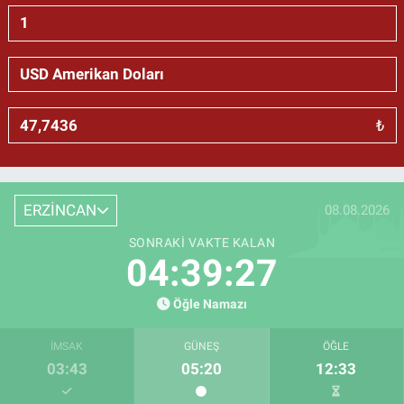
₺
ERZİNCAN
08.08.2026
SONRAKI VAKTE KALAN
04:39:26
Öğle Namazı
İMSAK
GÜNEŞ
ÖĞLE
03:43
05:20
12:33