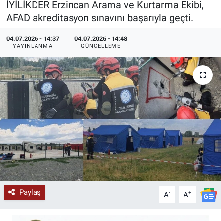
İYİLİKDER Erzincan Arama ve Kurtarma Ekibi,
AFAD akreditasyon sınavını başarıyla geçti.
KÜLTÜR-SANAT
04.07.2026 - 14:37
04.07.2026 - 14:48
Yerel Haber
YAYINLANMA
GÜNCELLEME
Politika
SPOR
YAŞAM
RESMİ İLAN
Paylaş
-
+
A
A