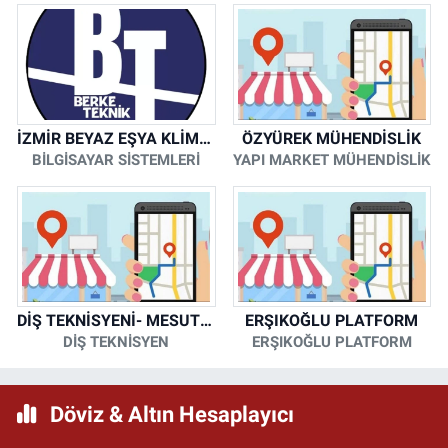
İZMİR BEYAZ EŞYA KLİMA KOMBİ SERVİSİ
ÖZYÜREK MÜHENDİSLİK
BİLGİSAYAR SİSTEMLERİ
YAPI MARKET MÜHENDİSLİK
DİŞ TEKNİSYENİ- MESUT KORKMAZ
ERŞIKOĞLU PLATFORM
DİŞ TEKNİSYEN
ERŞIKOĞLU PLATFORM
Döviz & Altın Hesaplayıcı