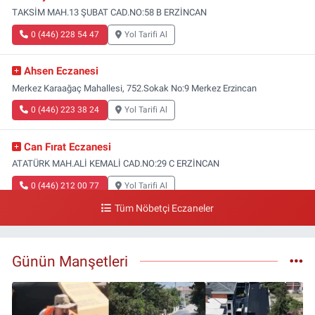
TAKSİM MAH.13 ŞUBAT CAD.NO:58 B ERZİNCAN
0 (446) 228 54 47
Yol Tarifi Al
Ahsen Eczanesi
Merkez Karaağaç Mahallesi, 752.Sokak No:9 Merkez Erzincan
0 (446) 223 38 24
Yol Tarifi Al
Can Fırat Eczanesi
ATATÜRK MAH.ALİ KEMALİ CAD.NO:29 C ERZİNCAN
0 (446) 212 00 77
Yol Tarifi Al
Tüm Nöbetçi Eczaneler
Gazi Eczanesi
Başbağlar Mahallesi, Hacı Ali Akın Caddesi, No:41 Zemin :3 Merkez
Erzincan
Günün Manşetleri
0 (446) 212 10 20
Yol Tarifi Al