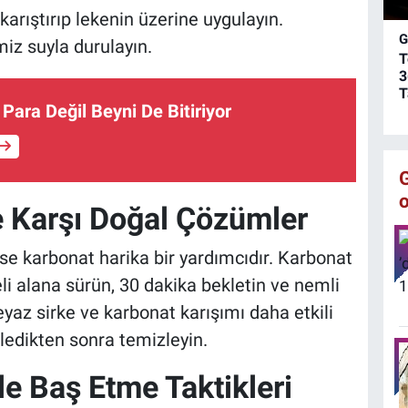
a
karıştırıp lekenin üzerine uygulayın.
c
G
iz suyla durulayın.
y
T
s
3
ç
T
o
ara Değil Beyni De Bitiriyor
e Karşı Doğal Çözümler
se karbonat harika bir yardımcıdır. Karbonat
i alana sürün, 30 dakika bekletin ve nemli
eyaz sirke ve karbonat karışımı daha etkili
kledikten sonra temizleyin.
e Baş Etme Taktikleri