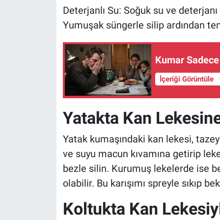
Deterjanlı Su: Soğuk su ve deterjanı 
Yumuşak süngerle silip ardından tem
Kumar Sadece P
İçeriği Görüntüle
Yatakta Kan Lekesin
Yatak kumaşındaki kan lekesi, tazey
ve suyu macun kıvamına getirip lekel
bezle silin. Kurumuş lekelerde ise b
olabilir. Bu karışımı spreyle sıkıp be
Koltukta Kan Lekesiyl