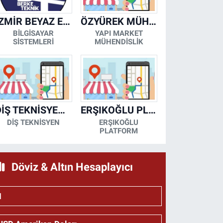
İZMİR BEYAZ EŞYA KLİMA KOMBİ SERVİSİ
ÖZYÜREK MÜHENDİSLİK
BİLGİSAYAR
YAPI MARKET
SİSTEMLERİ
MÜHENDİSLİK
DİŞ TEKNİSYENİ- MESUT KORKMAZ
ERŞIKOĞLU PLATFORM
DİŞ TEKNİSYEN
ERŞIKOĞLU
PLATFORM
Döviz & Altın Hesaplayıcı