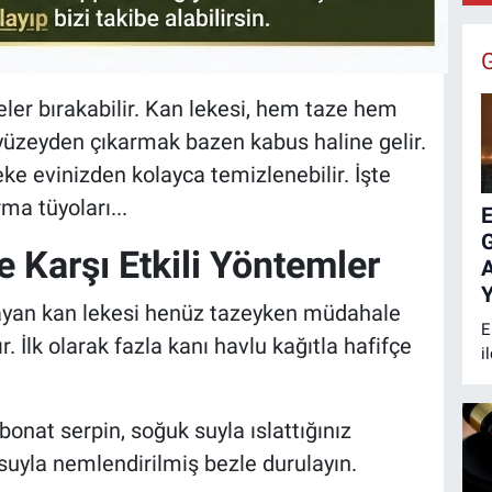
B
:
eler bırakabilir. Kan lekesi, hem taze hem
e yüzeyden çıkarmak bazen kabus haline gelir.
ke evinizden kolayca temizlenebilir. İşte
ma tüyoları...
E
 Karşı Etkili Yöntemler
A
Y
layan kan lekesi henüz tazeyken müdahale
E
r. İlk olarak fazla kanı havlu kağıtla hafifçe
i
k
B
s
onat serpin, soğuk suyla ıslattığınız
y
suyla nemlendirilmiş bezle durulayın.
m