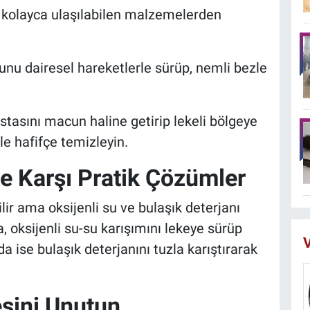
e kolayca ulaşılabilen malzemelerden
nu dairesel hareketlerle sürüp, nemli bezle
astasını macun haline getirip lekeli bölgeye
le hafifçe temizleyin.
e Karşı Pratik Çözümler
ilir ama oksijenli su ve bulaşık deterjanı
da, oksijenli su-su karışımını lekeye sürüp
V
da ise bulaşık deterjanını tuzla karıştırarak
sini Unutun