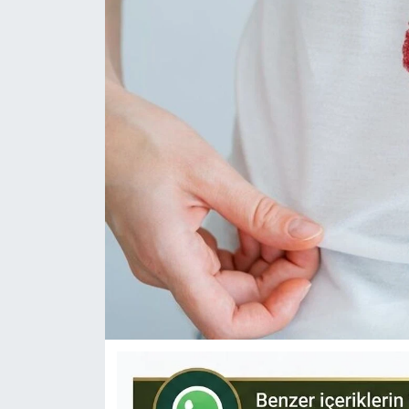
KÜLTÜR-SANAT
Yerel Haber
Politika
SPOR
YAŞAM
RESMİ İLAN