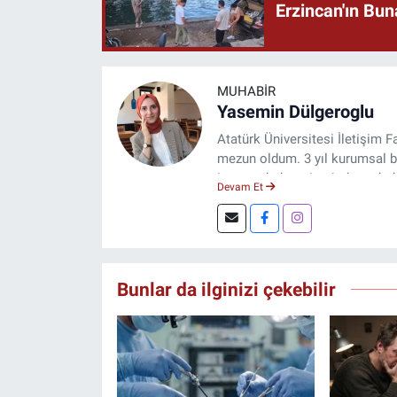
Erzincan'ın Bu
MUHABIR
Yasemin Dülgeroglu
Atatürk Üniversitesi İletişim
mezun oldum. 3 yıl kurumsal b
internet haber sitesinde muhabi
Devam Et
Bunlar da ilginizi çekebilir