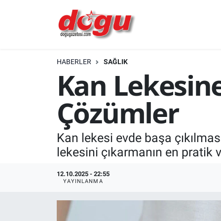
ERZINCAN
HABERLER
SAĞLIK
GÜNDEM
Kan Lekesine
ERZİNCAN FOTOĞRAFLARI
Çözümler
SAĞLIK
Kan lekesi evde başa çıkılması
EĞİTİM
lekesini çıkarmanın en pratik v
EKONOMİ
12.10.2025 - 22:55
YAYINLANMA
Bilim, teknoloji
GENEL