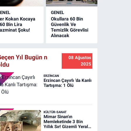
ltına alındı. Olayda
an kaybı
ENEL
GENEL
aşanmazken
er Kokan Kocaya
Okullara 60 Bin
amanlıkta büyük
60 Bin Lira
Güvenlik Ve
apta maddi hasar
azminat Şoku!
Temizlik Görevlisi
luştu.
Alınacak
Geçen Yıl Bugün n
08 Ağustos
oldu
2025
ERZINCAN
Erzincan Çayırlı ’da Kanlı
Tartışma: 1 Ölü
KÜLTÜR-SANAT
Mimar Sinan’ın
Memleketinde 3 Bin
Yıllık Sır! Gizemli Yeraltı