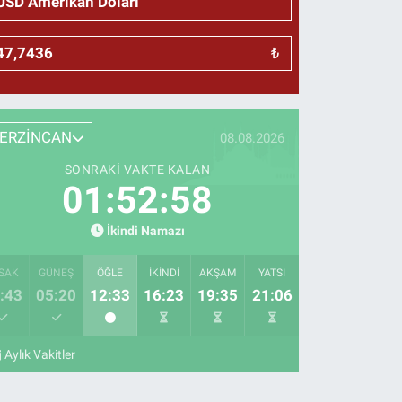
₺
ERZİNCAN
08.08.2026
SONRAKI VAKTE KALAN
01:52:57
İkindi Namazı
SAK
GÜNEŞ
ÖĞLE
İKINDI
AKŞAM
YATSI
:43
05:20
12:33
16:23
19:35
21:06
Aylık Vakitler