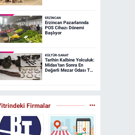
Şehri Ağırnas
ERZINCAN
Erzincan Pazarlarında
POS Cihazı Dönemi
Başlıyor
KÜLTÜR-SANAT
Tarihin Kalbine Yolculuk:
Midas’tan Sonra En
Değerli Mezar Odası T26
Tümülüsünde
itrindeki Firmalar