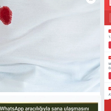
T
M
E
A