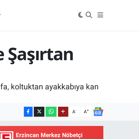
r
e Şaşırtan
şafa, koltuktan ayakkabıya kan
-
+
A
A
Erzincan Merkez Nöbetçi