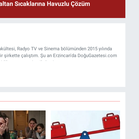
naltan Sıcaklarına Havuzlu Çözüm
 Fakültesi, Radyo TV ve Sinema bölümünden 2015 yılında
ir şirkette çalıştım. Şu an Erzincan'da DoğuGazetesi.com
rlik yapıyor ve içerik üretiyorum.