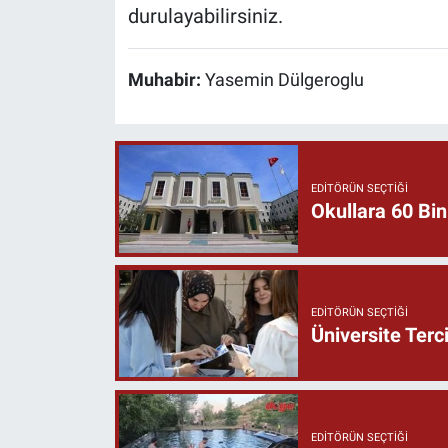
durulayabilirsiniz.
Muhabir:
Yasemin Dülgeroglu
EDITÖRÜN SEÇTIĞI
Okullara 60 Bin
EDITÖRÜN SEÇTIĞI
Üniversite Terc
EDITÖRÜN SEÇTIĞI