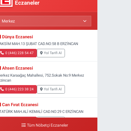
Eczaneler
Dünya Eczanesi
AKSİM MAH.13 ŞUBAT CAD.NO:58 B ERZİNCAN
0 (446) 228 54 47
Yol Tarifi Al
Ahsen Eczanesi
erkez Karaağaç Mahallesi, 752.Sokak No:9 Merkez
rzincan
0 (446) 223 38 24
Yol Tarifi Al
Can Fırat Eczanesi
TATÜRK MAH.ALİ KEMALİ CAD.NO:29 C ERZİNCAN
0 (446) 212 00 77
Yol Tarifi Al
Tüm Nöbetçi Eczaneler