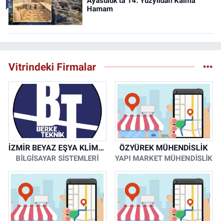
Ayasuluk’ta 14. Yüzyıldan Kalma
Hamam
Vitrindeki Firmalar
İZMİR BEYAZ EŞYA KLİMA KOMBİ SERVİSİ
ÖZYÜREK MÜHENDİSLİK
BİLGİSAYAR SİSTEMLERİ
YAPI MARKET MÜHENDİSLİK