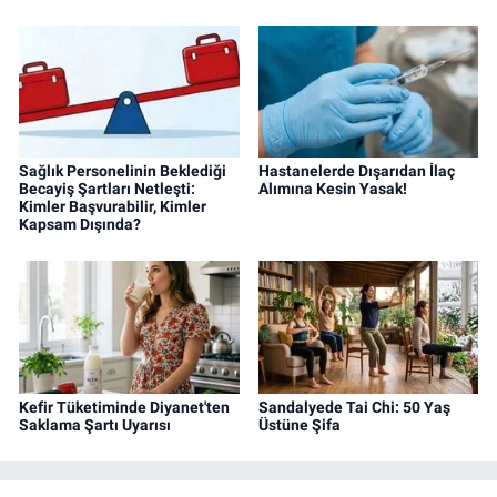
Sağlık Personelinin Beklediği
Hastanelerde Dışarıdan İlaç
Becayiş Şartları Netleşti:
Alımına Kesin Yasak!
Kimler Başvurabilir, Kimler
Kapsam Dışında?
Kefir Tüketiminde Diyanet'ten
Sandalyede Tai Chi: 50 Yaş
Saklama Şartı Uyarısı
Üstüne Şifa