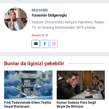
MUHABIR
Yasemin Dülgeroglu
Atatürk Üniversitesi İletişim Fakültesi, Radyo
TV ve Sinema bölümünden 2015 yılında
mezun oldum. 3 yıl kurumsal bir şirkette
Devam Et
çalıştım. Şu an Erzincan'da
DoğuGazetesi.com internet haber sitesinde
muhabirlik yapıyor ve içerik üretiyorum.
Bunlar da ilginizi çekebilir
Fıtık Tedavisinde Erken Teşhis
Kumar Sadece Para Değil
Hayat Kurtarıyor
Beyni De Bitiriyor