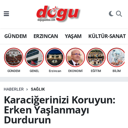
ERZINCAN
GÜNDEM
ERZINCAN
YAŞAM
KÜLTÜR-SANAT
GÜNDEM
ERZİNCAN FOTOĞRAFLARI
SAĞLIK
GÜNDEM
GENEL
Erzincan
EKONOMİ
EĞİTİM
BİLİM
EĞİTİM
HABERLER
SAĞLIK
EKONOMİ
Karaciğerinizi Koruyun:
Erken Yaşlanmayı
Bilim, teknoloji
Durdurun
GENEL