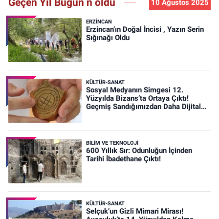
Geçen Yıl Bugün n oldu
10 Ağustos 2025
ERZINCAN
Erzincan’ın Doğal İncisi , Yazın Serin
Sığınağı Oldu
KÜLTÜR-SANAT
Sosyal Medyanın Simgesi 12.
Yüzyılda Bizans’ta Ortaya Çıktı!
Geçmiş Sandığımızdan Daha Dijital
Olabilir mi?
BİLİM VE TEKNOLOJİ
600 Yıllık Sır: Odunluğun İçinden
Tarihi İbadethane Çıktı!
KÜLTÜR-SANAT
Selçuk’un Gizli Mimari Mirası!