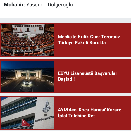
Muhabir:
Yasemin Dülgeroglu
Meclis'te Kritik Gün: Terörsüz
Türkiye Paketi Kurulda
EBYÜ Lisansüstü Başvuruları
Başladı!
AYM'den 'Koca Hanesi' Kararı:
İptal Talebine Ret