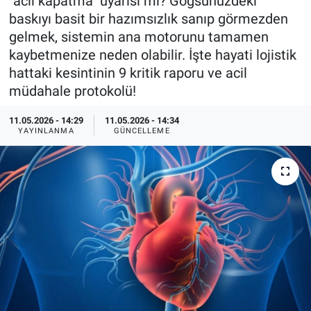
"acil kapatma" uyarısı mı? Göğsünüzdeki
baskıyı basit bir hazımsızlık sanıp görmezden
KÜLTÜR-SANAT
gelmek, sistemin ana motorunu tamamen
kaybetmenize neden olabilir. İşte hayati lojistik
Yerel Haber
hattaki kesintinin 9 kritik raporu ve acil
müdahale protokolü!
Politika
11.05.2026 - 14:29
11.05.2026 - 14:34
SPOR
YAYINLANMA
GÜNCELLEME
YAŞAM
RESMİ İLAN