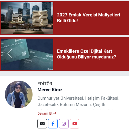
2027 Emlak Vergisi Maliyetleri
Belli Oldu!
Emeklilere Özel Dijital Kart
Olduğunu Biliyor muydunuz?
EDITÖR
Merve Kiraz
Cumhuriyet Üniversitesi, İletişim Fakültesi,
Gazetecilik Bölümü Mezunu. Çeşitli
televizyon ve gazetelerde muhabir, editör,
Devam Et
spiker ve yayın yönetmeni olarak görev yaptı.
Şuan, www.dogugazetesi.com adlı haber