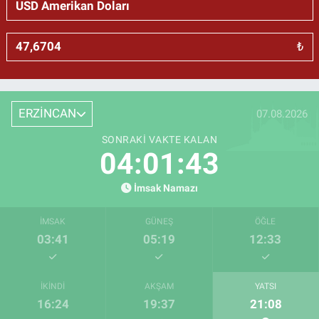
₺
ERZİNCAN
07.08.2026
SONRAKI VAKTE KALAN
04:01:42
İmsak Namazı
İMSAK
GÜNEŞ
ÖĞLE
03:41
05:19
12:33
İKINDI
AKŞAM
YATSI
16:24
19:37
21:08