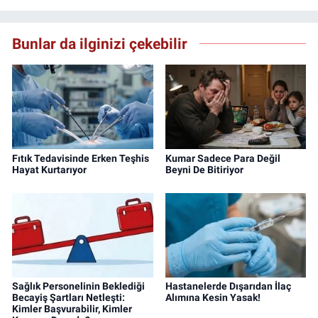
sitesinin Yazı İşleri Müdürlüğünü yürütmekte.
Bunlar da ilginizi çekebilir
Fıtık Tedavisinde Erken Teşhis
Kumar Sadece Para Değil
Hayat Kurtarıyor
Beyni De Bitiriyor
Sağlık Personelinin Beklediği
Hastanelerde Dışarıdan İlaç
Becayiş Şartları Netleşti:
Alımına Kesin Yasak!
Kimler Başvurabilir, Kimler