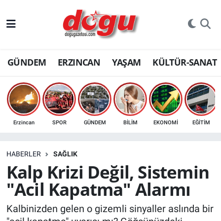
ERZINCAN
GÜNDEM
ERZINCAN
YAŞAM
KÜLTÜR-SANAT
GÜNDEM
ERZİNCAN FOTOĞRAFLARI
SAĞLIK
Erzincan
SPOR
GÜNDEM
BİLİM
EKONOMİ
EĞİTİM
EĞİTİM
HABERLER
SAĞLIK
EKONOMİ
Kalp Krizi Değil, Sistemin
"Acil Kapatma" Alarmı
Bilim, teknoloji
Kalbinizden gelen o gizemli sinyaller aslında bir
GENEL