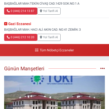
BAŞBAĞLAR MAH.TEKİN CİVAŞ CAD.1429 SOK.NO:1 A
0 (446) 214 13 87
Yol Tarifi Al
Gazi Eczanesi
BAŞBAĞLAR MAH. HACI ALİ AKIN CAD. NO:41 ZEMİN :3
0 (446) 212 10 20
Yol Tarifi Al
Tüm Nöbetçi Eczaneler
Günün Manşetleri