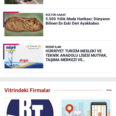
KÜLTÜR-SANAT
5.500 Yıllık Moda Harikası: Dünyanın
Bilinen En Eski Deri Ayakkabısı
RESMİ İLAN
HÜRRİYET TURİZM MESLEKİ VE
TEKNİK ANADOLU LİSESİ MUTFAK,
TAŞIMA MERKEZİ VE
YEMEKHANELERİNİN TEMİZLİĞİ İŞİ
(RESMİ İLAN)
Vitrindeki Firmalar