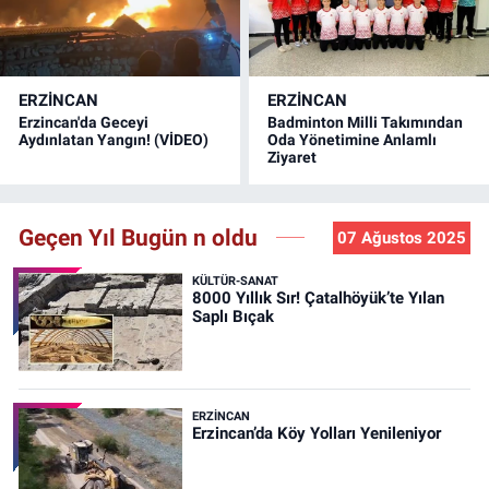
ERZINCAN
ERZINCAN
Erzincan'da Geceyi
Badminton Milli Takımından
Aydınlatan Yangın! (VİDEO)
Oda Yönetimine Anlamlı
Ziyaret
Geçen Yıl Bugün n oldu
07 Ağustos 2025
KÜLTÜR-SANAT
8000 Yıllık Sır! Çatalhöyük’te Yılan
Saplı Bıçak
ERZINCAN
Erzincan’da Köy Yolları Yenileniyor