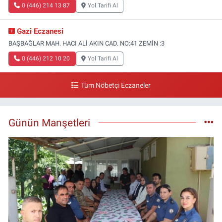
0 (446) 214 13 87
Yol Tarifi Al
Gazi Eczanesi
BAŞBAĞLAR MAH. HACI ALİ AKIN CAD. NO:41 ZEMİN :3
0 (446) 212 10 20
Yol Tarifi Al
Tüm Nöbetçi Eczaneler
Günün Manşetleri