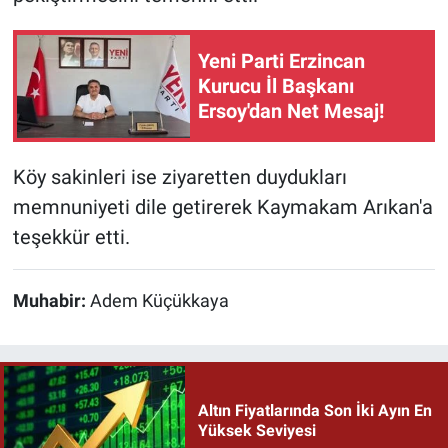
Yeni Parti Erzincan
Kurucu İl Başkanı
Ersoy'dan Net Mesaj!
Köy sakinleri ise ziyaretten duydukları
memnuniyeti dile getirerek Kaymakam Arıkan'a
teşekkür etti.
Muhabir:
Adem Küçükkaya
Altın Fiyatlarında Son İki Ayın En
Yüksek Seviyesi