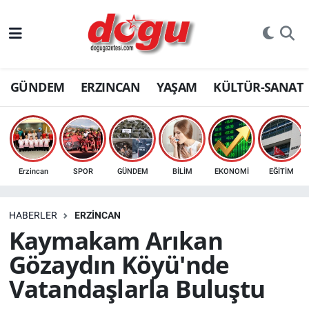
ERZINCAN
GÜNDEM
ERZINCAN
YAŞAM
KÜLTÜR-SANAT
GÜNDEM
ERZİNCAN FOTOĞRAFLARI
SAĞLIK
Erzincan
SPOR
GÜNDEM
BİLİM
EKONOMİ
EĞİTİM
EĞİTİM
HABERLER
ERZINCAN
EKONOMİ
Kaymakam Arıkan
Gözaydın Köyü'nde
Bilim, teknoloji
Vatandaşlarla Buluştu
GENEL