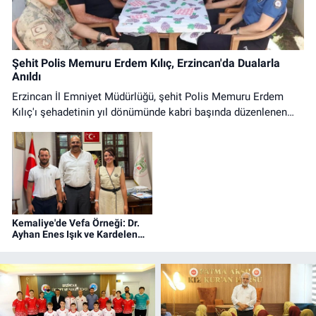
Şehit Polis Memuru Erdem Kılıç, Erzincan'da Dualarla
Anıldı
Erzincan İl Emniyet Müdürlüğü, şehit Polis Memuru Erdem
Kılıç'ı şehadetinin yıl dönümünde kabri başında düzenlenen
programla andı. Anma programına protokol üyeleri ve emniyet
personeli katıldı.
Kemaliye'de Vefa Örneği: Dr.
Ayhan Enes Işık ve Kardelen
Işık'a Fahri Hemşehrilik Beratı