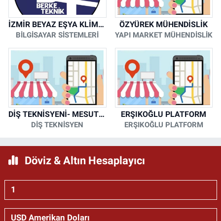
İZMİR BEYAZ EŞYA KLİMA KOMBİ SERVİSİ
ÖZYÜREK MÜHENDİSLİK
BİLGİSAYAR SİSTEMLERİ
YAPI MARKET MÜHENDİSLİK
DİŞ TEKNİSYENİ- MESUT KORKMAZ
ERŞIKOĞLU PLATFORM
DİŞ TEKNİSYEN
ERŞIKOĞLU PLATFORM
Döviz & Altın Hesaplayıcı