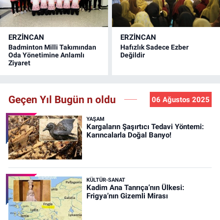
ERZINCAN
ERZINCAN
Badminton Milli Takımından
Hafızlık Sadece Ezber
Oda Yönetimine Anlamlı
Değildir
Ziyaret
Geçen Yıl Bugün n oldu
06 Ağustos 2025
YAŞAM
Kargaların Şaşırtıcı Tedavi Yöntemi:
Karıncalarla Doğal Banyo!
KÜLTÜR-SANAT
Kadim Ana Tanrıça’nın Ülkesi:
Frigya’nın Gizemli Mirası