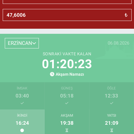
₺
ERZİNCAN
06.08.2026
SONRAKI VAKTE KALAN
01:20:23
Akşam Namazı
İMSAK
GÜNEŞ
ÖĞLE
03:40
05:18
12:33
İKINDI
AKŞAM
YATSI
16:24
19:38
21:09