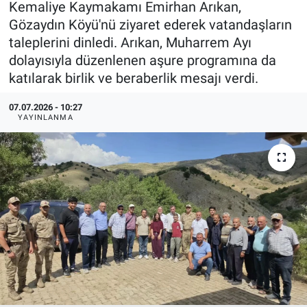
Kemaliye Kaymakamı Emirhan Arıkan,
Gözaydın Köyü'nü ziyaret ederek vatandaşların
KÜLTÜR-SANAT
taleplerini dinledi. Arıkan, Muharrem Ayı
dolayısıyla düzenlenen aşure programına da
Yerel Haber
katılarak birlik ve beraberlik mesajı verdi.
Politika
07.07.2026 - 10:27
YAYINLANMA
SPOR
YAŞAM
RESMİ İLAN