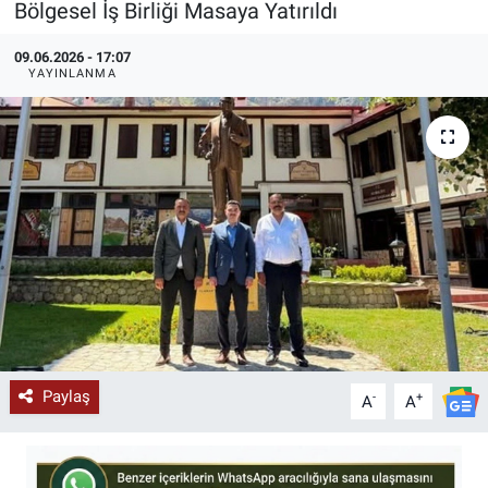
Bölgesel İş Birliği Masaya Yatırıldı
KÜLTÜR-SANAT
09.06.2026 - 17:07
YAYINLANMA
Yerel Haber
Politika
SPOR
YAŞAM
RESMİ İLAN
Paylaş
-
+
A
A