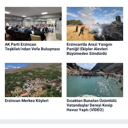
AK Parti Erzincan
Erzincan’da Arazi Yangını
Teşkilatı’ndan Vefa Buluşması
Paniği! Ekipler Alevleri
Büyümeden Söndürdü
Erzincan Merkez Köyleri
Sıcaktan Bunalan Üzümlülü
Vatandaşlar Dereyi Kesip
Havuz Yaptı (VİDEO)