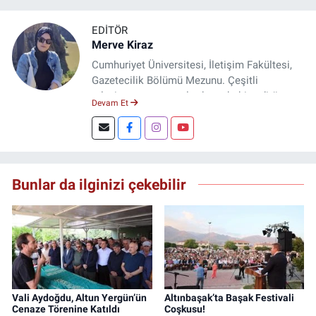
EDITÖR
Merve Kiraz
Cumhuriyet Üniversitesi, İletişim Fakültesi,
Gazetecilik Bölümü Mezunu. Çeşitli
televizyon ve gazetelerde muhabir, editör,
Devam Et
spiker ve yayın yönetmeni olarak görev yaptı.
Şuan, www.dogugazetesi.com adlı haber
sitesinin Yazı İşleri Müdürlüğünü yürütmekte.
Bunlar da ilginizi çekebilir
Vali Aydoğdu, Altun Yergün’ün
Altınbaşak’ta Başak Festivali
Cenaze Törenine Katıldı
Coşkusu!