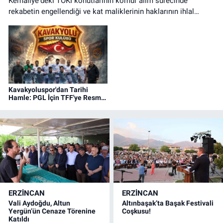
Kemaliye'deki TOKİ konutlarının kömür alım sürecinde
rekabetin engellendiği ve kat maliklerinin haklarının ihlal
edildiği iddialarına ilişkin basın açıklaması.
Kavakyoluspor'dan Tarihi
Hamle: PGL İçin TFF'ye Resmi
Başvuru Yapıldı!
ERZINCAN
ERZINCAN
Vali Aydoğdu, Altun
Altınbaşak’ta Başak Festivali
Yergün’ün Cenaze Törenine
Coşkusu!
Katıldı