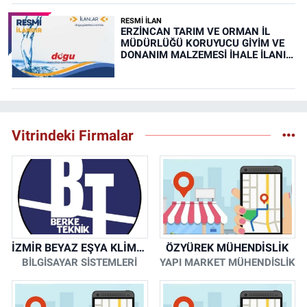
RESMİ İLAN
ERZİNCAN TARIM VE ORMAN İL
MÜDÜRLÜĞÜ KORUYUCU GİYİM VE
DONANIM MALZEMESİ İHALE İLANI
(RESMİ İLAN)
Vitrindeki Firmalar
İZMİR BEYAZ EŞYA KLİMA KOMBİ SERVİSİ
ÖZYÜREK MÜHENDİSLİK
BİLGİSAYAR SİSTEMLERİ
YAPI MARKET MÜHENDİSLİK