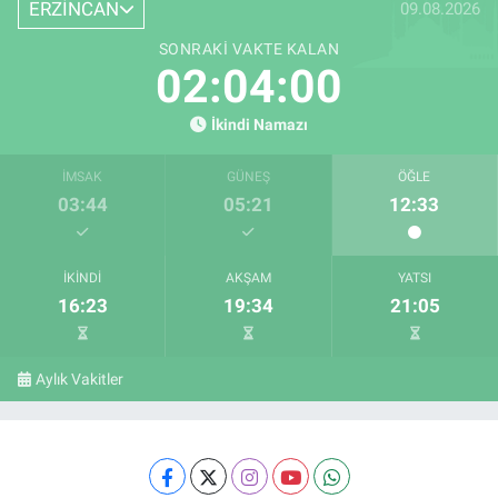
ERZİNCAN
09.08.2026
SONRAKI VAKTE KALAN
02:03:59
İkindi Namazı
İMSAK
GÜNEŞ
ÖĞLE
03:44
05:21
12:33
İKINDI
AKŞAM
YATSI
16:23
19:34
21:05
Aylık Vakitler