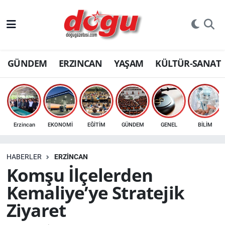
ERZINCAN
GÜNDEM
ERZINCAN
YAŞAM
KÜLTÜR-SANAT
GÜNDEM
ERZİNCAN FOTOĞRAFLARI
SAĞLIK
Erzincan
EKONOMİ
EĞİTİM
GÜNDEM
GENEL
BİLİM
EĞİTİM
HABERLER
ERZINCAN
EKONOMİ
Komşu İlçelerden
Kemaliye’ye Stratejik
Bilim, teknoloji
Ziyaret
GENEL