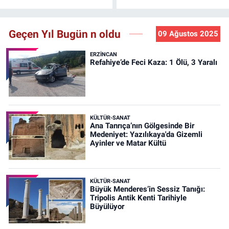
Geçen Yıl Bugün n oldu
09 Ağustos 2025
ERZINCAN
Refahiye’de Feci Kaza: 1 Ölü, 3 Yaralı
KÜLTÜR-SANAT
Ana Tanrıça’nın Gölgesinde Bir
Medeniyet: Yazılıkaya'da Gizemli
Ayinler ve Matar Kültü
KÜLTÜR-SANAT
Büyük Menderes’in Sessiz Tanığı:
Tripolis Antik Kenti Tarihiyle
Büyülüyor