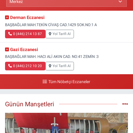
Derman Eczanesi
BAŞBAĞLAR MAH.TEKİN CİVAŞ CAD.1429 SOK.NO:1 A
0 (446) 214 13 87
Yol Tarifi Al
Gazi Eczanesi
BAŞBAĞLAR MAH. HACI ALİ AKIN CAD. NO:41 ZEMİN :3
0 (446) 212 10 20
Yol Tarifi Al
Tüm Nöbetçi Eczaneler
Günün Manşetleri