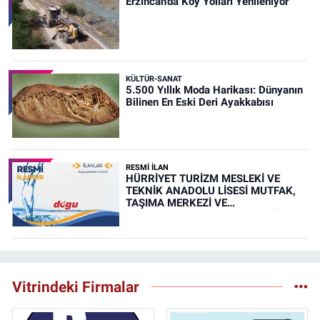
Erzincan’da Köy Yolları Yenileniyor
KÜLTÜR-SANAT
5.500 Yıllık Moda Harikası: Dünyanın
Bilinen En Eski Deri Ayakkabısı
RESMİ İLAN
HÜRRİYET TURİZM MESLEKİ VE
TEKNİK ANADOLU LİSESİ MUTFAK,
TAŞIMA MERKEZİ VE
YEMEKHANELERİNİN TEMİZLİĞİ İŞİ
(RESMİ İLAN)
Vitrindeki Firmalar