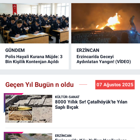
GÜNDEM
ERZINCAN
Polis Hayali Kurana Müjde: 3
Erzincan'da Geceyi
Bin Kişilik Kontenjan Açıldı
Aydınlatan Yangın! (VİDEO)
Geçen Yıl Bugün n oldu
07 Ağustos 2025
KÜLTÜR-SANAT
8000 Yıllık Sır! Çatalhöyük’te Yılan
Saplı Bıçak
ERZINCAN