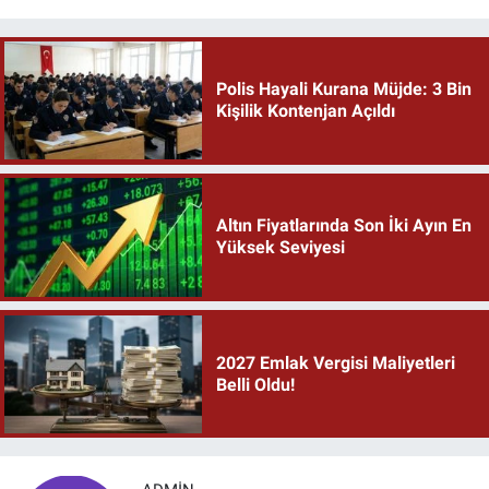
Polis Hayali Kurana Müjde: 3 Bin
Kişilik Kontenjan Açıldı
Altın Fiyatlarında Son İki Ayın En
Yüksek Seviyesi
2027 Emlak Vergisi Maliyetleri
Belli Oldu!