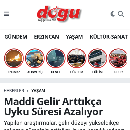
ERZINCAN
GÜNDEM
ERZINCAN
YAŞAM
KÜLTÜR-SANAT
GÜNDEM
ERZİNCAN FOTOĞRAFLARI
SAĞLIK
Erzincan
ALIŞVERİŞ
GENEL
GÜNDEM
EĞİTİM
SPOR
EĞİTİM
HABERLER
YAŞAM
EKONOMİ
Maddi Gelir Arttıkça
Uyku Süresi Azalıyor
Bilim, teknoloji
Yapılan araştırmalar, gelir düzeyi yükseldikçe
GENEL