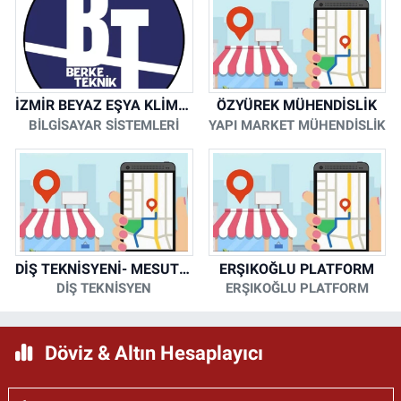
İZMİR BEYAZ EŞYA KLİMA KOMBİ SERVİSİ
ÖZYÜREK MÜHENDİSLİK
BİLGİSAYAR SİSTEMLERİ
YAPI MARKET MÜHENDİSLİK
DİŞ TEKNİSYENİ- MESUT KORKMAZ
ERŞIKOĞLU PLATFORM
DİŞ TEKNİSYEN
ERŞIKOĞLU PLATFORM
Döviz & Altın Hesaplayıcı