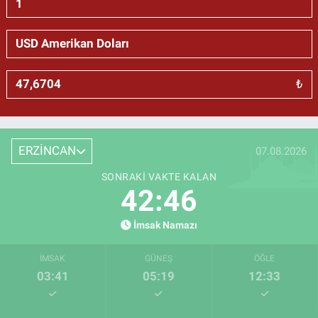
₺
ERZİNCAN
07.08.2026
SONRAKI VAKTE KALAN
42:46
İmsak Namazı
İMSAK
GÜNEŞ
ÖĞLE
03:41
05:19
12:33