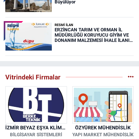
Büyülüyor
RESMİ İLAN
ERZİNCAN TARIM VE ORMAN İL
MÜDÜRLÜĞÜ KORUYUCU GİYİM VE
DONANIM MALZEMESİ İHALE İLANI
(RESMİ İLAN)
Vitrindeki Firmalar
İZMİR BEYAZ EŞYA KLİMA KOMBİ SERVİSİ
ÖZYÜREK MÜHENDİSLİK
BİLGİSAYAR SİSTEMLERİ
YAPI MARKET MÜHENDİSLİK