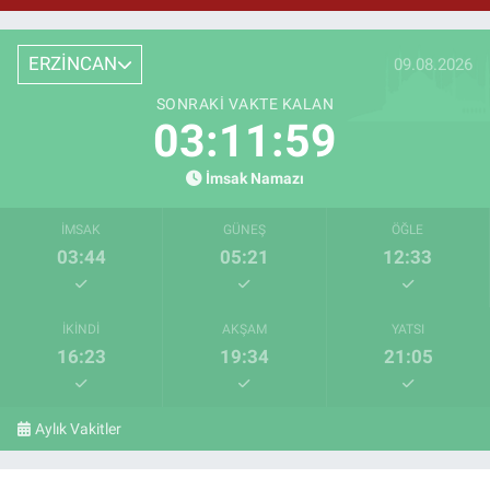
ERZİNCAN
09.08.2026
SONRAKI VAKTE KALAN
03:11:59
İmsak Namazı
İMSAK
GÜNEŞ
ÖĞLE
03:44
05:21
12:33
İKINDI
AKŞAM
YATSI
16:23
19:34
21:05
Aylık Vakitler