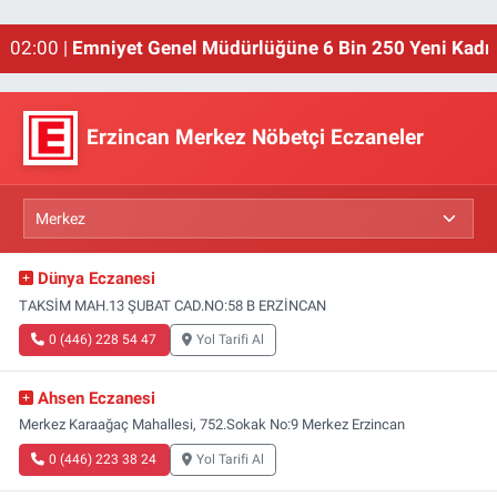
01:00 |
Erzincan'ın Meşhur Buğday Meydanı Yıkılacak!
02:00 |
Emniyet Genel Müdürlüğüne 6 Bin 250 Yeni Kadro
Erzincan Merkez Nöbetçi Eczaneler
Dünya Eczanesi
TAKSİM MAH.13 ŞUBAT CAD.NO:58 B ERZİNCAN
0 (446) 228 54 47
Yol Tarifi Al
Ahsen Eczanesi
Merkez Karaağaç Mahallesi, 752.Sokak No:9 Merkez Erzincan
0 (446) 223 38 24
Yol Tarifi Al