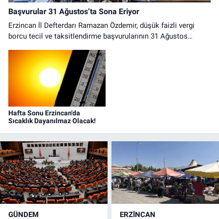
Başvurular 31 Ağustos’ta Sona Eriyor
Erzincan İl Defterdarı Ramazan Özdemir, düşük faizli vergi
borcu tecil ve taksitlendirme başvurularının 31 Ağustos
2026'ya kadar yapılması gerektiğini belirterek mükellefleri son
günü beklememeleri konusunda uyardı.
Hafta Sonu Erzincan'da
Sıcaklık Dayanılmaz Olacak!
GÜNDEM
ERZINCAN