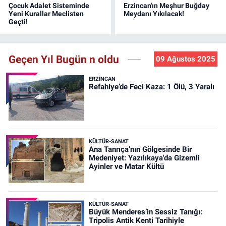
Çocuk Adalet Sisteminde
Erzincan'ın Meşhur Buğday
Yeni Kurallar Meclisten
Meydanı Yıkılacak!
Geçti!
Geçen Yıl Bugün n oldu
09 Ağustos 2025
ERZINCAN
Refahiye’de Feci Kaza: 1 Ölü, 3 Yaralı
KÜLTÜR-SANAT
Ana Tanrıça’nın Gölgesinde Bir
Medeniyet: Yazılıkaya'da Gizemli
Ayinler ve Matar Kültü
KÜLTÜR-SANAT
Büyük Menderes’in Sessiz Tanığı:
Tripolis Antik Kenti Tarihiyle