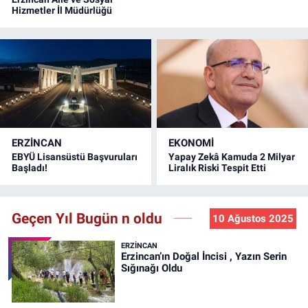
Hizmetler İl Müdürlüğü
ERZINCAN
EKONOMİ
EBYÜ Lisansüstü Başvuruları
Yapay Zekâ Kamuda 2 Milyar
Başladı!
Liralık Riski Tespit Etti
Geçen Yıl Bugün n oldu
10 Ağustos 2025
ERZINCAN
Erzincan’ın Doğal İncisi , Yazın Serin
Sığınağı Oldu