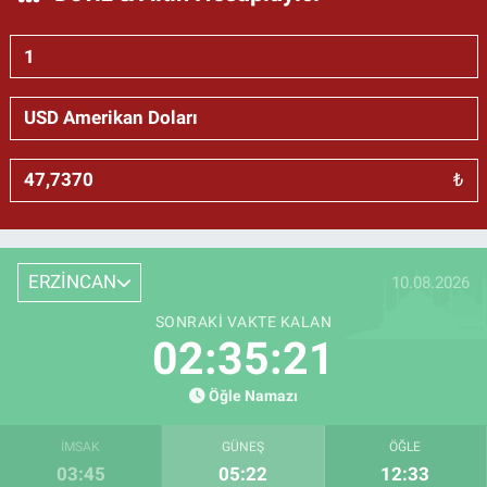
₺
ERZİNCAN
10.08.2026
SONRAKI VAKTE KALAN
02:35:20
Öğle Namazı
İMSAK
GÜNEŞ
ÖĞLE
03:45
05:22
12:33