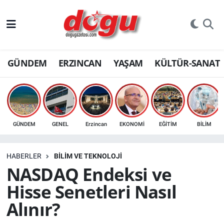
ERZINCAN
GÜNDEM
ERZINCAN
YAŞAM
KÜLTÜR-SANAT
GÜNDEM
ERZİNCAN FOTOĞRAFLARI
SAĞLIK
GÜNDEM
GENEL
Erzincan
EKONOMİ
EĞİTİM
BİLİM
EĞİTİM
HABERLER
BİLİM VE TEKNOLOJİ
EKONOMİ
NASDAQ Endeksi ve
Hisse Senetleri Nasıl
Bilim, teknoloji
Alınır?
GENEL