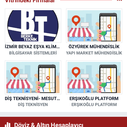
Vitrindeki Firmalar
İZMİR BEYAZ EŞYA KLİMA KOMBİ SERVİSİ
ÖZYÜREK MÜHENDİSLİK
BİLGİSAYAR SİSTEMLERİ
YAPI MARKET MÜHENDİSLİK
DİŞ TEKNİSYENİ- MESUT KORKMAZ
ERŞIKOĞLU PLATFORM
DİŞ TEKNİSYEN
ERŞIKOĞLU PLATFORM
Döviz & Altın Hesaplayıcı