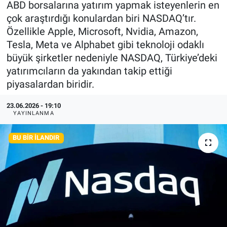
ABD borsalarına yatırım yapmak isteyenlerin en
çok araştırdığı konulardan biri NASDAQ’tır.
KÜLTÜR-SANAT
Özellikle Apple, Microsoft, Nvidia, Amazon,
Tesla, Meta ve Alphabet gibi teknoloji odaklı
Yerel Haber
büyük şirketler nedeniyle NASDAQ, Türkiye’deki
yatırımcıların da yakından takip ettiği
Politika
piyasalardan biridir.
SPOR
23.06.2026 - 19:10
YAYINLANMA
YAŞAM
BU BIR İLANDIR
RESMİ İLAN