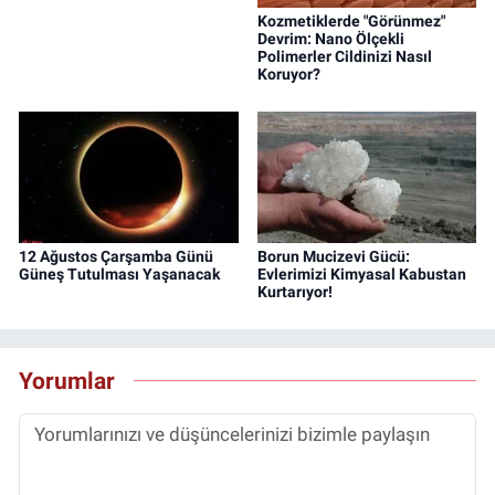
Kozmetiklerde "Görünmez"
Devrim: Nano Ölçekli
Polimerler Cildinizi Nasıl
Koruyor?
12 Ağustos Çarşamba Günü
Borun Mucizevi Gücü:
Güneş Tutulması Yaşanacak
Evlerimizi Kimyasal Kabustan
Kurtarıyor!
Yorumlar