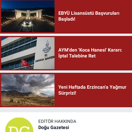
EBYÜ Lisansüstü Başvuruları
Başladı!
AYM'den 'Koca Hanesi' Kararı:
İptal Talebine Ret
Yeni Haftada Erzincan'a Yağmur
Sürprizi!
EDITÖR HAKKINDA
Doğu Gazetesi