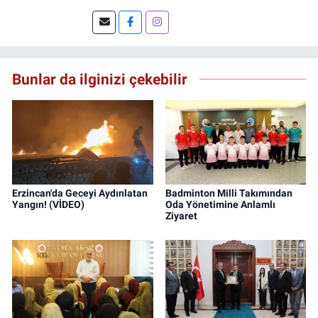
çalıştım. Şu an Erzincan'da
DoğuGazetesi.com internet haber sitesinde
muhabirlik yapıyor ve içerik üretiyorum.
Bunlar da ilginizi çekebilir
Erzincan'da Geceyi Aydınlatan
Badminton Milli Takımından
Yangın! (VİDEO)
Oda Yönetimine Anlamlı
Ziyaret