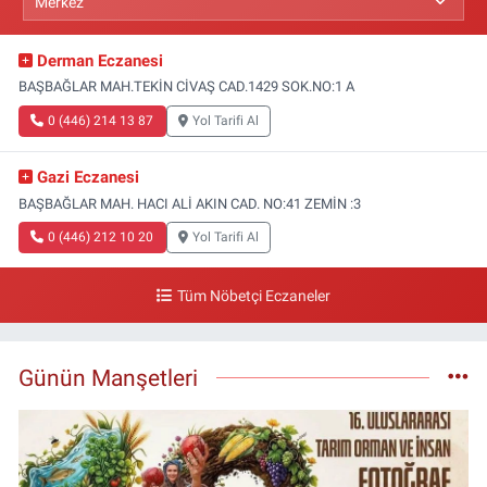
Derman Eczanesi
BAŞBAĞLAR MAH.TEKİN CİVAŞ CAD.1429 SOK.NO:1 A
0 (446) 214 13 87
Yol Tarifi Al
Gazi Eczanesi
BAŞBAĞLAR MAH. HACI ALİ AKIN CAD. NO:41 ZEMİN :3
0 (446) 212 10 20
Yol Tarifi Al
Tüm Nöbetçi Eczaneler
Günün Manşetleri