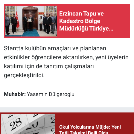
Erzincan Tapu ve
Kadastro Bölge
Müdürlüğü Türkiye
Birincisi Oldu
Stantta kulübün amaçları ve planlanan
etkinlikler öğrencilere aktarılırken, yeni üyelerin
katılımı için de tanıtım çalışmaları
gerçekleştirildi.
Muhabir:
Yasemin Dülgeroglu
Okul Yolcularına Müjde: Yeni
Tatil Takvimi Belli Oldu