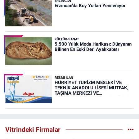
ERZINCAN
Erzincan’da Köy Yolları Yenileniyor
KÜLTÜR-SANAT
5.500 Yıllık Moda Harikası: Dünyanın
Bilinen En Eski Deri Ayakkabısı
RESMİ İLAN
HÜRRİYET TURİZM MESLEKİ VE
TEKNİK ANADOLU LİSESİ MUTFAK,
TAŞIMA MERKEZİ VE
YEMEKHANELERİNİN TEMİZLİĞİ İŞİ
(RESMİ İLAN)
Vitrindeki Firmalar