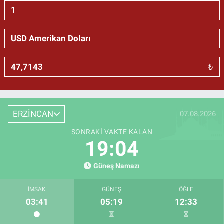
₺
ERZİNCAN
07.08.2026
SONRAKI VAKTE KALAN
19:03
Güneş Namazı
İMSAK
GÜNEŞ
ÖĞLE
03:41
05:19
12:33