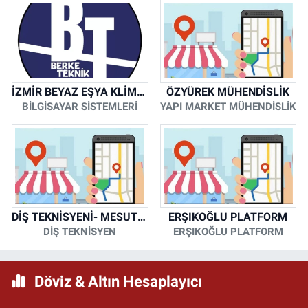
İZMİR BEYAZ EŞYA KLİMA KOMBİ SERVİSİ
ÖZYÜREK MÜHENDİSLİK
BİLGİSAYAR SİSTEMLERİ
YAPI MARKET MÜHENDİSLİK
DİŞ TEKNİSYENİ- MESUT KORKMAZ
ERŞIKOĞLU PLATFORM
DİŞ TEKNİSYEN
ERŞIKOĞLU PLATFORM
Döviz & Altın Hesaplayıcı