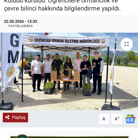
Kulübü kuruldu. Öğrencilere ormancılık ve
çevre bilinci hakkında bilgilendirme yapıldı.
KÜLTÜR-SANAT
22.05.2026 - 13:33
Yerel Haber
YAYINLANMA
Politika
SPOR
YAŞAM
RESMİ İLAN
Paylaş
-
+
A
A