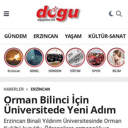
ERZINCAN
GÜNDEM
ERZINCAN
YAŞAM
KÜLTÜR-SANAT
GÜNDEM
ERZİNCAN FOTOĞRAFLARI
SAĞLIK
Erzincan
GENEL
GÜNDEM
EĞİTİM
SPOR
BİLİM
EĞİTİM
HABERLER
ERZINCAN
EKONOMİ
Orman Bilinci İçin
Üniversitede Yeni Adım
Bilim, teknoloji
Erzincan Binali Yıldırım Üniversitesinde Orman
GENEL