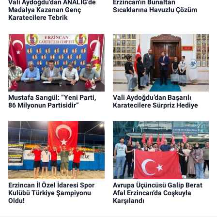
Vali Aydoğdu'dan ANALİG'de
Erzincan'ın Bunaltan
Madalya Kazanan Genç
Sıcaklarına Havuzlu Çözüm
Karatecilere Tebrik
Mustafa Sarıgül: “Yeni Parti,
Vali Aydoğdu’dan Başarılı
86 Milyonun Partisidir”
Karatecilere Sürpriz Hediye
Erzincan İl Özel İdaresi Spor
Avrupa Üçüncüsü Galip Berat
Kulübü Türkiye Şampiyonu
Afal Erzincan’da Coşkuyla
Oldu!
Karşılandı