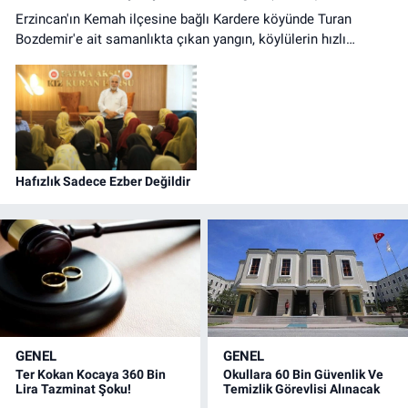
Erzincan'ın Kemah ilçesine bağlı Kardere köyünde Turan
Bozdemir'e ait samanlıkta çıkan yangın, köylülerin hızlı
müdahalesiyle kontrol altına alındı. Olayda can kaybı
yaşanmazken samanlıkta büyük çapta maddi hasar oluştu.
Hafızlık Sadece Ezber Değildir
GENEL
GENEL
Ter Kokan Kocaya 360 Bin
Okullara 60 Bin Güvenlik Ve
Lira Tazminat Şoku!
Temizlik Görevlisi Alınacak