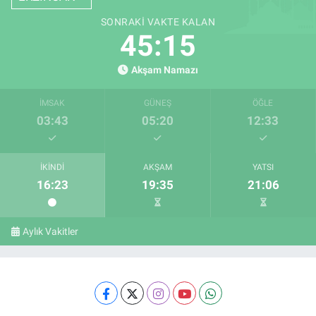
SONRAKI VAKTE KALAN
45:14
Akşam Namazı
İMSAK
GÜNEŞ
ÖĞLE
03:43
05:20
12:33
İKINDI
AKŞAM
YATSI
16:23
19:35
21:06
Aylık Vakitler