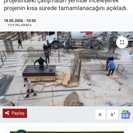
projesindeki çalışmaları yerinde inceleyerek
projenin kısa sürede tamamlanacağını açıkladı.
KÜLTÜR-SANAT
18.05.2026 - 10:50
Yerel Haber
YAYINLANMA
Politika
SPOR
YAŞAM
RESMİ İLAN
Paylaş
-
+
A
A