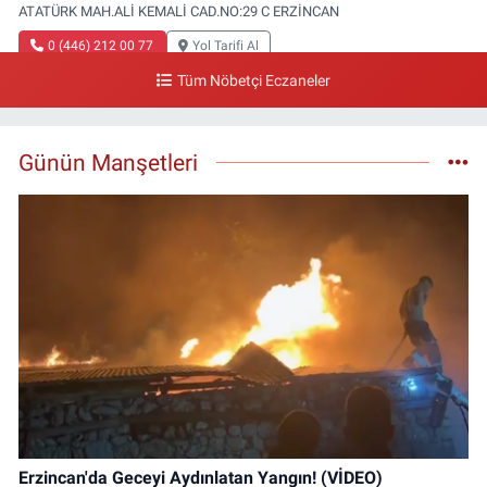
ATATÜRK MAH.ALİ KEMALİ CAD.NO:29 C ERZİNCAN
0 (446) 212 00 77
Yol Tarifi Al
Tüm Nöbetçi Eczaneler
Gazi Eczanesi
Başbağlar Mahallesi, Hacı Ali Akın Caddesi, No:41 Zemin :3 Merkez
Erzincan
Günün Manşetleri
0 (446) 212 10 20
Yol Tarifi Al
Erzincan'da Geceyi Aydınlatan Yangın! (VİDEO)