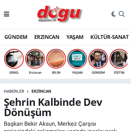
ERZINCAN
GÜNDEM
ERZINCAN
YAŞAM
KÜLTÜR-SANAT
GÜNDEM
ERZİNCAN FOTOĞRAFLARI
SAĞLIK
GENEL
Erzincan
BİLİM
YAŞAM
GÜNDEM
EĞİTİM
EĞİTİM
HABERLER
ERZINCAN
EKONOMİ
Şehrin Kalbinde Dev
Dönüşüm
Bilim, teknoloji
Başkan Bekir Aksun, Merkez Çarşısı
GENEL