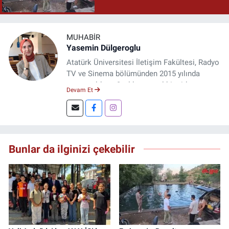
MUHABIR
Yasemin Dülgeroglu
Atatürk Üniversitesi İletişim Fakültesi, Radyo
TV ve Sinema bölümünden 2015 yılında
mezun oldum. 3 yıl kurumsal bir şirkette
Devam Et
çalıştım. Şu an Erzincan'da
DoğuGazetesi.com internet haber sitesinde
muhabirlik yapıyor ve içerik üretiyorum.
Bunlar da ilginizi çekebilir