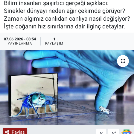
Bilim insanları şaşırtıcı gerçeği açıkladı:
Sinekler dünyayı neden ağır çekimde görüyor?
KÜLTÜR-SANAT
Zaman algımız canlıdan canlıya nasıl değişiyor?
İşte doğanın hız sınırlarına dair ilginç detaylar.
Yerel Haber
07.06.2026 - 08:54
1
Politika
YAYINLANMA
PAYLAŞIM
SPOR
YAŞAM
RESMİ İLAN
Paylaş
-
+
A
A