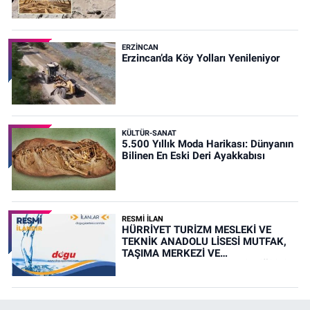
ERZINCAN
Erzincan’da Köy Yolları Yenileniyor
KÜLTÜR-SANAT
5.500 Yıllık Moda Harikası: Dünyanın
Bilinen En Eski Deri Ayakkabısı
RESMİ İLAN
HÜRRİYET TURİZM MESLEKİ VE
TEKNİK ANADOLU LİSESİ MUTFAK,
TAŞIMA MERKEZİ VE
YEMEKHANELERİNİN TEMİZLİĞİ İŞİ
(RESMİ İLAN)