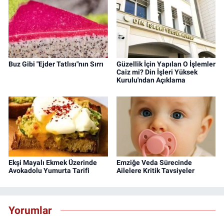
Buz Gibi "Ejder Tatlısı"nın Sırrı
Güzellik İçin Yapılan O İşlemler
Caiz mi? Din İşleri Yüksek
Kurulu'ndan Açıklama
Ekşi Mayalı Ekmek Üzerinde
Emziğe Veda Sürecinde
Avokadolu Yumurta Tarifi
Ailelere Kritik Tavsiyeler
Yorumlar