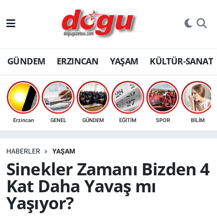
ERZINCAN
GÜNDEM
ERZINCAN
YAŞAM
KÜLTÜR-SANAT
GÜNDEM
ERZİNCAN FOTOĞRAFLARI
SAĞLIK
Erzincan
GENEL
GÜNDEM
EĞİTİM
SPOR
BİLİM
EĞİTİM
HABERLER
YAŞAM
EKONOMİ
Sinekler Zamanı Bizden 4
Kat Daha Yavaş mı
Bilim, teknoloji
Yaşıyor?
GENEL