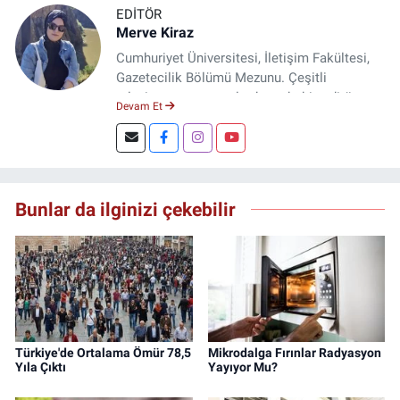
EDITÖR
Merve Kiraz
Cumhuriyet Üniversitesi, İletişim Fakültesi,
Gazetecilik Bölümü Mezunu. Çeşitli
televizyon ve gazetelerde muhabir, editör,
Devam Et
spiker ve yayın yönetmeni olarak görev yaptı.
Şuan, www.dogugazetesi.com adlı haber
sitesinin Yazı İşleri Müdürlüğünü yürütmekte.
Bunlar da ilginizi çekebilir
Türkiye'de Ortalama Ömür 78,5
Mikrodalga Fırınlar Radyasyon
Yıla Çıktı
Yayıyor Mu?