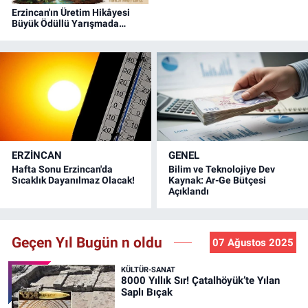
Erzincan'ın Üretim Hikâyesi
Büyük Ödüllü Yarışmada
Objektiflere Yansıyor
ERZINCAN
GENEL
Hafta Sonu Erzincan'da
Bilim ve Teknolojiye Dev
Sıcaklık Dayanılmaz Olacak!
Kaynak: Ar-Ge Bütçesi
Açıklandı
Geçen Yıl Bugün n oldu
07 Ağustos 2025
KÜLTÜR-SANAT
8000 Yıllık Sır! Çatalhöyük’te Yılan
Saplı Bıçak