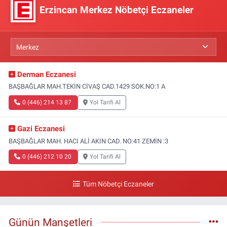
Erzincan Merkez Nöbetçi Eczaneler
Derman Eczanesi
BAŞBAĞLAR MAH.TEKİN CİVAŞ CAD.1429 SOK.NO:1 A
0 (446) 214 13 87
Yol Tarifi Al
Gazi Eczanesi
BAŞBAĞLAR MAH. HACI ALİ AKIN CAD. NO:41 ZEMİN :3
0 (446) 212 10 20
Yol Tarifi Al
Tüm Nöbetçi Eczaneler
Günün Manşetleri