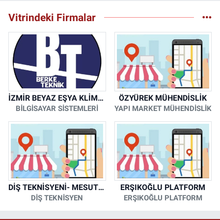
Vitrindeki Firmalar
İZMİR BEYAZ EŞYA KLİMA KOMBİ SERVİSİ
ÖZYÜREK MÜHENDİSLİK
BİLGİSAYAR SİSTEMLERİ
YAPI MARKET MÜHENDİSLİK
DİŞ TEKNİSYENİ- MESUT KORKMAZ
ERŞIKOĞLU PLATFORM
DİŞ TEKNİSYEN
ERŞIKOĞLU PLATFORM