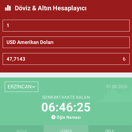
Döviz & Altın Hesaplayıcı
₺
ERZİNCAN
07.08.2026
SONRAKI VAKTE KALAN
06:46:24
Öğle Namazı
İMSAK
GÜNEŞ
ÖĞLE