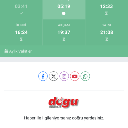
03:41
05:19
12:33
İKINDI
AKŞAM
YATSI
16:24
19:37
21:08
Aylık Vakitler
Haber ile ilgileniyorsanız doğru yerdesiniz.