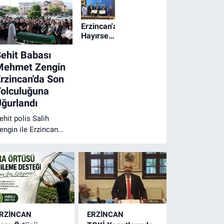
Erzincan'a
Hayırsever
Desteğiyle
ehit Babası
Özel
Eğitim
Mehmet Zengin
Meslek
rzincan'da Son
Okulu
olculuğuna
Kazandırılıyor
ğurlandı
ehit polis Salih
engin ile Erzincan
ehit Aileleri Derneği
aşkanı Abdulkadir
engin'in babası
ehmet Zengin,
rzincan'da düzenlenen
enaze töreninin
rdından dualarla son
RZINCAN
ERZINCAN
olculuğuna uğurlandı.