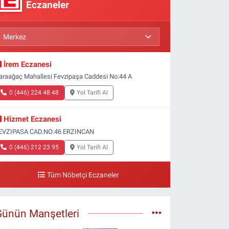
Eczaneler
İrem Eczanesi
araağaç Mahallesi Fevzipaşa Caddesi No:44 A
0 (446) 224 48 48
Yol Tarifi Al
Hizmet Eczanesi
EVZIPASA CAD.NO:46 ERZINCAN
0 (446) 212 23 95
Yol Tarifi Al
Tüm Nöbetçi Eczaneler
Günün Manşetleri