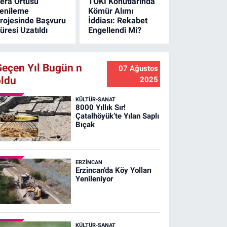
era Örtüsü
TOKİ Konutlarında
enileme
Kömür Alımı
rojesinde Başvuru
İddiası: Rekabet
üresi Uzatıldı
Engellendi Mi?
Geçen Yıl Bugün n
07 Ağustos
oldu
2025
KÜLTÜR-SANAT
8000 Yıllık Sır!
Çatalhöyük’te Yılan Saplı
Bıçak
ERZINCAN
Erzincan’da Köy Yolları
Yenileniyor
KÜLTÜR-SANAT