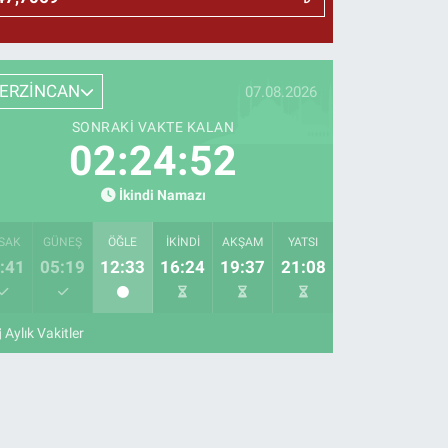
ERZİNCAN
07.08.2026
SONRAKI VAKTE KALAN
02:24:51
İkindi Namazı
SAK
GÜNEŞ
ÖĞLE
İKINDI
AKŞAM
YATSI
:41
05:19
12:33
16:24
19:37
21:08
Aylık Vakitler