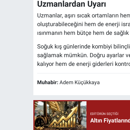
Uzmanlardan Uyarı
Uzmanlar, aşırı sıcak ortamların he
oluşturabileceğini hem de enerji isra
ısınmanın hem bütçe hem de sağlık iç
Soğuk kış günlerinde kombiyi bilinçl
sağlamak mümkün. Doğru ayarlar ve
kalıyor hem de enerji giderleri kontro
Muhabir:
Adem Küçükkaya
EDITÖRÜN SEÇTIĞI
Altın Fiyatlar