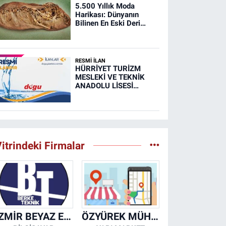
5.500 Yıllık Moda
Harikası: Dünyanın
Bilinen En Eski Deri
Ayakkabısı
RESMİ İLAN
HÜRRİYET TURİZM
MESLEKİ VE TEKNİK
ANADOLU LİSESİ
MUTFAK, TAŞIMA
MERKEZİ VE
YEMEKHANELERİNİN
TEMİZLİĞİ İŞİ (RESMİ
İLAN)
itrindeki Firmalar
İZMİR BEYAZ EŞYA KLİMA KOMBİ SERVİSİ
ÖZYÜREK MÜHENDİSLİK