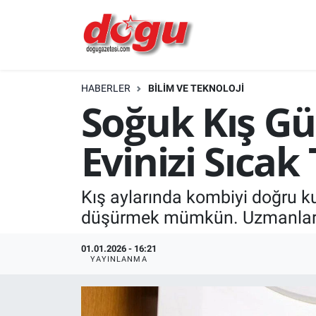
ERZINCAN
HABERLER
BİLİM VE TEKNOLOJİ
GÜNDEM
Soğuk Kış Gü
ERZİNCAN FOTOĞRAFLARI
Evinizi Sıcak
SAĞLIK
Kış aylarında kombiyi doğru ku
EĞİTİM
düşürmek mümkün. Uzmanların ö
EKONOMİ
01.01.2026 - 16:21
YAYINLANMA
Bilim, teknoloji
GENEL