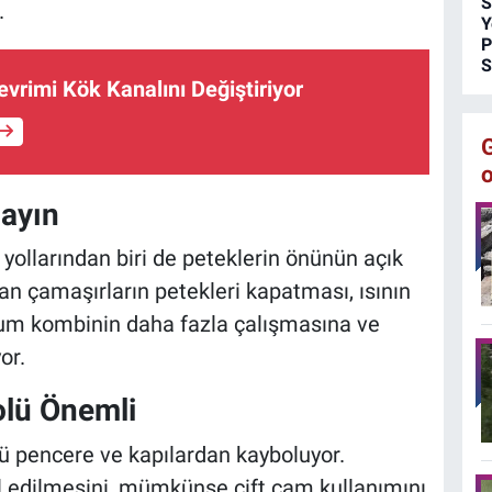
S
.
Y
P
S
vrimi Kök Kanalını Değiştiriyor
ayın
i yollarından biri de peteklerin önünün açık
an çamaşırların petekleri kapatması, ısının
rum kombinin daha fazla çalışmasına ve
or.
olü Önemli
ü pencere ve kapılardan kayboluyor.
ol edilmesini, mümkünse çift cam kullanımını