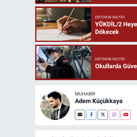
EDITÖRÜN SEÇTIĞI
YÖKDİL/2 Heyec
Dökecek
EDITÖRÜN SEÇTIĞI
Okullarda Güven
MUHABIR
Adem Küçükkaya