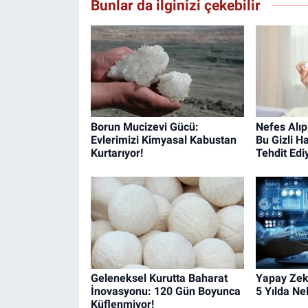
Bunlar da ilginizi çekebilir
Borun Mucizevi Gücü:
Nefes Alıp
Evlerimizi Kimyasal Kabustan
Bu Gizli H
Kurtarıyor!
Tehdit Edi
Geleneksel Kurutta Baharat
Yapay Zek
İnovasyonu: 120 Gün Boyunca
5 Yılda Ne
Küflenmiyor!