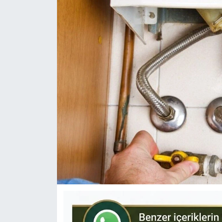
KÜLTÜR-SANAT
Yerel Haber
Politika
SPOR
YAŞAM
RESMİ İLAN