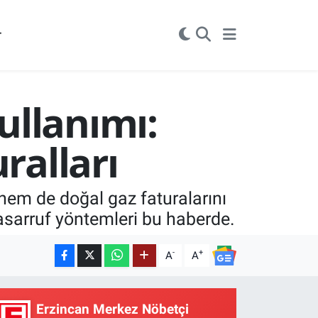
r
ullanımı:
ralları
hem de doğal gaz faturalarını
asarruf yöntemleri bu haberde.
-
+
A
A
Erzincan Merkez Nöbetçi