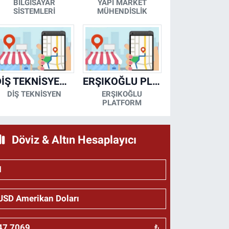
BİLGİSAYAR
YAPI MARKET
SİSTEMLERİ
MÜHENDİSLİK
DİŞ TEKNİSYENİ- MESUT KORKMAZ
ERŞIKOĞLU PLATFORM
DİŞ TEKNİSYEN
ERŞIKOĞLU
PLATFORM
Döviz & Altın Hesaplayıcı
₺