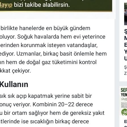
a birlikte hanelerde en büyük gündem
Ş
oluyor. Soğuk havalarda hem evi yeterince
E
lerinden korunmak isteyen vatandaşlar,
Y
ediyor. Uzmanlar, birkaç basit önlemle hem
U
ın hem de doğal gaz tüketimini kontrol
Ş
kat çekiyor.
Z
Ş
Kullanın
B
Z
ık sık açıp kapatmak yerine sabit bir
M
 sonuç veriyor. Kombinin 20–22 derece
E
c
u bir ortam sağlıyor hem de gereksiz yakıt
a
lerinde ise sıcaklığın birkaç derece
E
y