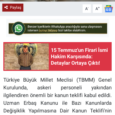
Paylaş
-
+
A
A
15 Temmuz'un Firari İsmi
Hakim Karşısında:
Detaylar Ortaya Çıktı!
Türkiye Büyük Millet Meclisi (TBMM) Genel
Kurulunda, askeri personeli yakından
ilgilendiren önemli bir kanun teklifi kabul edildi.
Uzman Erbaş Kanunu ile Bazı Kanunlarda
Değişiklik Yapılmasına Dair Kanun Teklifi'nin