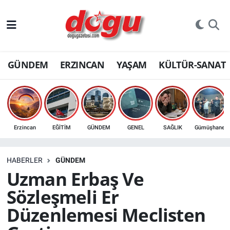
ERZINCAN
GÜNDEM
ERZINCAN
YAŞAM
KÜLTÜR-SANAT
GÜNDEM
ERZİNCAN FOTOĞRAFLARI
SAĞLIK
Erzincan
EĞİTİM
GÜNDEM
GENEL
SAĞLIK
Gümüşhane
EĞİTİM
HABERLER
GÜNDEM
EKONOMİ
Uzman Erbaş Ve
Sözleşmeli Er
Bilim, teknoloji
Düzenlemesi Meclisten
GENEL