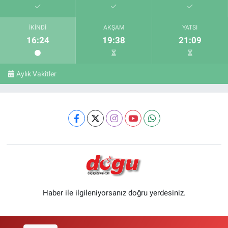
İKINDI
AKŞAM
YATSI
16:24
19:38
21:09
Aylık Vakitler
Haber ile ilgileniyorsanız doğru yerdesiniz.