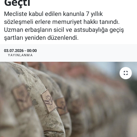
Geçti
KÜLTÜR-SANAT
Mecliste kabul edilen kanunla 7 yıllık
sözleşmeli erlere memuriyet hakkı tanındı.
Yerel Haber
Uzman erbaşların sicil ve astsubaylığa geçiş
şartları yeniden düzenlendi.
Politika
03.07.2026 - 00:00
YAYINLANMA
SPOR
YAŞAM
RESMİ İLAN