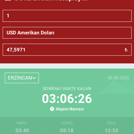
₺
ERZİNCAN
06.08.2026
SONRAKI VAKTE KALAN
03:06:25
Akşam Namazı
İMSAK
GÜNEŞ
ÖĞLE
03:40
05:18
12:33