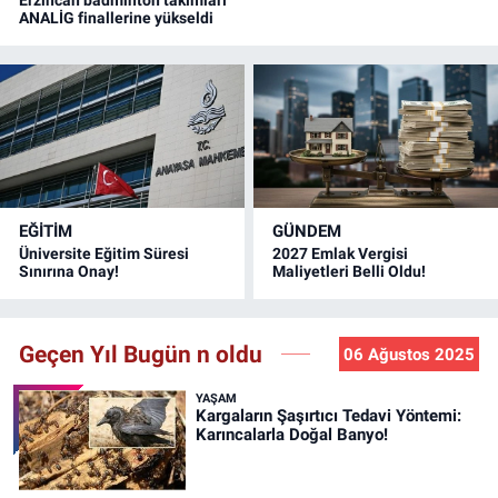
ANALİG finallerine yükseldi
EĞİTİM
GÜNDEM
Üniversite Eğitim Süresi
2027 Emlak Vergisi
Sınırına Onay!
Maliyetleri Belli Oldu!
Geçen Yıl Bugün n oldu
06 Ağustos 2025
YAŞAM
Kargaların Şaşırtıcı Tedavi Yöntemi:
Karıncalarla Doğal Banyo!