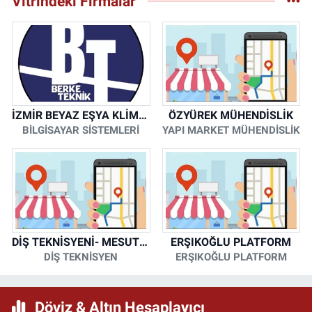
Vitrindeki Firmalar
İZMİR BEYAZ EŞYA KLİMA KOMBİ SERVİSİ
ÖZYÜREK MÜHENDİSLİK
BİLGİSAYAR SİSTEMLERİ
YAPI MARKET MÜHENDİSLİK
DİŞ TEKNİSYENİ- MESUT KORKMAZ
ERŞIKOĞLU PLATFORM
DİŞ TEKNİSYEN
ERŞIKOĞLU PLATFORM
Döviz & Altın Hesaplayıcı